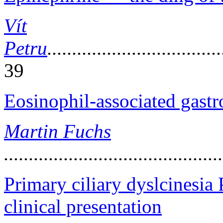
Vít
Petru
...................................
39
Eosinophil-associated gastr
Martin Fuchs
...........................................
Primary ciliary dyslcinesia
clinical presentation