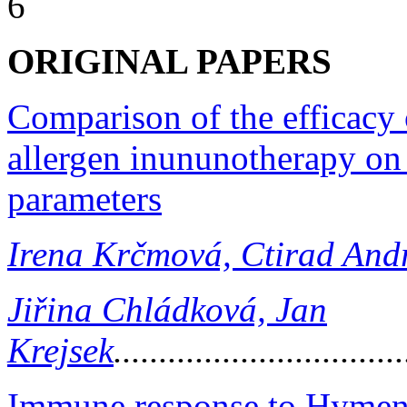
6
ORIGINAL PAPERS
Comparison of the efficacy
allergen inununotherapy on 
parameters
Irena Krčmová, Ctirad And
Jiřina Chládková, Jan
Krejsek
...............................
Immune response to Hymen