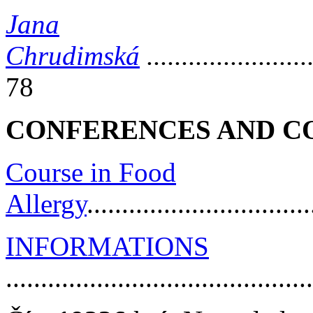
Jana
Chrudimská
.......................
78
CONFERENCES AND C
Course in Food
Allergy
...............................
INFORMATIONS
..........................................