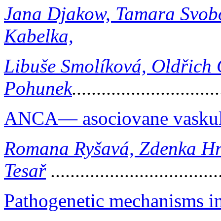
Jana Djakow, Tamara Svobo
Kabelka,
Libuše Smolíková, Oldřich 
Pohunek
.............................
ANCA— asociovane vaskulit
Romana Ryšavá, Zdenka Hr
Tesař
.................................
Pathogenetic mechanisms in