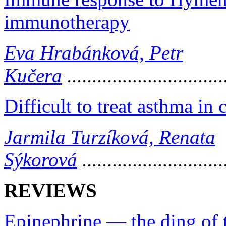
immunotherapy
Eva Hrabánková, Petr
Kučera
...............................
Difficult to treat asthma in 
Jarmila Turzíková, Renata
Sýkorová
............................
REVIEWS
Epinephrine — the ding of t