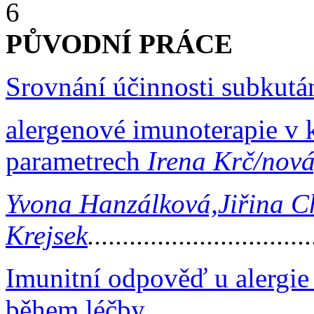
6
PŮVODNÍ PRÁCE
Srovnání účinnosti subkután
alergenové imunoterapie v k
parametrech
Irena Krč/nová
Yvona Hanzálková,
Jiřina C
Krejsek
...............................
Imunitní odpověď u alergie
během léčby