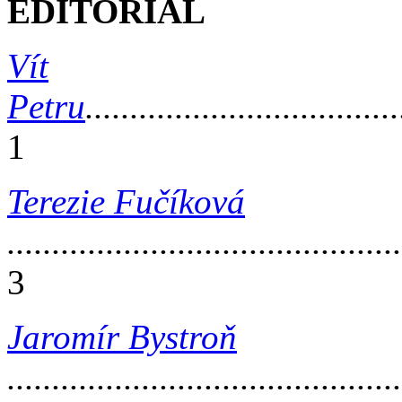
EDITORIAL
Vít
Petru
...................................
1
Terezie Fučíková
............................................
3
Jaromír Bystroň
............................................