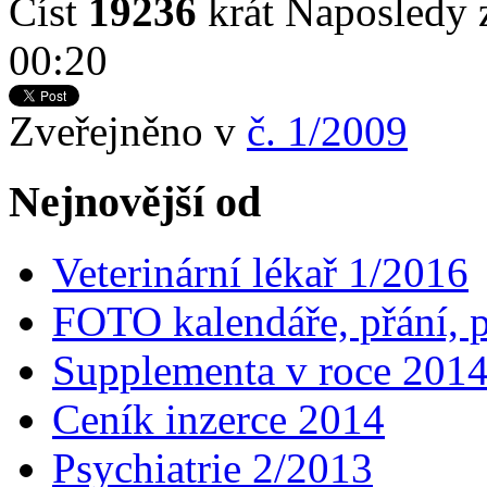
Číst
19236
krát
Naposledy 
00:20
Zveřejněno v
č. 1/2009
Nejnovější od
Veterinární lékař 1/2016
FOTO kalendáře, přání, 
Supplementa v roce 201
Ceník inzerce 2014
Psychiatrie 2/2013