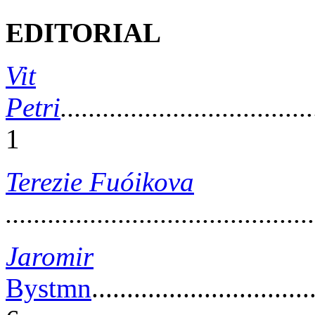
EDITORIAL
Vit
Petri
....................................
1
Terezie Fuóikova
...........................................
Jaromir
Bystmn
...............................