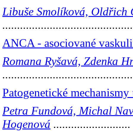
Libuše Smolíková, Oldřich 
...........................................
ANCA - asociované vaskuliti
Romana Ryšavá, Zdenka Hru
...........................................
Patogenetické mechanismy 
Petra Fundová, Michal Na
Hogenová
.........................