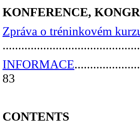
KONFERENCE, KONGR
Zpráva o tréninkovém kurzu
.........................................
INFORMACE
.....................
83
CONTENTS