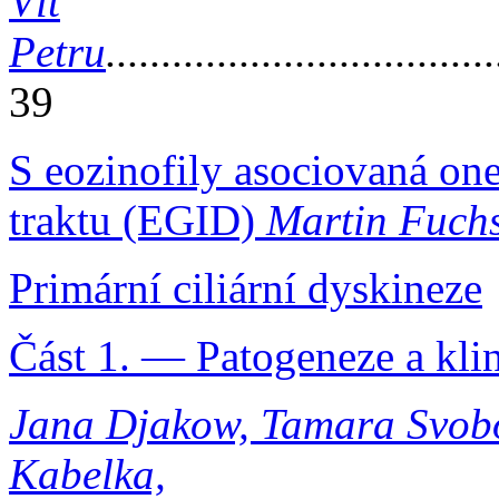
Vít
Petru
...................................
39
S eozinofily asociovaná on
traktu (EGID)
Martin Fuch
Primární ciliární dyskineze
Část 1. — Patogeneze a kli
Jana Djakow, Tamara Svobo
Kabelka,