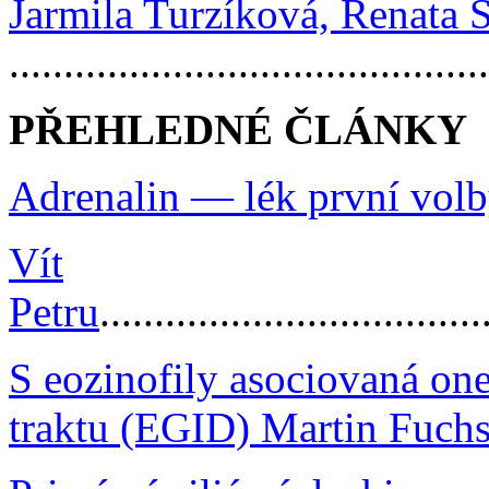
Jarmila Turzíková, Renata 
..........................................
PŘEHLEDNÉ ČLÁNKY
Adrenalin — lék první volb
Vít
Petru
...................................
S eozinofily asociovaná on
traktu (EGID)
Martin Fuch