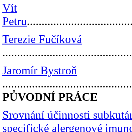
Vít
Petru
...................................
Terezie Fučíková
...........................................
Jaromír Bystroň
...........................................
PŮVODNÍ PRÁCE
Srovnání účinnosti subkután
specifické
alergenové imuno