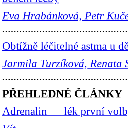
Eva Hrabánková, Petr Kuč
...........................................
Obtížně léčitelné astma u dě
Jarmila Turzíková, Renata 
...........................................
PŘEHLEDNÉ ČLÁNKY
Adrenalin — lék první volb