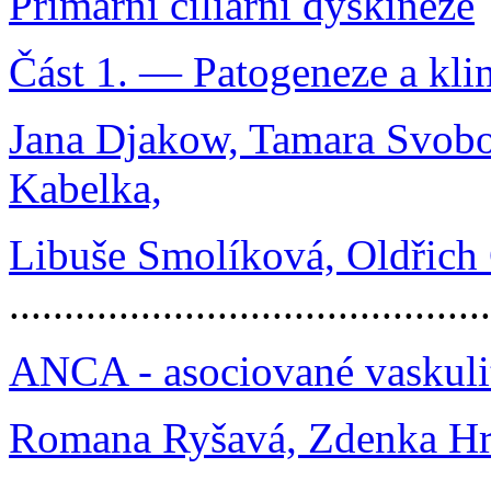
Primární ciliární dyskineze
Část 1. — Patogeneze a kli
Jana Djakow, Tamara Svobo
Kabelka,
Libuše Smolíková, Oldřich
..........................................
ANCA - asociované vaskuliti
Romana Ryšavá, Zdenka Hru
..........................................