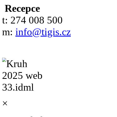
Recepce
t: 274 008 500
m:
info@tigis.cz
×