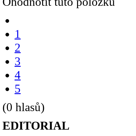
Ohodnotit tuto položku
1
2
3
4
5
(0 hlasů)
EDITORIAL