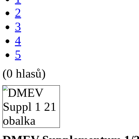
2
3
4
5
(0 hlasů)