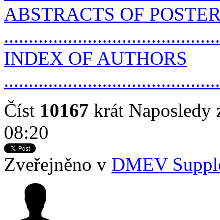
ABSTRACTS OF POSTE
..........................................
INDEX OF AUTHORS
..........................................
Číst
10167
krát
Naposledy 
08:20
Zveřejněno v
DMEV Suppl