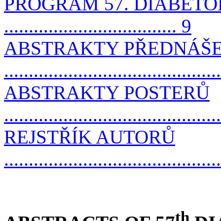
PROGRAM 57. DIABET
................................... 9
ABSTRAKTY PŘEDNÁŠ
..........................................
ABSTRAKTY POSTERŮ
..........................................
REJSTŘÍK AUTORŮ
..........................................
th