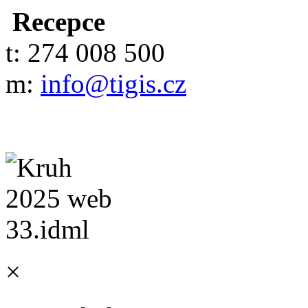
Recepce
t: 274 008 500
m:
info@tigis.cz
×