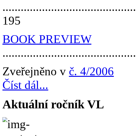
............................................
195
BOOK PREVIEW
..........................................
Zveřejněno v
č. 4/2006
Číst dál...
Aktuální ročník VL