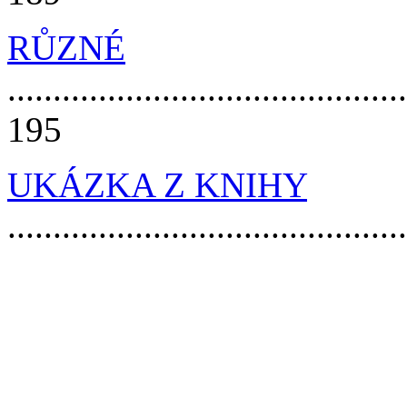
RŮZNÉ
............................................
195
UKÁZKA Z KNIHY
..........................................