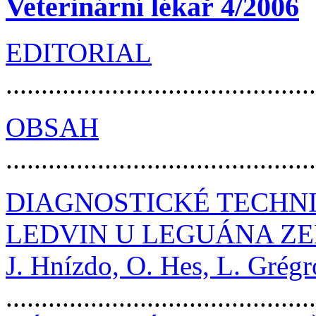
Veterinární lékař 4/2006
EDITORIAL
..........................................
OBSAH
..........................................
DIAGNOSTICKÉ TECHN
LEDVIN U LEGUÁNA ZE
J. Hnízdo, O. Hes, L. Grég
..........................................