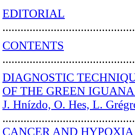
EDITORIAL
..........................................
CONTENTS
..........................................
DIAGNOSTIC TECHNIQU
OF THE GREEN IGUANA
J. Hnízdo, O. Hes, L. Grég
..........................................
CANCER AND HYPOXIA