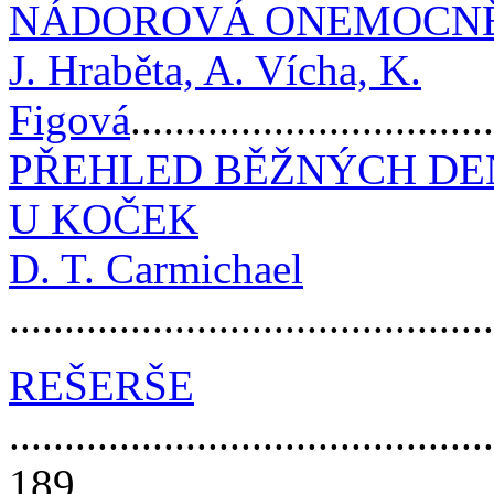
NÁDOROVÁ ONEMOCNĚ
J. Hraběta, A. Vícha, K.
Figová
...............................
PŘEHLED BĚŽNÝCH DE
U KOČEK
D. T. Carmichael
..........................................
REŠERŠE
............................................
189