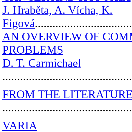
J. Hraběta, A. Vícha, K.
Figová
...............................
AN OVERVIEW OF COM
PROBLEMS
D. T. Carmichael
..........................................
FROM THE LITERATUR
..........................................
VARIA