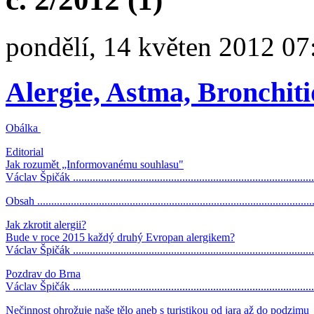
pondělí, 14 květen 2012 07
Alergie, Astma, Bronchiti
Obálka
Editorial
Jak rozumět „Informovanému souhlasu"
Václav Špičák ......................................................................................
Obsah ..................................................................................................
Jak zkrotit alergii?
Bude v roce 2015 každý druhý Evropan alergikem?
Václav Špičák ......................................................................................
Pozdrav do Brna
Václav Špičák ......................................................................................
Nečinnost ohrožuje naše tělo aneb s turistikou od jara až do podzimu