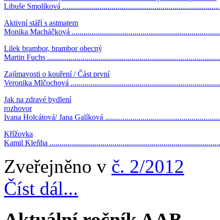
Libuše Smolíková ................................................................................
Aktivní stáří s astmatem
Monika Macháčková ............................................................................
Lilek brambor, brambor obecný
Martin Fuchs .......................................................................................
Zajímavosti o kouření / Část první
Veronika Mlčochová ............................................................................
Jak na zdravé bydlení
rozhovor
Ivana Holcátová/ Jana Galíková ............................................................
Křížovka
Kamil Kleňha ......................................................................................
Zveřejněno v
č. 2/2012
Číst dál...
Aktuální ročník AAB