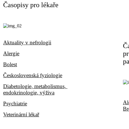
Časopisy pro lékaře
Aktuality v nefrologii
Č
p
Alergie
pa
Bolest
Československá fyziologie
Diabetologie, metabolismus,
endokrinologie, výživa
Al
Psychiatrie
Br
Veterinární lékař