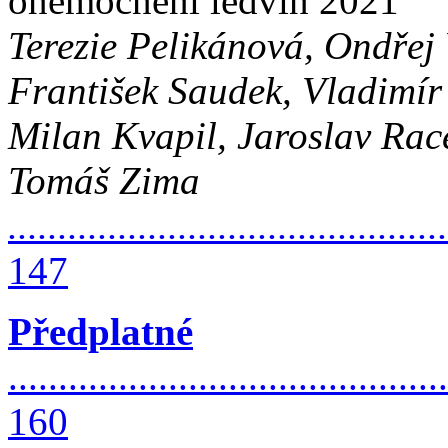
onemocnění ledvin 2021
Terezie Pelikánová, Ondřej V
František Saudek, Vladimír
Milan Kvapil, Jaroslav Rac
Tomáš Zima
............................................
147
Předplatné
............................................
160