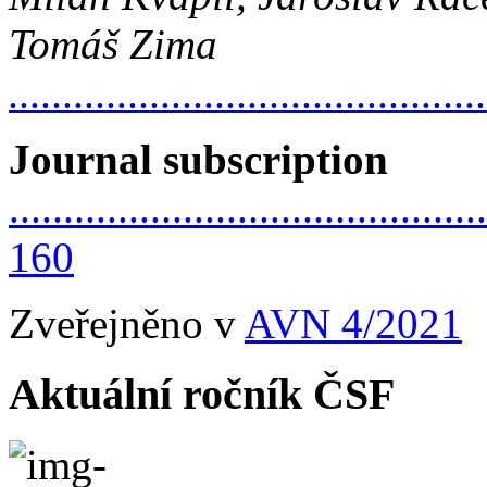
Tomáš Zima
............................................
Journal subscription
............................................
160
Zveřejněno v
AVN 4/2021
Aktuální ročník ČSF