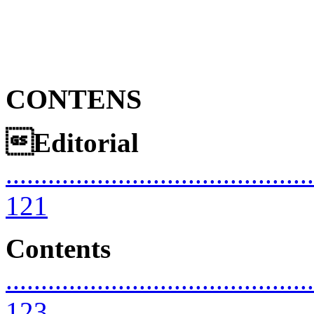
CONTENS
Editorial
............................................
121
Contents
............................................
123