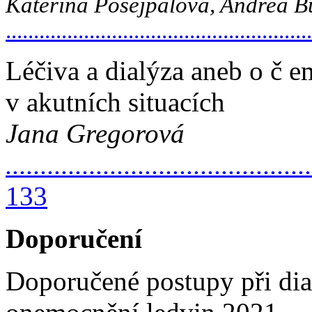
Kateřina Posejpalová, Andrea B
....................................................
Léčiva a dialýza aneb o č 
v akutních situacích
Jana Gregorová
............................................
133
Doporučení
Doporučené postupy při di