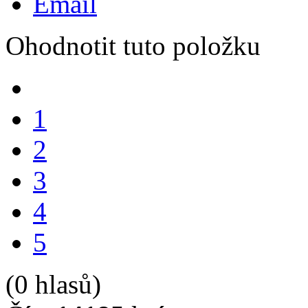
Email
Ohodnotit tuto položku
1
2
3
4
5
(0 hlasů)