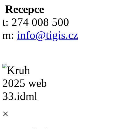
Recepce
t: 274 008 500
m:
info@tigis.cz
×