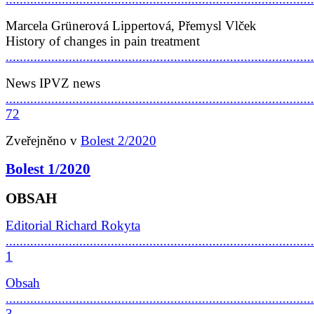
Marcela Grünerová Lippertová, Přemysl Vlček
History of changes in pain treatment
......................................................................................
News IPVZ news
........................................................................................
72
Zveřejněno v
Bolest 2/2020
Bolest 1/2020
OBSAH
Editorial Richard Rokyta
........................................................................................
1
Obsah
........................................................................................
3