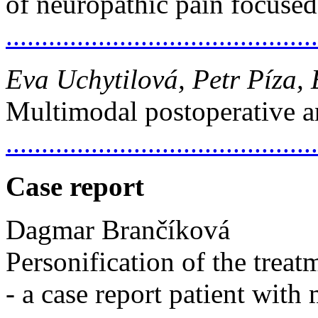
of neuropathic pain focused
..........................................
Eva Uchytilová, Petr Píza,
Multimodal postoperative a
..........................................
Case report
Dagmar Brančíková
Personification of the trea
- a case report patient with