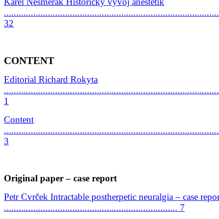
Karel Nesměrák Historický vývoj anestetik
........................................................................................
32
CONTENT
Editorial Richard Rokyta
........................................................................................
1
Content
........................................................................................
3
Original paper – case report
Petr Cvrček Intractable postherpetic neuralgia – case repor
....................................................................... 7