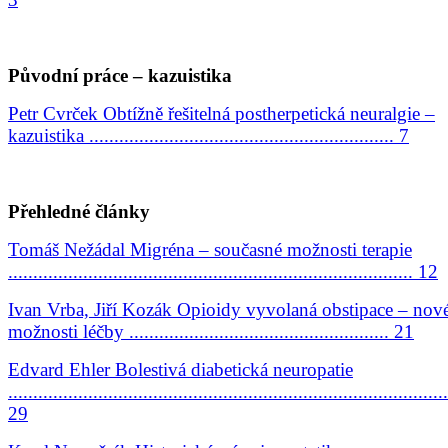
Původní práce – kazuistika
Petr Cvrček Obtížně řešitelná postherpetická neuralgie –
kazuistika ............................................................. 7
Přehledné články
Tomáš Nežádal Migréna – současné možnosti terapie
................................................................................. 12
Ivan Vrba, Jiří Kozák Opioidy vyvolaná obstipace – nov
možnosti léčby .................................................... 21
Edvard Ehler Bolestivá diabetická neuropatie
........................................................................................
29