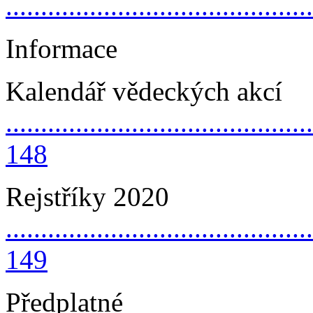
..........................................
Informace
Kalendář vědeckých akcí
............................................
148
Rejstříky 2020
............................................
149
Předplatné