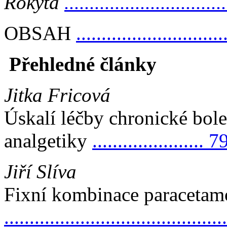
Rokyta
...............................
OBSAH
.............................
Přehledné články
Jitka Fricová
Úskalí léčby chronické bole
analgetiky
...................... 7
Jiří Slíva
Fixní kombinace paracetam
..........................................