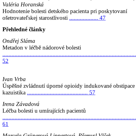
Valéria Horanská
Hodnotenie bolesti detského pacienta pri poskytovaní
ošetrovateľskej starostlivosti
................... 47
Přehledné články
Ondřej Sláma
Metadon v léčbě nádorové bolesti
........................................................................................
52
Ivan Vrba
Úspěšné zvládnutí úporné opioidy indukované obstipace
kazuistika
........................................ 57
Irena Závadová
Léčba bolesti u umírajících pacientů
........................................................................................
61
Marcela Grünerová Lippertová, Přemysl Vlček