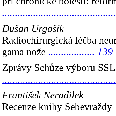
při chronické bolesti: refor
..........................................
Dušan Urgošík
Radiochirurgická léčba neu
gama nože
.
................. 139
Zprávy Schůze výboru SSLB
.........................................
František Neradilek
Recenze knihy Sebevraždy