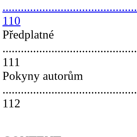
............................................
110
Předplatné
............................................
111
Pokyny autorům
............................................
112