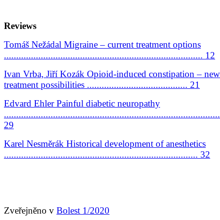
Reviews
Tomáš Nežádal Migraine – current treatment options
................................................................................. 12
Ivan Vrba, Jiří Kozák Opioid-induced constipation – new
treatment possibilities ......................................... 21
Edvard Ehler Painful diabetic neuropathy
........................................................................................
29
Karel Nesměrák Historical development of anesthetics
............................................................................... 32
Zveřejněno v
Bolest 1/2020