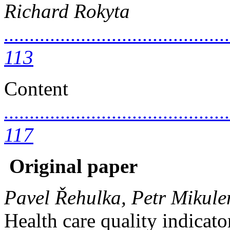
Richard Rokyta
............................................
113
Content
............................................
117
Original paper
Pavel Řehulka, Petr Mikul
Health care quality indicato