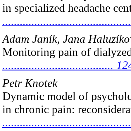
in specialized headache cen
..........................................
Adam Janík, Jana Haluzíko
Monitoring pain of dialyzed 
...................................... 12
Petr Knotek
Dynamic model of psycholo
in chronic pain: reconsider
..........................................