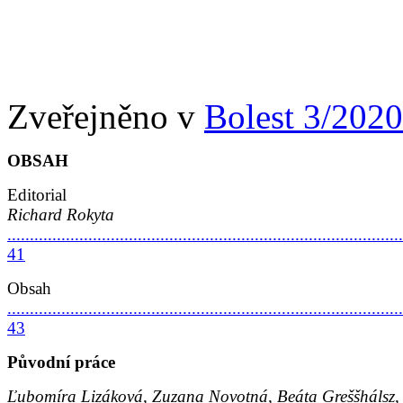
Zveřejněno v
Bolest 3/2020
OBSAH
Editorial
Richard Rokyta
........................................................................................
41
Obsah
........................................................................................
43
Původní práce
Ľubomíra Lizáková, Zuzana Novotná, Beáta Greššhálsz,