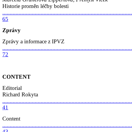
Historie proměn léčby bolesti
........................................................................................
65
Zprávy
Zprávy a informace z IPVZ
........................................................................................
72
CONTENT
Editorial
Richard Rokyta
........................................................................................
41
Content
.......................................................................................
43