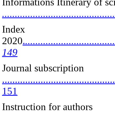
Informations Itinerary of sc
..........................................
Index
2020
.
...................................
149
Journal subscription
............................................
151
Instruction for authors