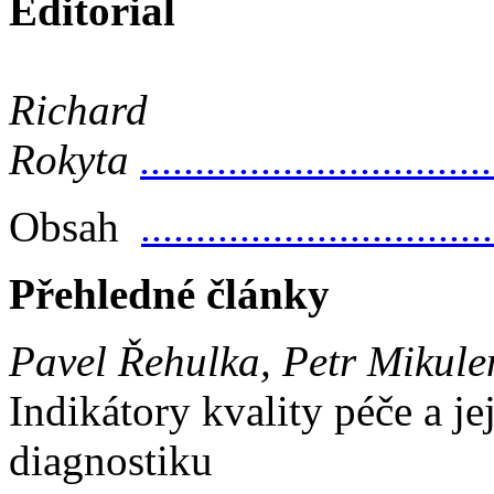
Editorial
Richard
Rokyta
...............................
Obsah
...............................
Přehledné články
Pavel Řehulka, Petr Mikul
Indikátory kvality péče a j
diagnostiku