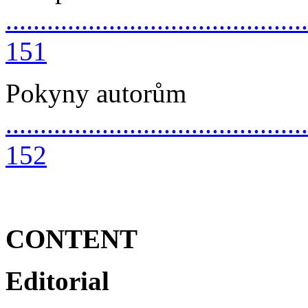
............................................
151
Pokyny autorům
............................................
152
CONTENT
Editorial