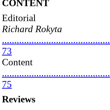
CONTENT
Editorial
Richard Rokyta
............................................
73
Content
............................................
75
Reviews