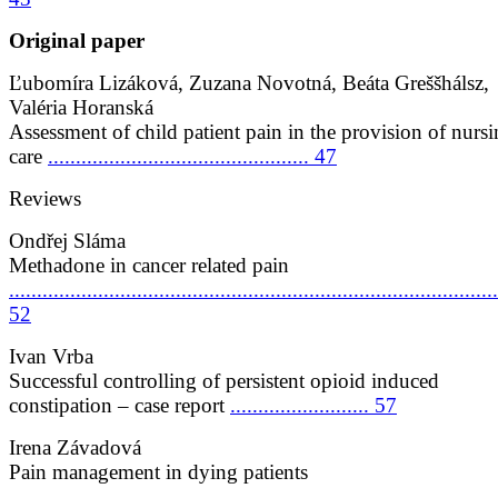
Original paper
Ľubomíra Lizáková, Zuzana Novotná, Beáta Greššhálsz,
Valéria Horanská
Assessment of child patient pain in the provision of nurs
care
............................................... 47
Reviews
Ondřej Sláma
Methadone in cancer related pain
........................................................................................
52
Ivan Vrba
Successful controlling of persistent opioid induced
constipation – case report
......................... 57
Irena Závadová
Pain management in dying patients
......................................................................................