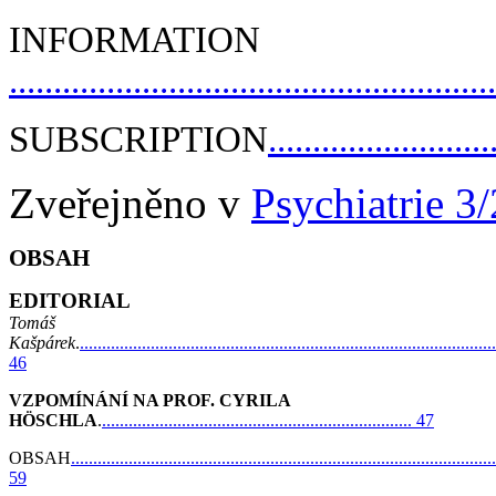
INFORMATION
.....................................................
SUBSCRIPTION
.........................
Zveřejněno v
Psychiatrie 3
OBSAH
EDITORIAL
Tomáš
Kašpárek
.
..............................................................................................
46
VZPOMÍNÁNÍ NA PROF. CYRILA
HÖSCHLA
.
...................................................................... 47
OBSAH
................................................................................................
59