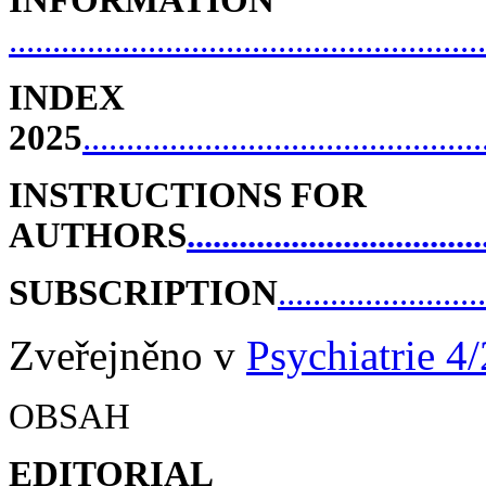
INFORMATION
.......................................................
INDEX
2025
..............................................
INSTRUCTIONS FOR
AUTHORS
..................................
SUBSCRIPTION
........................
Zveřejněno v
Psychiatrie 4
OBSAH
EDITORIAL