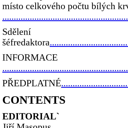
místo celkového počtu bílých kr
....................................................
Sdělení
šéfredaktora
.................................
INFORMACE
.....................................................
PŘEDPLATNÉ
............................
CONTENTS
EDITORIAL`
Jiří Masopus