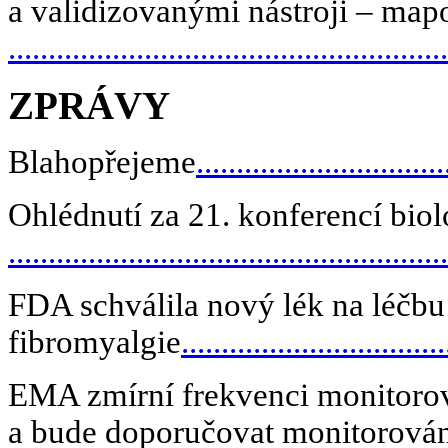
a validizovanými nástroji – map
....................................................
ZPRÁVY
Blahopřejeme
..............................
Ohlédnutí za 21. konferencí biol
....................................................
FDA schválila nový lék na léčbu
fibromyalgie
...............................
EMA zmírní frekvenci monitorov
a bude doporučovat monitorování