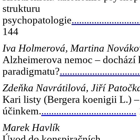
strukturu
psychopatologie
...........................
144
Iva Holmerová, Martina Novákov
Alzheimerova nemoc – dochází
paradigmatu?
...............................
Zdeňka Navrátilová, Jiří Patočk
Kari listy (Bergera koenigii L.) 
účinkem.
......................................
Marek Havlík
Úvod do konspiračních