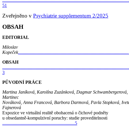
..............................................................................................................
51
Zveřejněno v
Psychiatrie supplementum 2/2025
OBSAH
EDITORIAL
Miloslav
Kopeček
...............................................................................................
OBSAH
..............................................................................................................
3
PŮVODNÍ PRÁCE
Martina Janíková, Karolína Zuzánková, Dagmar Schwambergerová,
Martinec
Nováková, Anna Francová, Barbora Darmová, Pavla Stopková, Ivet
Fajnerová
Expozice ve virtuální realitě obohacená o čichové podněty
u obsedantně-kompulzivní poruchy: studie proveditelnosti
...............................................................5