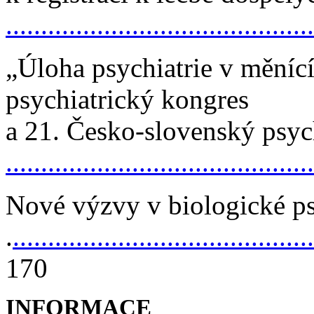
............................................
„Úloha psychiatrie v měnící
psychiatrický kongres
a
21.
Česko-slovenský
psyc
...........................................
Nové
výzvy v biologické ps
.
...........................................
170
INFORMACE