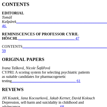
CONTENTS
EDITORIAL
Tomáš
Kašpárek
...............................................................................................
46
.
REMINISCENCES OF PROFESSOR CYRIL
HÖSCHL
........................................................... 47
CONTENTS
........................................................................................
59
ORIGINAL PAPERS
Ivana Tašková, Nicole Šafářová
CYPRI: A scoring system for selecting psychiatric patients
as suitable candidates
for pharmacogenetic
testing
................................................................... 61
REVIEWS
Jiří Koutek, Jana Kocourková, Jakub Kerner, David Kolouch
Depression, self-harm and suicidality in childhood and
adolescence.
........................................ 68