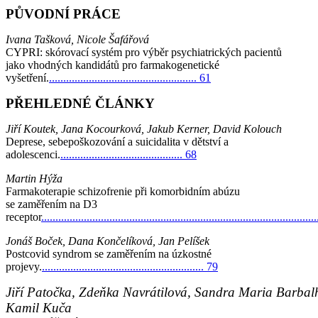
PŮVODNÍ PRÁCE
Ivana Tašková, Nicole Šafářová
CYPRI: skórovací systém pro výběr psychiatrických pacientů
jako vhodných kandidátů
pro farmakogenetické
vyšetření.
.................................................... 61
PŘEHLEDNÉ ČLÁNKY
Jiří Koutek, Jana Kocourková, Jakub Kerner, David Kolouch
Deprese, sebepoškozování a suicidalita v dětství a
adolescenci.
........................................... 68
Martin Hýža
Farmakoterapie schizofrenie při komorbidním abúzu
se zaměřením na D3
receptor
...............................................................................................
Jonáš Boček, Dana Končelíková, Jan Pelíšek
Postcovid syndrom se zaměřením na úzkostné
projevy.
......................................................... 79
Jiří Patočka, Zdeňka Navrátilová, Sandra Maria Barbal
Kamil Kuča