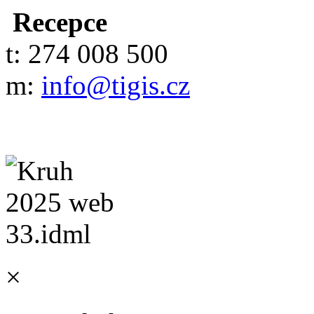
Recepce
t: 274 008 500
m:
info@tigis.cz
×