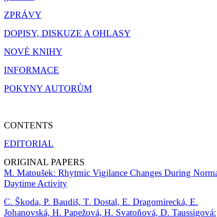
ZPRÁVY
DOPISY, DISKUZE A OHLASY
NOVÉ KNIHY
INFORMACE
POKYNY AUTORŮM
CONTENTS
EDITORIAL
ORIGINAL PAPERS
M. Matoušek: Rhytmic Vigilance Changes During Norm
Daytime Activity
C. Škoda, P. Baudiš, T. Dostal, E. Dragomirecká, E.
Johanovská, H. Papežová, H. Svatoňová, D. Taussigová: