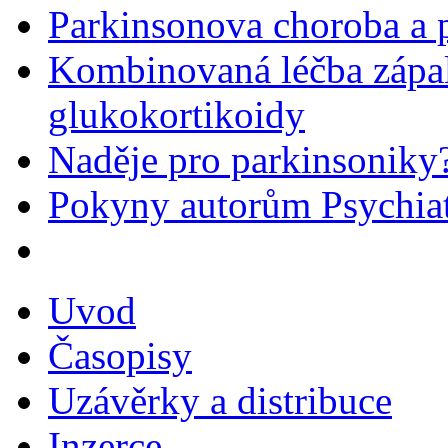
Parkinsonova choroba a p
Kombinovaná léčba zápal
glukokortikoidy
Naděje pro parkinsoniky
Pokyny autorům Psychiat
Uvod
Časopisy
Uzávěrky a distribuce
Inzerce