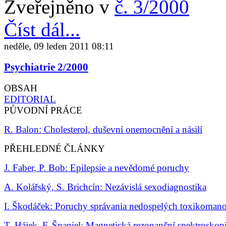
Zveřejněno v
č. 3/2000
Číst dál...
neděle, 09 leden 2011 08:11
Psychiatrie 2/2000
OBSAH
EDITORIAL
PŮVODNÍ PRÁCE
R. Balon: Cholesterol, duševní onemocnění a násilí
PŘEHLEDNÉ ČLÁNKY
J. Faber, P. Bob: Epilepsie a nevědomé poruchy
A. Kolářský, S. Brichcín: Nezávislá sexodiagnostika
I. Škodáček: Poruchy správania nedospelých toxikoman
T. Hájek, F. Španiel: Magnetická rezonanční spektroskop