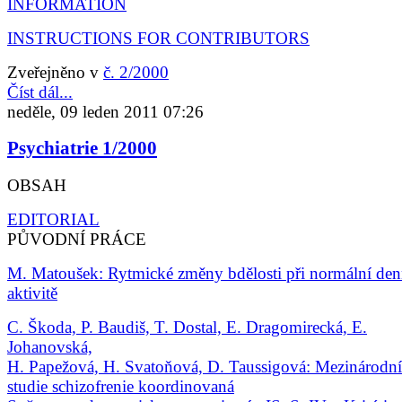
INFORMATION
INSTRUCTIONS FOR CONTRIBUTORS
Zveřejněno v
č. 2/2000
Číst dál...
neděle, 09 leden 2011 07:26
Psychiatrie 1/2000
OBSAH
EDITORIAL
PŮVODNÍ PRÁCE
M. Matoušek: Rytmické změny bdělosti při normální den
aktivitě
C. Škoda, P. Baudiš, T. Dostal, E. Dragomirecká, E.
Johanovská,
H. Papežová, H. Svatoňová, D. Taussigová: Mezinárodní
studie schizofrenie koordinovaná