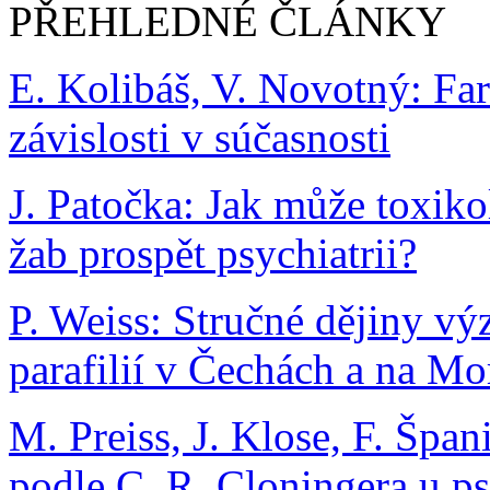
PŘEHLEDNÉ ČLÁNKY
E. Kolibáš, V. Novotný: Fa
závislosti v súčasnosti
J. Patočka: Jak může toxi
žab prospět psychiatrii?
P. Weiss: Stručné dějiny v
parafilií v Čechách a na Mo
M. Preiss, J. Klose, F. Špa
podle C. R. Cloningera u ps