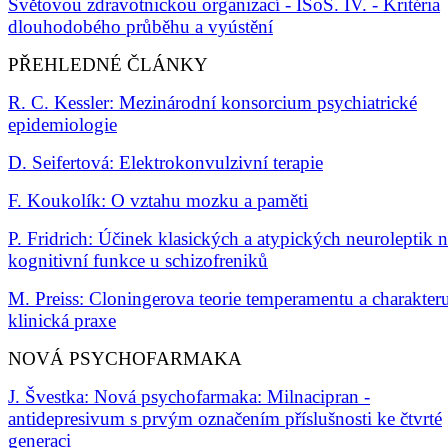
Světovou zdravotnickou organizací - ISoS. IV. - Kritéria
dlouhodobého průběhu a vyústění
PŘEHLEDNÉ ČLÁNKY
R. C. Kessler: Mezinárodní konsorcium psychiatrické
epidemiologie
D. Seifertová: Elektrokonvulzivní terapie
F. Koukolík: O vztahu mozku a paměti
P. Fridrich: Účinek klasických a atypických neuroleptik 
kognitivní funkce u schizofreniků
M. Preiss: Cloningerova teorie temperamentu a charakter
klinická praxe
NOVÁ PSYCHOFARMAKA
J. Švestka: Nová psychofarmaka: Milnacipran -
antidepresivum s prvým označením příslušnosti ke čtvrté
generaci