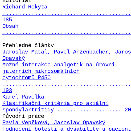
Editorial
Richard Rokyta
........................................
185
Obsah
........................................
Přehledné články
Jaroslav Matal, Pavel Anzenbacher, Jaros
Opavský
Možné interakce analgetik na úrovni
jaterních mikrosomálních
cytochromů P450
........................................
193
Karel Pavelka
Klasifikační kritéria pro axiální
spondylartritidy .................... 20
Původní práce
Pavla Vepřková, Jaroslav Opavský
Hodnocení bolesti a dysability u pacient