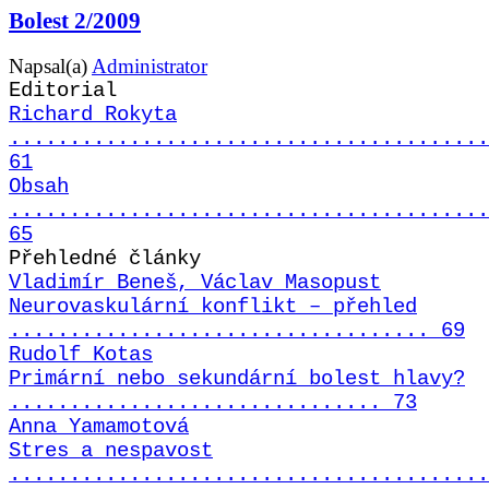
Bolest 2/2009
Napsal(a)
Administrator
Editorial
Richard Rokyta
........................................
61
Obsah
........................................
65
Přehledné články
Vladimír Beneš, Václav Masopust
Neurovaskulární konflikt – přehled
................................... 69
Rudolf Kotas
Primární nebo sekundární bolest hlavy?
............................... 73
Anna Yamamotová
Stres a nespavost
........................................