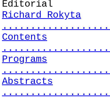
Editorial
Richard Rokyta
...................
Contents
...................
Programs
...................
Abstracts
...................