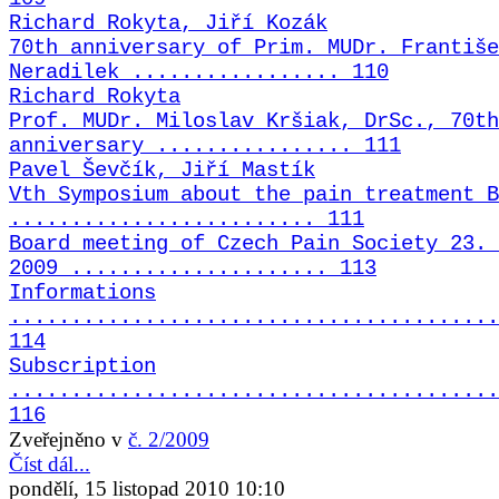
Richard Rokyta, Jiří Kozák
70th anniversary of Prim. MUDr. Františe
Neradilek ................. 110
Richard Rokyta
Prof. MUDr. Miloslav Kršiak, DrSc., 70th
anniversary ................ 111
Pavel Ševčík, Jiří Mastík
Vth Symposium about the pain treatment B
......................... 111
Board meeting of Czech Pain Society 23. 
2009 ..................... 113
Informations
........................................
114
Subscription
........................................
116
Zveřejněno v
č. 2/2009
Číst dál...
pondělí, 15 listopad 2010 10:10