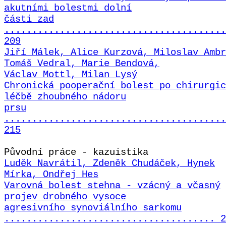
akutními bolestmi dolní
části zad
........................................
209
Jiří Málek, Alice Kurzová, Miloslav Ambr
Tomáš Vedral, Marie Bendová,
Václav Mottl, Milan Lysý
Chronická pooperační bolest po chirurgic
léčbě zhoubného nádoru
prsu
........................................
215
Původní práce - kazuistika
Luděk Navrátil, Zdeněk Chudáček, Hynek
Mírka, Ondřej Hes
Varovná bolest stehna - vzácný a včasný
projev drobného vysoce
agresivního synoviálního sarkomu
...................................... 2