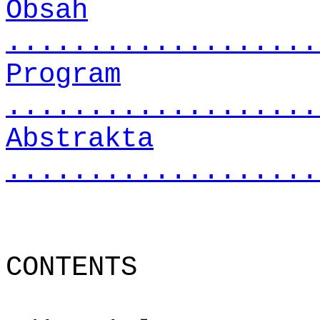
Obsah
...................
Program
...................
Abstrakta
...................
CONTENTS