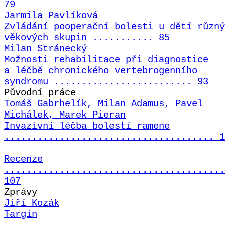
79
Jarmila Pavlíková
Zvládání pooperační bolesti u dětí různý
věkových skupin ........... 85
Milan Stránecký
Možnosti rehabilitace při diagnostice
a léčbě chronického vertebrogenního
syndromu ......................... 93
Původní práce
Tomáš Gabrhelík, Milan Adamus, Pavel
Michálek, Marek Pieran
Invazivní léčba bolestí ramene
...................................... 1
Recenze
........................................
107
Zprávy
Jiří Kozák
Targin