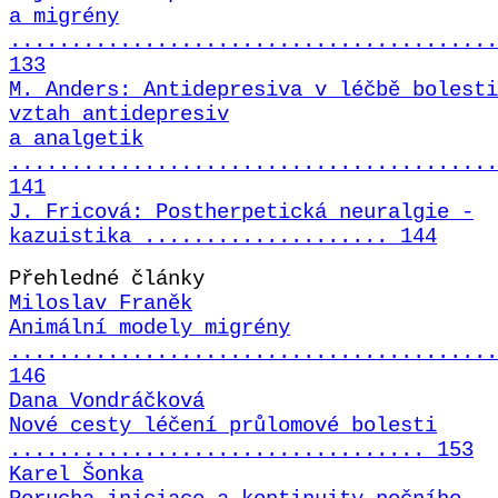
a migrény
........................................
133
M. Anders: Antidepresiva v léčbě bolesti
vztah antidepresiv
a analgetik
........................................
141
J. Fricová: Postherpetická neuralgie -
kazuistika .................... 144
Přehledné články
Miloslav Franěk
Animální modely migrény
........................................
146
Dana Vondráčková
Nové cesty léčení průlomové bolesti
.................................. 153
Karel Šonka