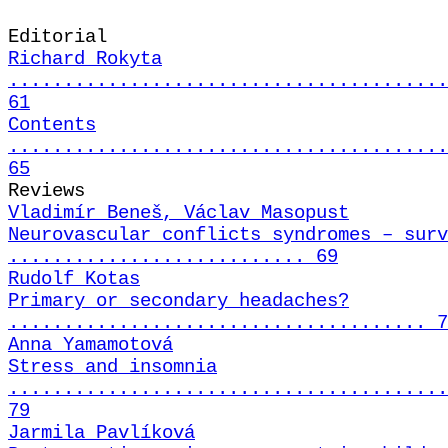
Editorial
Richard Rokyta
........................................
61
Contents
........................................
65
Reviews
Vladimír Beneš, Václav Masopust
Neurovascular conflicts syndromes – surv
........................... 69
Rudolf Kotas
Primary or secondary headaches?
...................................... 7
Anna Yamamotová
Stress and insomnia
........................................
79
Jarmila Pavlíková