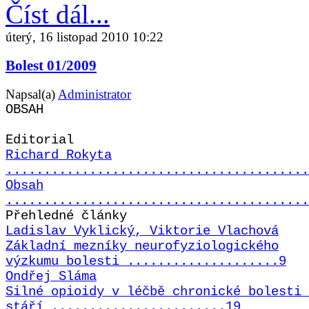
Číst dál...
úterý, 16 listopad 2010 10:22
Bolest 01/2009
Napsal(a)
Administrator
OBSAH
Editorial
Richard Rokyta
........................................
Obsah
........................................
Přehledné články
Ladislav Vyklický, Viktorie Vlachová
Základní mezníky neurofyziologického
výzkumu bolesti ....................9
Ondřej Sláma
Silné opioidy v léčbě chronické bolesti 
stáří .......................19