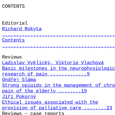
CO
Editorial
Richard Rokyta
........................................
Contents
........................................
Reviews
Ladislav Vyklický, Viktorie Vlachová
Basic milestones in the neurophysiologic
research of pain .............9
Ondřej Sláma
Strong opioids in the management of chro
pain of the elderly ........19
Jiří Pokorný
Ethical issues associated with the
provision of palliative care ........23
Reviews – case reports