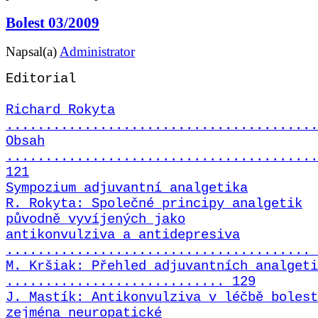
Bolest 03/2009
Napsal(a)
Administrator
Editorial
Richard Rokyta
........................................
Obsah
........................................
121
Sympozium adjuvantní analgetika
R. Rokyta: Společné principy analgetik
původně vyvíjených jako
antikonvulziva a antidepresiva
....................................... 
M. Kršiak: Přehled adjuvantních analgeti
............................ 129
J. Mastík: Antikonvulziva v léčbě bolest
zejména neuropatické