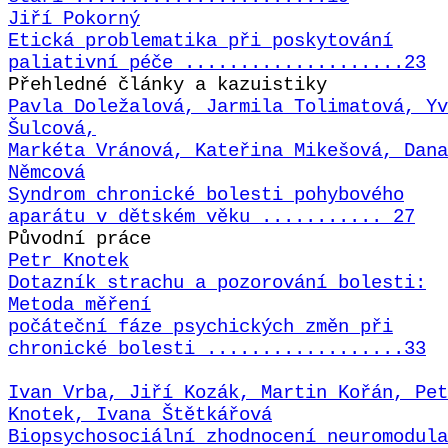
Jiří Pokorný
Etická problematika při poskytování
paliativní péče ....................23
Přehledné články a kazuistiky
Pavla Doležalová, Jarmila Tolimatová, Yv
Šulcová,
Markéta Vránová, Kateřina Mikešová, Dana
Němcová
Syndrom chronické bolesti pohybového
aparátu v dětském věku ........... 27
Původní práce
Petr Knotek
Dotazník strachu a pozorování bolesti:
Metoda měření
počáteční fáze psychických změn při
chronické bolesti ..................33
Ivan Vrba, Jiří Kozák, Martin Kořán, Pet
Knotek, Ivana Štětkářová
Biopsychosociální zhodnocení neuromodula