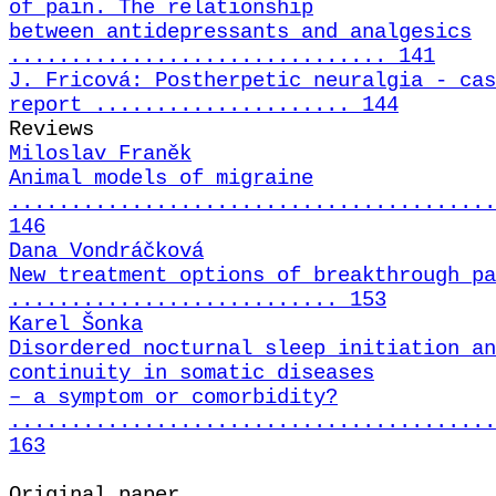
of pain. The relationship
between antidepressants and analgesics
............................... 141
J. Fricová: Postherpetic neuralgia - cas
report ..................... 144
Reviews
Miloslav Franěk
Animal models of migraine
........................................
146
Dana Vondráčková
New treatment options of breakthrough pa
........................... 153
Karel Šonka
Disordered nocturnal sleep initiation an
continuity in somatic diseases
– a symptom or comorbidity?
........................................
163
Original paper