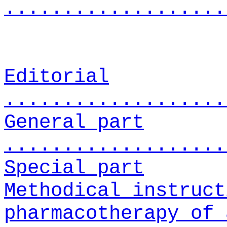
...................
Editorial
...................
General part
...................
Special part
Methodical instruct
pharmacotherapy of 