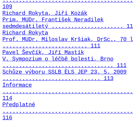
........................................
109
Richard Rokyta, Jiří Kozák
Prim. MUDr. František Neradilek
sedmdesátiletý ...................... 11
Richard Rokyta
Prof. MUDr. Miloslav Kršiak, DrSc., 70 l
.......................... 111
Pavel Ševčík, Jiří Mastík
V. Sympozium o léčbě bolesti, Brno
.................................. 111
Schůze výboru SSLB ÈLS JEP 23. 5. 2009
.............................. 113
Informace
........................................
114
Předplatné
........................................
116