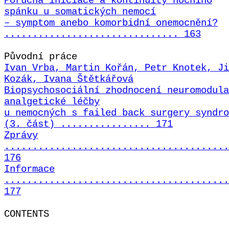
Porucha iniciace a kontinuity nočního
spánku u somatických nemocí
– symptom anebo komorbidní onemocnění?
............................... 163
Původní práce
Ivan Vrba, Martin Kořán, Petr Knotek, Ji
Kozák, Ivana Štětkářová
Biopsychosociální zhodnocení neuromodula
analgetické léčby
u nemocných s failed back surgery syndro
(3. část) ................ 171
Zprávy
........................................
176
Informace
........................................
177
CONTENTS