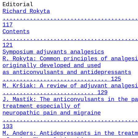
Editorial
Richard Rokyta
........................................
117
Contents
........................................
121
Symposium adjuvants analgesics
R. Rokyta: Common principles of analgesi
originally developed and used
as anticonvulsants and antidepressants
............................... 125
M. Kršiak: A review of adjuvant analgesi
........................... 129
J. Mastík: The anticonvulsants in the pa
treatment especially of
neuropathic pain and migraine
........................................
133
M. Anders: Antidepressants in the treatm