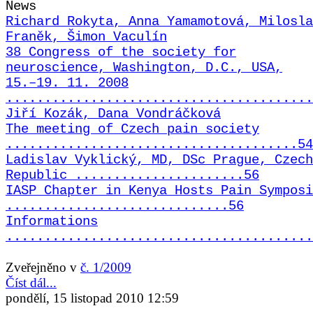
News
Richard Rokyta, Anna Yamamotová, Milosla
Franěk, Šimon Vaculín
38 Congress of the society for
neuroscience, Washington, D.C., USA,
15.–19. 11. 2008
........................................
Jiří Kozák, Dana Vondráčková
The meeting of Czech pain society
......................................54
Ladislav Vyklický, MD, DSc Prague, Czech
Republic ......................56
IASP Chapter in Kenya Hosts Pain Symposi
.............................56
Informations
........................................
Zveřejněno v
č. 1/2009
Číst dál...
pondělí, 15 listopad 2010 12:59