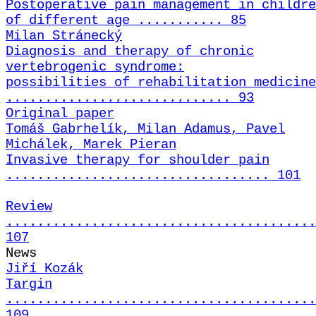
Postoperative pain management in childre
of different age ........... 85
Milan Stránecký
Diagnosis and therapy of chronic
vertebrogenic syndrome:
possibilities of rehabilitation medicine
............................. 93
Original paper
Tomáš Gabrhelík, Milan Adamus, Pavel
Michálek, Marek Pieran
Invasive therapy for shoulder pain
.................................. 101
Review
........................................
107
News
Jiří Kozák
Targin
........................................
109