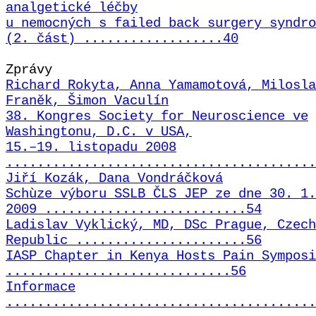
analgetické léčby
u nemocných s failed back surgery syndro
(2. část) ..................40
Zprávy
Richard Rokyta, Anna Yamamotová, Milosla
Franěk, Šimon Vaculín
38. Kongres Society for Neuroscience ve
Washingtonu, D.C. v USA,
15.–19. listopadu 2008
........................................
Jiří Kozák, Dana Vondráčková
Schùze výboru SSLB ČLS JEP ze dne 30. 1.
2009 ..........................54
Ladislav Vyklický, MD, DSc Prague, Czech
Republic ......................56
IASP Chapter in Kenya Hosts Pain Symposi
.............................56
Informace
........................................