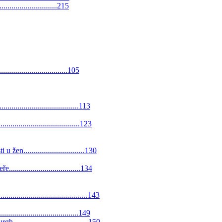
...............................215
..................................105
...............................113
.................................123
en...............................130
..............................134
...................................143
....................................149
................................150