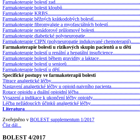
Farmakoterapie bolestí zad.....................................................................
Farmakoterapie bolesti kloubů.................................................................
Farmakoterapie KRBS............................................................................
Farmakoterapie běžných krátkodobých bolestí..........................................
Farmakoterapie fibromyalgie a myofasciálních bolestí...............................
Farmakoterapie nenádorové průlomové bolesti..........................................
Farmakoterapie diabetické polyneuropatie................................................
Farmakoterapie CIPN (polyneuropatie indukované chemoterapií)................
Farmakoterapie bolesti u rizikových skupin pacientů a u dětí
Farmakoterapie bolestí u renální a hepatální insuficience..........................
Farmakoterapie bolesti během gravidity a laktace.....................................
Farmakoterapie bolestí u seniorů............................................................
Farmakoterapie bolestí u dětí..................................................................
Specifické postupy ve farmakoterapii bolesti
Titrace analgetické léčby........................................................................
Nastavení analgetické léčby u opioid-naivního pacienta............................
Rotace opioidu a duální opioidní léčba....................................................
Vysazení a indikace k ukončení léčby opioidy..........................................
Léčba nežádoucích účinků analgetické léčby............................................
Literatura
..........................................................................................
Zveřejněno v
BOLEST supplementum 1/2017
Číst dál...
BOLEST 4/2017