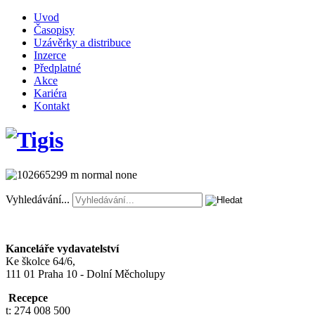
Uvod
Časopisy
Uzávěrky a distribuce
Inzerce
Předplatné
Akce
Kariéra
Kontakt
Vyhledávání...
Kanceláře vydavatelství
Ke školce 64/6,
111 01 Praha 10 - Dolní Měcholupy
Recepce
t: 274 008 500