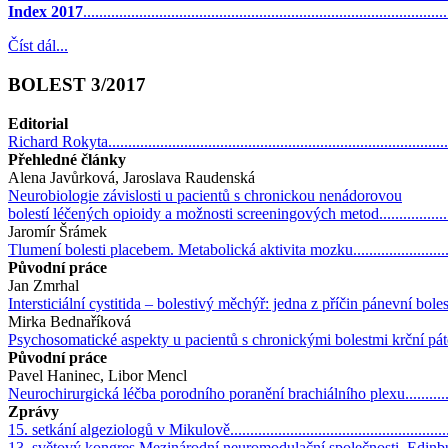
Index 2017
.........................................................................................
Číst dál...
BOLEST 3/2017
Editorial
Richard Rokyta.....................................................................................
Přehledné články
Alena Javůrková, Jaroslava Raudenská
Neurobiologie závislosti u pacientů s chronickou nenádorovou
bolestí léčených opioidy a možnosti screeningových metod..........................
Jaromír Šrámek
Tlumení bolesti placebem. Metabolická aktivita mozku...............................
Původní práce
Jan Zmrhal
Intersticiální cystitida – bolestivý měchýř: jedna z příčin pánevní bolesti u ž
Mirka Bednaříková
Psychosomatické aspekty u pacientů s chronickými bolestmi krční páteře......
Původní práce
Pavel Haninec, Libor Mencl
Neurochirurgická léčba porodního poranění brachiálního plexu....................
Zprávy
15. setkání algeziologů v Mikulově..........................................................
13. světový kongres Mezinárodní neuromodulační společnosti, Edinburgh......