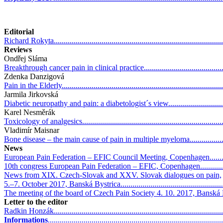
Editorial
Richard Rokyta.....................................................................................
Reviews
Ondřej Sláma
Breakthrough cancer pain in clinical practice............................................
Zdenka Danzigová
Pain in the Elderly.................................................................................
Jarmila Jirkovská
Diabetic neuropathy and pain: a diabetologist´s view.................................
Karel Nesměrák
Toxicology of analgesics........................................................................
Vladimír Maisnar
Bone disease – the main cause of pain in multiple myeloma........................
News
European Pain Federation – EFIC Council Meeting, Copenhagen.................
10th congress European Pain Federation – EFIC, Copenhagen....................
News from XIX. Czech-Slovak and XXV. Slovak dialogues on pain,
5.–7. October 2017, Banská Bystrica.......................................................
The meeting of the board of Czech Pain Society 4. 10. 2017, Banská Bystri
Letter to the editor
Radkin Honzák.....................................................................................
Informations
.....................................................................................