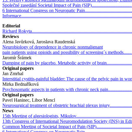
Společné zasedání Societal Impact of Pain (SIP)........................................
6 International Congress on Neuropatic Pain.............................................
Informace.............................................................................................
Editorial
Richard Rokyta.....................................................................................
Reviews
Alena Javůrková, Jaroslava Raudenská
Neurobiology of dependence in chronic nonmalignant
pain patients using opioids and possibility of screening´s methods................
Jaromír Šrámek
Damping of pain by placebo. Metabolic activity of brain.............................
Original papers
Jan Zmrhal
Interstitial cystitis-painful bladder: The cause of the pelvic pain in women.....
Mirka Bednaříková
Psychosomatic aspects in patients with chronic neck pain............................
Original papers
Pavel Haninec, Libor Mencl
Neurosurgical treatment of obstetric brachial plexus injury..........................
News
15th Meeting of algesiologists, Mikulov....................................................
13th Congress of International Neuromodulation Society (INS) in Edinburgh...
Common Meeting of Societal Impact of Pain (SIP)......................................
6 International Congress on Neuropatic Pain..............................................