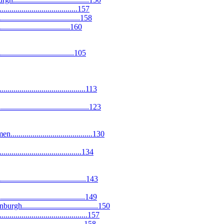
.................................157
...................................158
....................................160
.....................................105
..................................113
.....................................123
....................................130
.................................134
....................................143
......................................149
...................................150
....................................157
....................................158