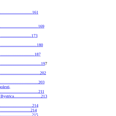
...............................161
................................169
...............................173
..............................180
................................187
..............................19
7
.............................202
...............................203
lesti,
.............................211
a..........................213
...............................214
................................214
.................................215