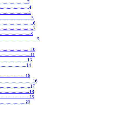
......................3
......................4
......................4
......................5
.......................6
.......................7
......................8
.......................9
......................10
......................11
......................13
.....................14
.....................16
.......................16
.......................17
.....................18
.....................19
........................20