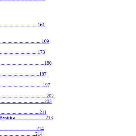
...............................161
..............................169
...............................173
...............................180
...............................187
............................197
............................202
............................203
.............................211
ca.........................213
..............................214
................................214