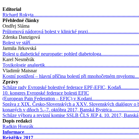
Editorial
Richard Rokyta.....................................................................................
Přehledné články
Ondřej Sláma
Průlomová nádorová bolest v klinické praxi..............................................
Zdenka Danzigová
Bolest ve stáří.......................................................................................
Jarmila Jirkovská
Bolest u diabetické neuropatie: pohled diabetologa....................................
Karel Nesměrák
Toxikologie analgetik.............................................................................
Vladimír Maisnar
Kostní postižení – hlavní příčina bolestí při mnohočetném myelomu.............
Zprávy
Schůze rady Evropské bolestivé federace EPF-EFIC, Kodaň........................
10. kongres Evropské federace bolesti EFIC
(European Pain Federation – EFIC) v Kodani............................................
Správa z XIX. Česko-Slovenských a XXV. Slovenských dialógov o bo
konaných v dňoch 5.–7. októbra 2017, Banská Bystrica..............................
Schůze výboru a revizní komise SSLB ČLS JEP 4. 10. 2017, Banská Bystric
Dopis redakci
Radkin Honzák.....................................................................................
Informace
..........................................................................................
Rejstříky 2017
...................................................................................