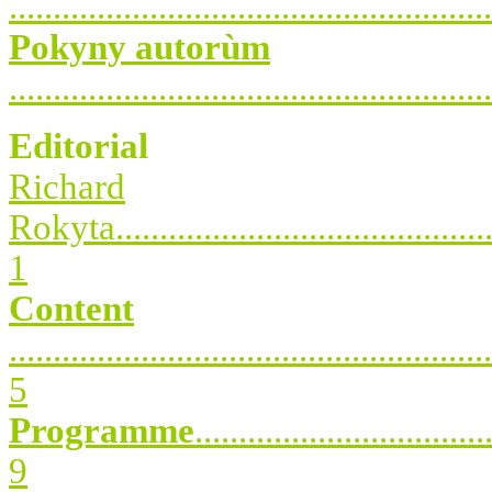
.....................................................
Pokyny autorùm
.....................................................
Editorial
Richard
Rokyta..............................................
1
Content
.......................................................
5
Programme
.................................
9