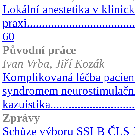
Lokální anestetika v klinic
praxi.....................................
60
Původní práce
Ivan Vrba, Jiří Kozák
Komplikovaná léčba pacient
syndromem neurostimulační
kazuistika............................
Zprávy
Schůze výboru SSLB ČLS JE