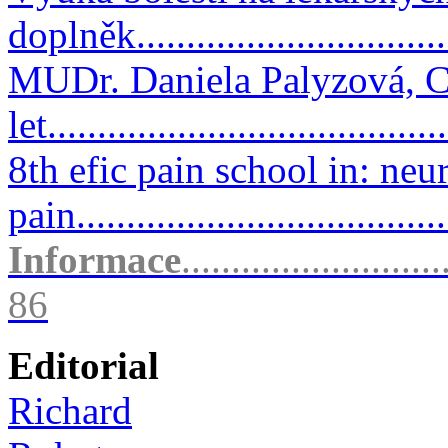
doplněk..............................
MUDr. Daniela Palyzová, C
let.......................................
8th efic pain school in: neu
pain...................................
Informace
..........................
86
Editorial
Richard