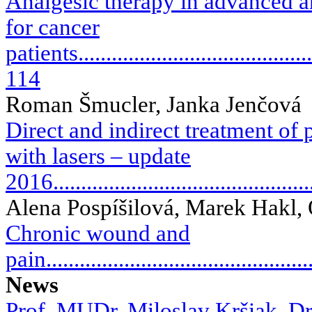
Analgesic therapy in advanced an
for cancer
patients............................................
114
Roman Šmucler, Janka Jenčová
Direct and indirect treatment of 
with lasers – update
2016...............................................
Alena Pospíšilová, Marek Hakl,
Chronic wound and
pain...............................................
News
Prof. MUDr. Miloslav Kršiak, 