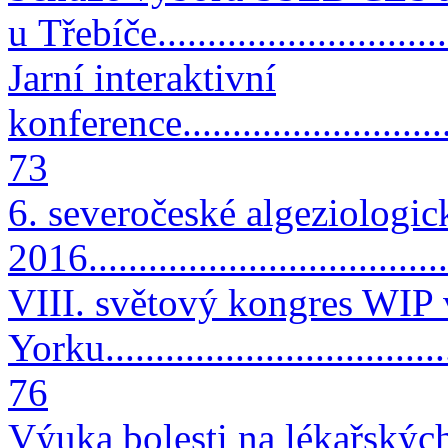
u Třebíče..............................
Jarní interaktivní
konference..............................
73
6. severočeské algeziologic
2016....................................
VIII. světový kongres WIP
Yorku....................................
76
Výuka bolesti na lékařských