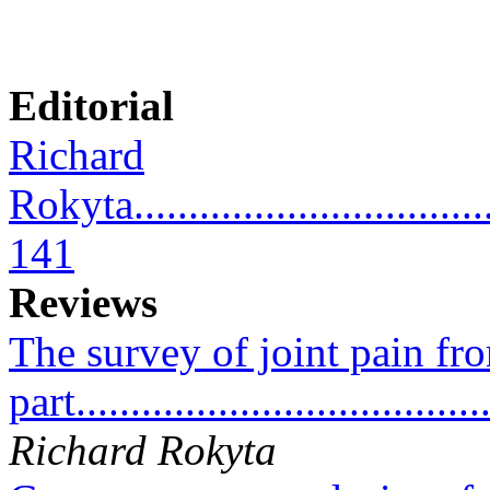
Editorial
Richard
Rokyta...................................
141
Reviews
The survey of joint pain fr
part....................................
Richard Rokyta