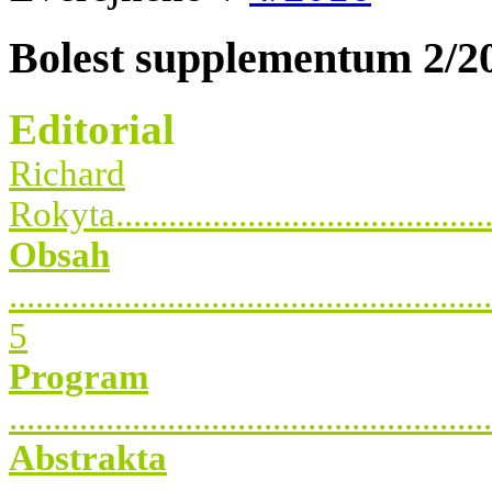
Bolest supplementum 2/2
Editorial
Richard
Rokyta.............................................
Obsah
.......................................................
5
Program
......................................................
Abstrakta