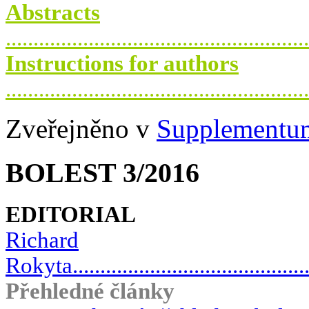
Abstracts
.....................................................
Instructions for authors
.....................................................
Zveřejněno v
Supplementu
BOLEST 3/2016
EDITORIAL
Richard
Rokyta.............................................
Přehledné články