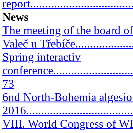
report...................................
News
The meeting of the board of
Valeč u Třebíče...................
Spring interactiv
conference...............................
73
6nd North-Bohemia algesiol
2016....................................
VIII. World Congress of W