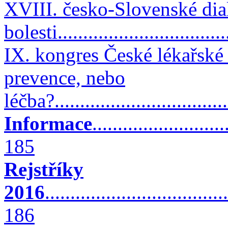
XVIII. česko-Slovenské dia
bolesti................................
IX. kongres České lékařské
prevence, nebo
léčba?..................................
Informace
..........................
185
Rejstříky
2016
....................................
186