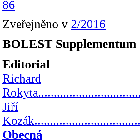
86
Zveřejněno v
2/2016
BOLEST Supplementum 
Editorial
Richard
Rokyta...................................
Jiří
Kozák....................................
Obecná