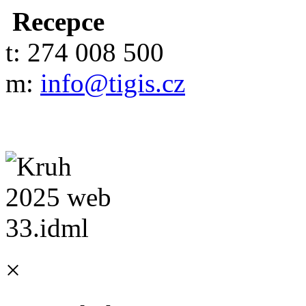
Recepce
t: 274 008 500
m:
info@tigis.cz
×