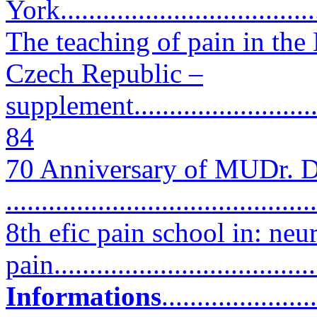
York.....................................
The teaching of pain in the 
Czech Republic –
supplement..............................
84
70 Anniversary of MUDr. D
..........................................
8th efic pain school in: neu
pain...................................
Informations
.....................