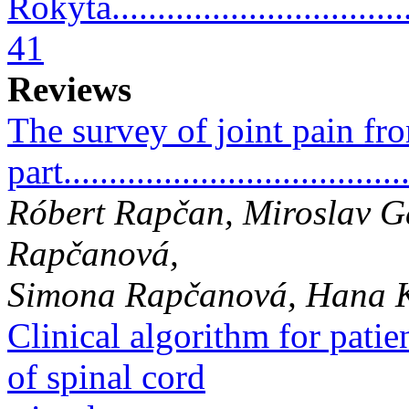
Rokyta...................................
41
Reviews
The survey of joint pain fr
part.....................................
Róbert Rapčan, Miroslav Ga
Rapčanová,
Simona Rapčanová, Hana K
Clinical algorithm for patie
of spinal cord