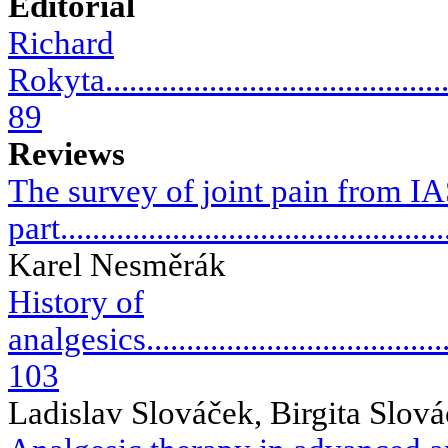
Editorial
Richard
Rokyta.............................................
89
Reviews
The survey of joint pain from I
part...............................................
Karel Nesměrák
History of
analgesics.........................................
103
Ladislav Slováček, Birgita Slov