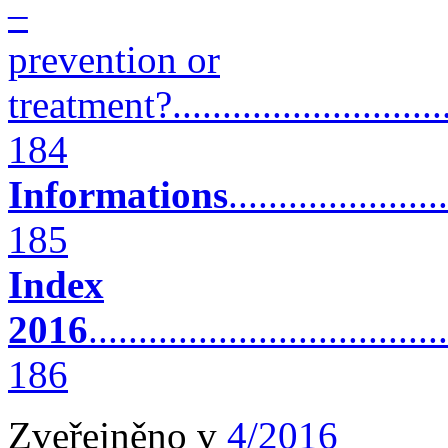
–
prevention or
treatment?..............................
184
Informations
......................
185
Index
2016
....................................
186
Zveřejněno v
4/2016