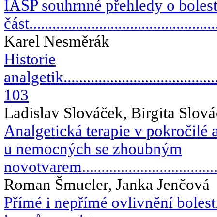
IASP souhrnné přehledy o bolest
část...............................................
Karel Nesměrák
Historie
analgetik...........................................
103
Ladislav Slováček, Birgita Slov
Analgetická terapie v pokročilé a
u nemocných se zhoubným
novotvarem......................................
Roman Šmucler, Janka Jenčová
Přímé i nepřímé ovlivnění bolest