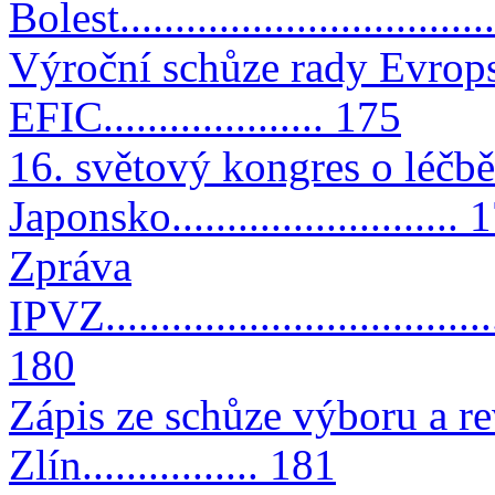
Bolest..................................
Výroční schůze rady Evrops
EFIC.................... 175
16. světový kongres o léčbě
Japonsko.......................... 
Zpráva
IPVZ.....................................
180
Zápis ze schůze výboru a r
Zlín................ 181