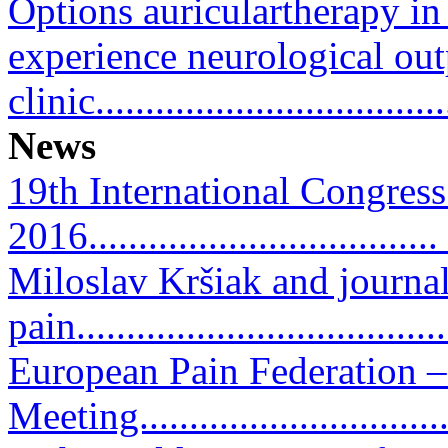
Options auriculartherapy in
experience neurological out
clinic..................................
News
19th International Congres
2016.................................
Miloslav Kršiak and journal
pain....................................
European Pain Federation 
Meeting.............................