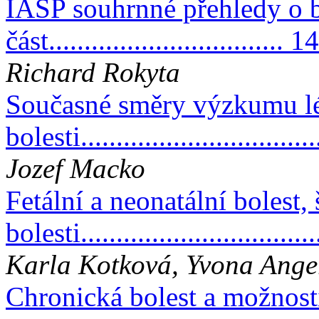
IASP souhrnné přehledy o b
část................................. 1
Richard Rokyta
Současné směry výzkumu l
bolesti...............................
Jozef Macko
Fetální a neonatální bolest,
bolesti................................
Karla Kotková, Yvona Ange
Chronická bolest a možnosti