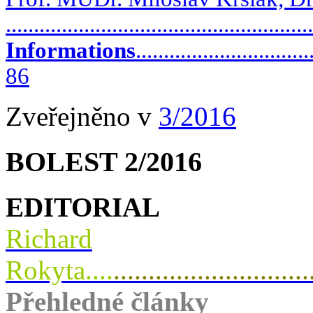
....................................................
Informations
...............................
86
Zveřejněno v
3/2016
BOLEST 2/2016
EDITORIAL
Richard
Rokyta....
............................
Přehledné články