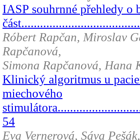
IASP souhrnné přehledy o b
část.....................................
Róbert Rapčan, Miroslav Ga
Rapčanová,
Simona Rapčanová, Hana K
Klinický algoritmus u pacie
miechového
stimulátora..............................
54
Eva Vernerová, Sáva Pešák,