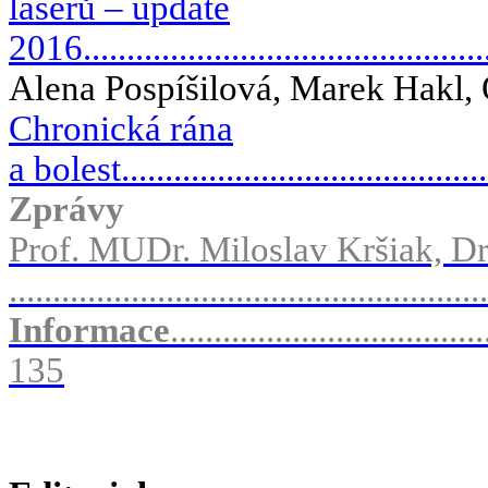
laserů – update
2016...............................................
Alena Pospíšilová, Marek Hakl,
Chronická rána
a bolest...........................................
Zprávy
Prof. MUDr. Miloslav Kršiak, 
....................................................
Informace
....................................
135