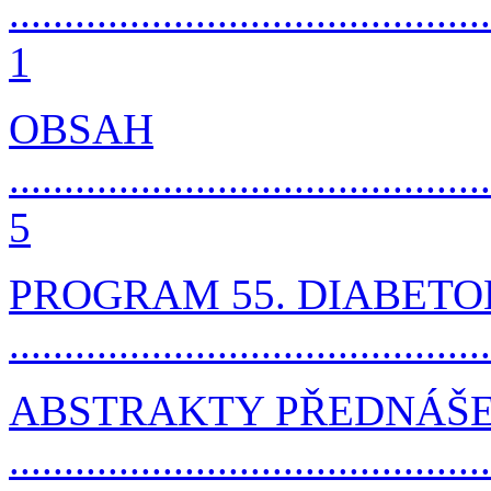
............................................
1
OBSAH
............................................
5
PROGRAM 55. DIABET
...........................................
ABSTRAKTY PŘEDNÁŠ
..........................................