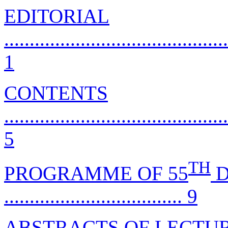
EDITORIAL
............................................
1
CONTENTS
............................................
5
TH
PROGRAMME OF 55
D
................................... 9
ABSTRACTS OF LECTU