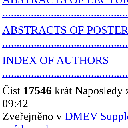
..........................................
ABSTRACTS OF POSTE
..........................................
INDEX OF AUTHORS
..........................................
Číst
17546
krát
Naposledy z
09:42
Zveřejněno v
DMEV Suppl