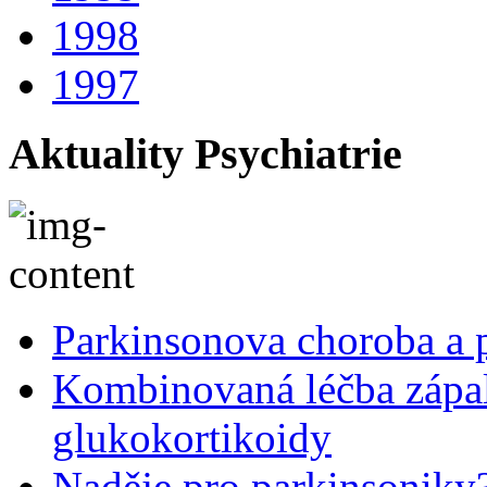
1998
1997
Aktuality Psychiatrie
Parkinsonova choroba a p
Kombinovaná léčba zápal
glukokortikoidy
Naděje pro parkinsoniky