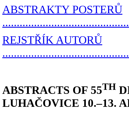
ABSTRAKTY POSTERŮ
..........................................
REJSTŘÍK AUTORŮ
..........................................
TH
ABSTRACTS OF 55
D
LUHAČOVICE 10.–13. A