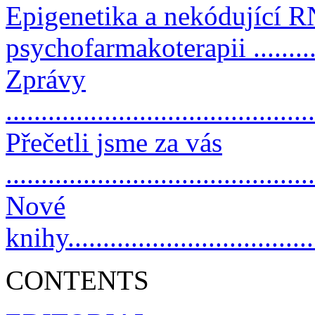
Epigenetika a nekódující R
psychofarmakoterapii ..........
Zprávy
..........................................
Přečetli jsme za vás
..........................................
Nové
knihy....................................
CONTENTS