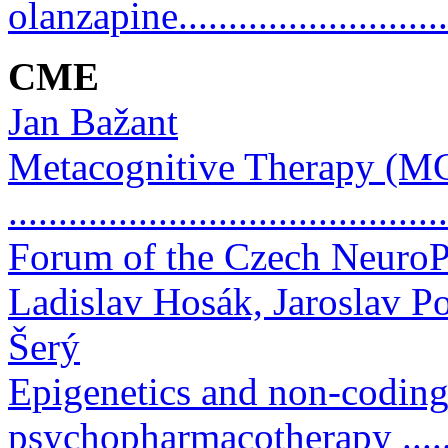
olanzapine..........................
CME
Jan Bažant
Metacognitive Therapy (M
..........................................
Forum of the Czech NeuroP
Ladislav Hosák, Jaroslav P
Šerý
Epigenetics and non-coding 
psychopharmacotherapy ....