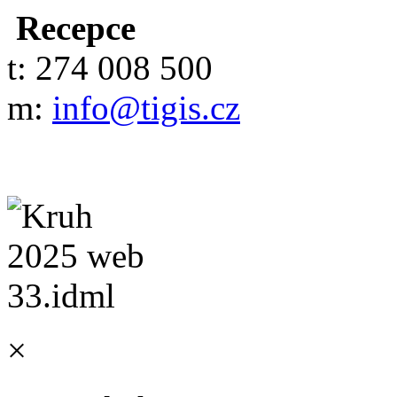
Recepce
t: 274 008 500
m:
info@tigis.cz
×