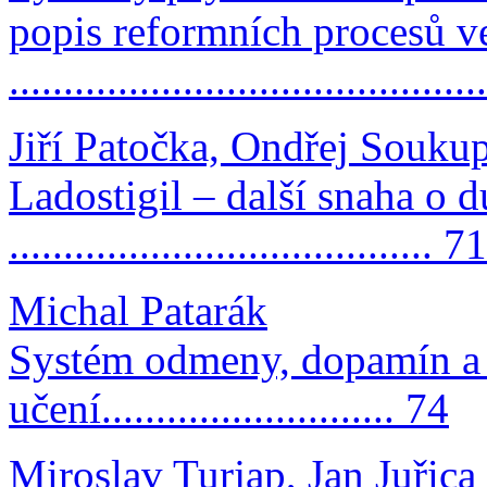
popis reformních procesů 
..........................................
Jiří Patočka, Ondřej Souku
Ladostigil – další snaha o 
....................................... 71
Michal Patarák
Systém odmeny, dopamín a 
učení........................... 74
Miroslav Turjap, Jan Juřica