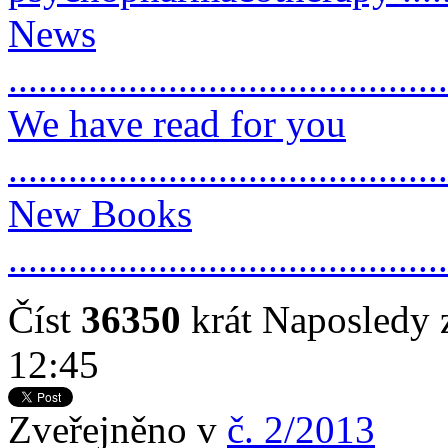
News
..........................................
We have read for you
..........................................
New Books
..........................................
Číst
36350
krát
Naposledy 
12:45
Zveřejněno v
č. 2/2013