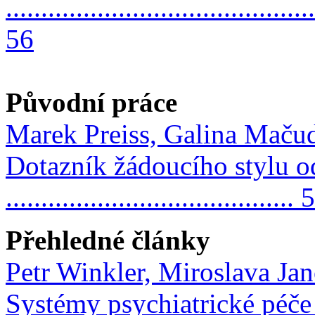
............................................
56
Původní práce
Marek Preiss, Galina Maču
Dotazník žádoucího stylu 
......................................... 
Přehledné články
Petr Winkler, Miroslava Ja
Systémy psychiatrické péče