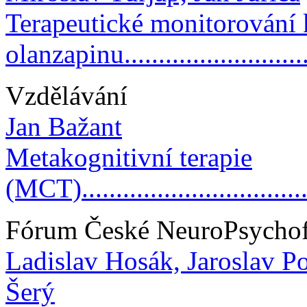
Terapeutické monitorování 
olanzapinu...........................
Vzdělávání
Jan Bažant
Metakognitivní terapie
(MCT)..................................
Fórum České NeuroPsychof
Ladislav Hosák, Jaroslav P
Šerý