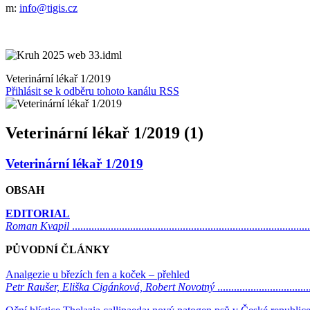
m:
info@tigis.cz
Veterinární lékař 1/2019
Přihlásit se k odběru tohoto kanálu RSS
Veterinární lékař 1/2019 (1)
Veterinární lékař 1/2019
OBSAH
EDITORIAL
Roman Kvapil
.....................................................................................
PŮVODNÍ ČLÁNKY
Analgezie u březích fen a koček – přehled
Petr Raušer, Eliška Cigánková, Robert Novotný
.................................