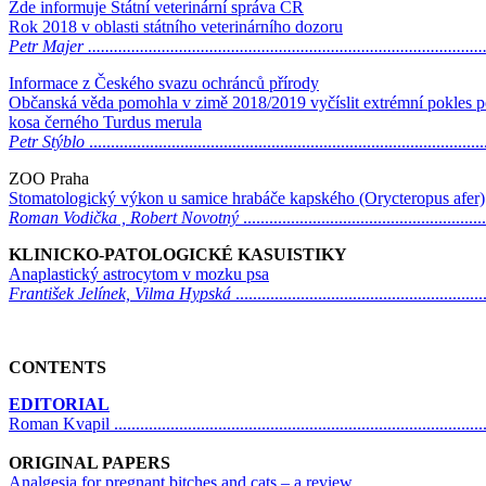
Zde informuje Státní veterinární správa ČR
Rok 2018 v oblasti státního veterinárního dozoru
Petr Majer ............................................................................................
Informace z Českého svazu ochránců přírody
Občanská věda pomohla v zimě 2018/2019 vyčíslit extrémní pokles p
kosa černého Turdus merula
Petr Stýblo
..........................................................................................
ZOO Praha
Stomatologický výkon u samice hrabáče kapského (Orycteropus afer)
Roman Vodička , Robert Novotný
......................................................
KLINICKO-PATOLOGICKÉ KASUISTIKY
Anaplastický astrocytom v mozku psa
František Jelínek, Vilma Hypská
........................................................
CONTENTS
EDITORIAL
Roman Kvapil ......................................................................................
ORIGINAL PAPERS
Analgesia for pregnant bitches and cats – a review