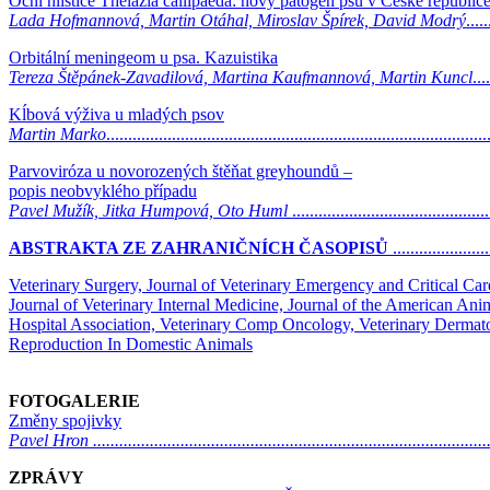
Oční hlístice Thelazia callipaeda: nový patogen psů v České republic
Lada Hofmannová, Martin Otáhal, Miroslav Špírek, David Modrý
.....
Orbitální meningeom u psa. Kazuistika
Tereza Štěpánek-Zavadilová, Martina Kaufmannová, Martin Kuncl
...
Kĺbová výživa u mladých psov
Martin Marko
......................................................................................
Parvoviróza u novorozených štěňat greyhoundů –
popis neobvyklého případu
Pavel Mužík, Jitka Humpová, Oto Huml
............................................
ABSTRAKTA ZE ZAHRANIČNÍCH ČASOPISŮ
......................
Veterinary Surgery, Journal of Veterinary Emergency and Critical Car
Journal of Veterinary Internal Medicine, Journal of the American Ani
Hospital Association, Veterinary Comp Oncology, Veterinary Dermat
Reproduction In Domestic Animals
FOTOGALERIE
Změny spojivky
Pavel Hron ...........................................................................................
ZPRÁVY