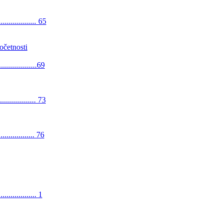
..................
65
očetnosti
....................69
.................... 73
................... 76
.................. 1