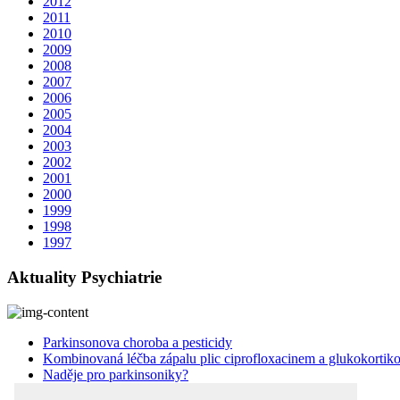
2012
2011
2010
2009
2008
2007
2006
2005
2004
2003
2002
2001
2000
1999
1998
1997
Aktuality Psychiatrie
Parkinsonova choroba a pesticidy
Kombinovaná léčba zápalu plic ciprofloxacinem a glukokortik
Naděje pro parkinsoniky?
Pokyny autorům Psychiatrie