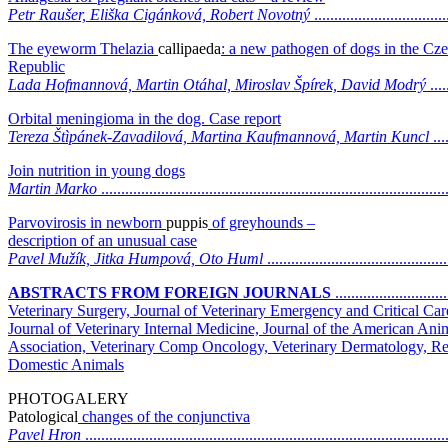
Petr Raušer, Eliška Cigánková, Robert Novotný
.................................
The eyeworm Thelazia
callipaeda
: a new pathogen of dogs in the Cz
Republic
Lada Hofmannová, Martin Otáhal, Miroslav Špírek, David Modrý
....
Orbital meningioma in the dog. Case report
Tereza Štìpánek-Zavadilová, Martina Kaufmannová, Martin Kuncl
....
Join nutrition in young dogs
Martin Marko
.....................................................................................
Parvovirosis in newborn
puppis
of greyhounds –
description of an unusual case
Pavel Mužík, Jitka Humpová, Oto Huml
............................................
ABSTRACTS FROM FOREIGN JOURNALS
...........................
Veterinary Surgery, Journal of Veterinary Emergency and Critical Car
Journal of Veterinary Internal Medicine, Journal of the American Ani
Association, Veterinary Comp Oncology, Veterinary Dermatology, Re
Domestic Animals
PHOTOGALERY
Patological
changes of the conjunctiva
Pavel Hron
.........................................................................................