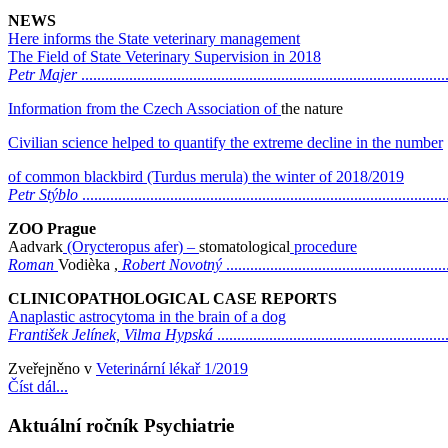
NEWS
Here informs the State veterinary management
The Field of State Veterinary Supervision in 2018
Petr Majer
..........................................................................................
Information from the Czech Association of
the nature
Civilian science helped to quantify the extreme decline in the number
of common blackbird (Turdus merula) the winter of 2018/2019
Petr Stýblo
..........................................................................................
ZOO Prague
Aadvark
(Orycteropus afer) –
stomatological
procedure
Roman
Vodièka ,
Robert Novotný
......................................................
CLINICOPATHOLOGICAL CASE REPORTS
Anaplastic astrocytoma in the brain of a dog
František Jelínek, Vilma Hypská
........................................................
Zveřejněno v
Veterinární lékař 1/2019
Číst dál...
Aktuální ročník Psychiatrie