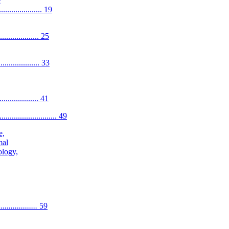
e
..................... 19
.................... 25
..................... 33
.................... 41
............................ 49
e,
mal
ology,
..................
59