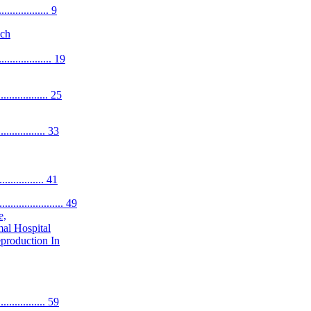
.................. 9
ech
................... 19
................. 25
.................. 33
................. 41
........................ 49
e,
mal Hospital
production In
.................. 59