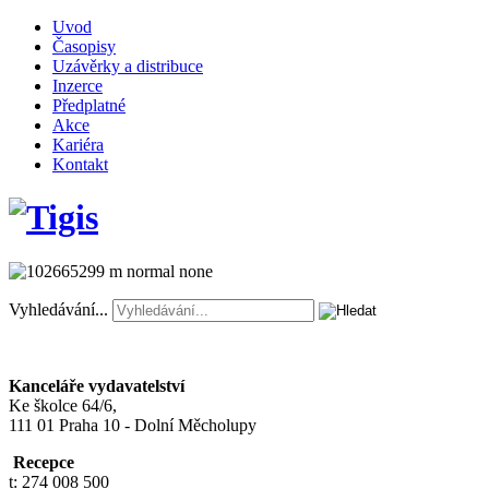
Uvod
Časopisy
Uzávěrky a distribuce
Inzerce
Předplatné
Akce
Kariéra
Kontakt
Vyhledávání...
Kanceláře vydavatelství
Ke školce 64/6,
111 01 Praha 10 - Dolní Měcholupy
Recepce
t: 274 008 500