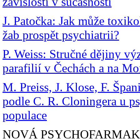
závislosti v súčasnosti
J. Patočka: Jak může toxi
žab prospět psychiatrii?
P. Weiss: Stručné dějiny v
parafilií v Čechách a na Mo
M. Preiss, J. Klose, F. Špa
podle C. R. Cloningera u ps
populace
NOVÁ PSYCHOFARMA