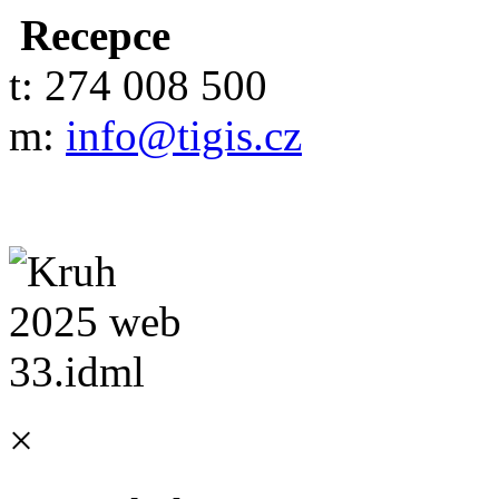
Recepce
t: 274 008 500
m:
info@tigis.cz
×