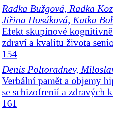
Radka Bužgová, Radka Kozá
Jiřina Hosáková, Katka Bo
Efekt skupinové kognitivně-
zdraví a kvalitu života seniorů:
154
Denis Poltoradnev, Milosl
Verbální pamět a objemy h
se schizofrenií a zdravých kon
161