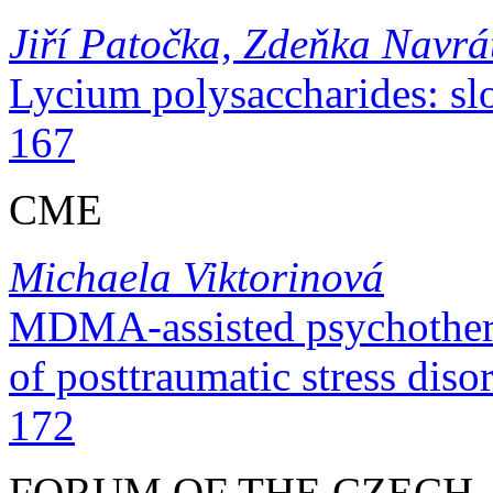
Jiří Patočka, Zdeňka Navrá
Lycium polysaccharides: slow d
167
CME
Michaela Viktorinová
MDMA-assisted psychothera
of posttraumatic stress disorder ...
172
FORUM OF THE CZECH