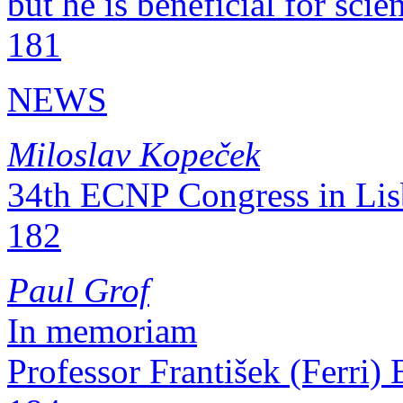
but he is beneficial for science“ ..
181
NEWS
Miloslav Kopeček
34th ECNP Congress in Lisbo
182
Paul Grof
In memoriam
Professor František (Ferri) En