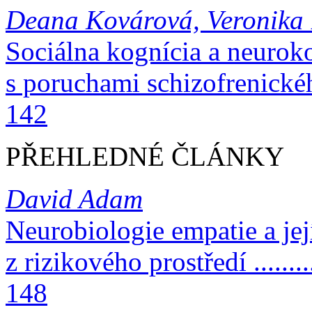
Deana Kovárová, Veronika
Sociálna kognícia a neurok
s poruchami schizofrenického spe
142
PŘEHLEDNÉ ČLÁNKY
David Adam
Neurobiologie empatie a jej
z rizikového prostředí ...............
148