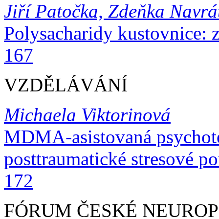
Jiří Patočka, Zdeňka Navrá
Polysacharidy kustovnice: zpom
167
VZDĚLÁVÁNÍ
Michaela Viktorinová
MDMA-asistovaná psychote
posttraumatické stresové poruchy .
172
FÓRUM ČESKÉ NEURO