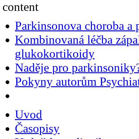
Parkinsonova choroba a p
Kombinovaná léčba zápal
glukokortikoidy
Naděje pro parkinsoniky
Pokyny autorům Psychiat
Uvod
Časopisy