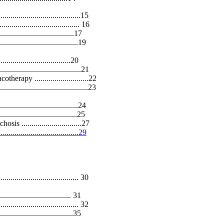
.................................15
................................ 16
..................................17
.................................19
................................20
...............................21
apy ...........................22
.................................23
...................................24
...............................25
..............................27
...................................29
................................. 30
................................. 31
.............................. 32
..................................35