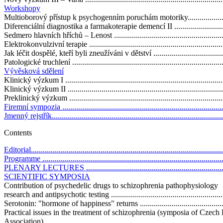
Workshopy
Multioborový přístup k psychogenním poruchám motoriky...........................
Diferenciální diagnostika a farmakoterapie demencí II ...............................
Sedmero hlavních hříchů – Lenost ...........................................................
Elektrokonvulzivní terapie .....................................................................
Jak léčit dospělé, kteří byli zneužíváni v dětství ........................................
Patologické truchlení .............................................................................
Vývěsková sdělení
Klinický výzkum I .................................................................................
Klinický výzkum II ................................................................................
Preklinický výzkum ...............................................................................
Firemní sympozia ..................................................................................
Jmenný rejstřík......................................................................................
Contents
Editorial................................................................................................
Programme ............................................................................................
PLENARY LECTURES ..........................................................................
SCIENTIFIC SYMPOSIA
Contribution of psychedelic drugs to schizophrenia pathophysiology
research and antipsychotic testing ...........................................................
Serotonin: "hormone of happiness" returns ...............................................
Practical issues in the treatment of schizophrenia (symposia of Czech
Association) .........................................................................................