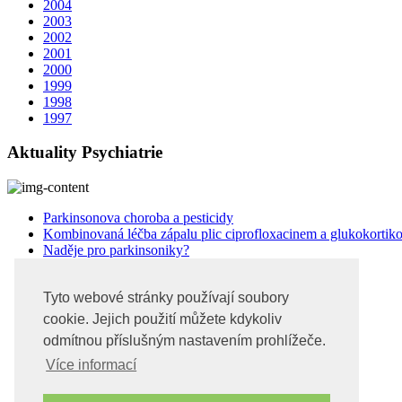
2004
2003
2002
2001
2000
1999
1998
1997
Aktuality Psychiatrie
Parkinsonova choroba a pesticidy
Kombinovaná léčba zápalu plic ciprofloxacinem a glukokortik
Naděje pro parkinsoniky?
Pokyny autorům Psychiatrie
Tyto webové stránky používají soubory
Uvod
cookie. Jejich použití můžete kdykoliv
Časopisy
odmítnou příslušným nastavením prohlížeče.
Uzávěrky a distribuce
Inzerce
Více informací
Předplatné
Akce