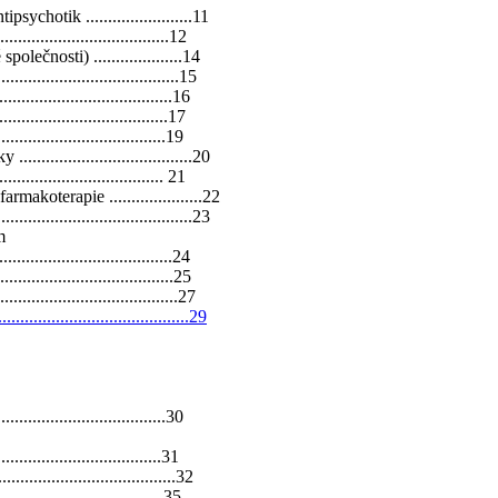
hotik ........................11
.................................12
čnosti) ....................14
.................................15
.................................16
..................................17
................................19
................................20
............................... 21
koterapie .....................22
................................23
m
..................................24
.................................25
.............................27
....................................29
................................30
.................................31
..............................32
..................................35