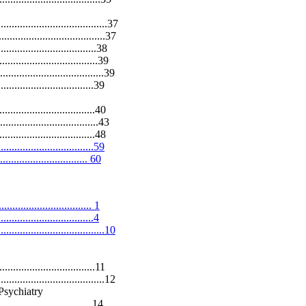
..............................37
................................37
...............................38
..................................39
.................................39
.................................39
.................................40
..................................43
.................................48
.................................59
................................ 60
.................................. 1
.................................4
.................................10
................................11
.................................12
 Psychiatry
..................................14