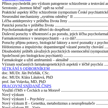
Přínos psychedelik pro výzkum patogeneze schizofrenie a testování antipsyc
Serotonin: „hormon štěstí" opět na scéně ..................................................
Praktické aspekty léčby schizofrenie (sympozium České psychiatrické spole
Neuronální mechanizmy „systému odměny" II ...........................................
Léčba antidepresivy v průběhu života ženy ...............................................
Panická porucha v průběhu života ...........................................................
Psychofarmakologie od dětství do dospělosti ............................................
Duševní poruchy v těhotenství a po porodu, jejich léčba psychofarmaky .......
Farmakorezistence v neuropsychiatrii – a co dál?.......................................
Poruchy přijmu potravy, biologické faktory a nové poznatky z psychofarma
Hédonizmus a impulzivita: dopaminergně vázané poruchy chování ...............
Dlouhodobý průběh závažných psychických onemocnění (sympoziu
Společnosti pro biologickou psychiatrii) ...................................................
Farmakologie a užití amfetaminů – aktuálně ..............................................
Význam současných farmakogenetických aspektů v léčbě psychóz ...............
SETKÁNÍ S ODBORNÍKEM ..................................................................
doc. MUDr. Ján Pečeňák, CSc.
doc. MUDr. Klára Látalová, PhD
prof. Jan Volavka, MD, PhD
PRACOVNÍ SNÍDANĚ ČNPS
Využití rTMS v Čechách a na Moravě ......................................................
Nový výzkum
Nový výzkum I – Psychózy ....................................................................
Nový výzkum II – Genetika, metabolizmus a neuropřenašeče ......................
Nový výzkum III – Varia ........................................................................