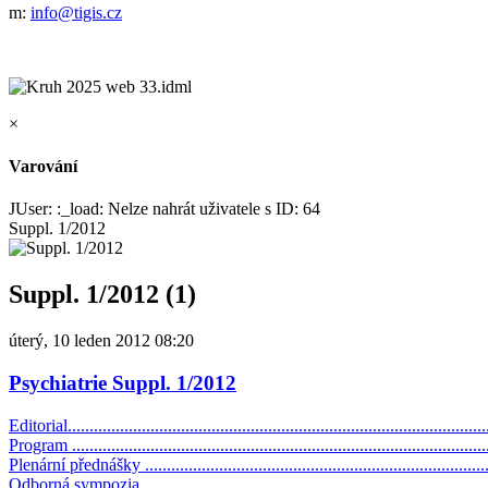
m:
info@tigis.cz
×
Varování
JUser: :_load: Nelze nahrát uživatele s ID: 64
Suppl. 1/2012
Suppl. 1/2012 (1)
úterý, 10 leden 2012 08:20
Psychiatrie Suppl. 1/2012
Editorial................................................................................................
Program ................................................................................................
Plenární přednášky ................................................................................
Odborná sympozia