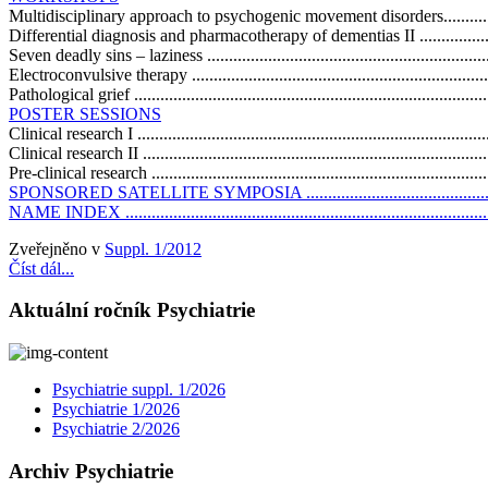
Multidisciplinary approach to psychogenic movement disorders....................
Differential diagnosis and pharmacotherapy of dementias II ........................
Seven deadly sins – laziness ...................................................................
Electroconvulsive therapy ......................................................................
Pathological grief ..................................................................................
POSTER SESSIONS
Clinical research I .................................................................................
Clinical research II ................................................................................
Pre-clinical research ..............................................................................
SPONSORED SATELLITE SYMPOSIA ....................................................
NAME INDEX ......................................................................................
Zveřejněno v
Suppl. 1/2012
Číst dál...
Aktuální ročník Psychiatrie
Psychiatrie suppl. 1/2026
Psychiatrie 1/2026
Psychiatrie 2/2026
Archiv Psychiatrie