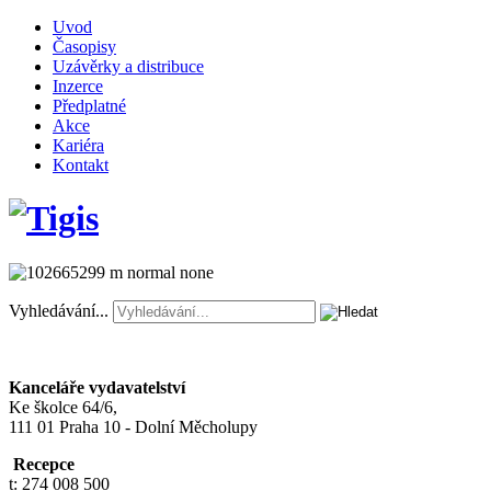
Uvod
Časopisy
Uzávěrky a distribuce
Inzerce
Předplatné
Akce
Kariéra
Kontakt
Vyhledávání...
Kanceláře vydavatelství
Ke školce 64/6,
111 01 Praha 10 - Dolní Měcholupy
Recepce
t: 274 008 500