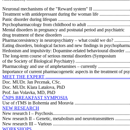
Neuronal mechanisms of the "Reward system" II .......................................
Treatment with antidepressant during the woman life ..................................
Panic disorder during lifespan .................................................................
Psychopharmacology from childhood to adult ...........................................
Mental disorders in pregnancy and postnatal period and psychiatric
drug treatment of these disorders .............................................................
Pharmacoresistency in neuropsychiatry – what could we do? .......................
Eating disorders, biological factors and new findings in psychopharmacother
Hedonism and impulsivity: Dopamine-related behavioural disorder ...............
The long-term course of serious mental disorders (Symposium
of the Society of Biological Psychiatry) ...................................................
Pharmacology and use of amphetamines – currently ...................................
Importance of current pharmacogenetic aspects in the treatment of psychosis 
MEET THE EXPERT .............................................................................
Doc. MUDr. Jan Pecenak, CSc.
Doc. MUDr. Klara Latalova, PhD
Prof. Jan Volavka, MD, PhD
ČNPS BREAKFAST SYMPOSIA
Use of rTMS in Bohemia and Moravia ......................................................
NEW RESEARCH
New research I – Psychosis.....................................................................
New research II – Genetic, metabolism and neurotransmitters ......................
New research III – Various .....................................................................
WORKSHOPS