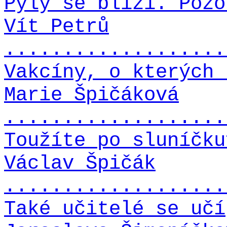
Pyly se blíží. Pozo
Vít Petrů
...................
Vakcíny, o kterých 
Marie Špičáková
...................
Toužíte po sluníčku
Václav Špičák
...................
Také učitelé se učí