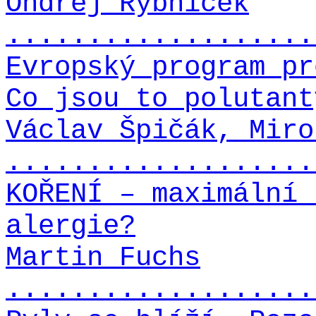
Ondřej Rybníček
...................
Evropský program pr
Co jsou to polutant
Václav Špičák, Miro
...................
KOŘENÍ – maximální 
alergie?
Martin Fuchs
...................