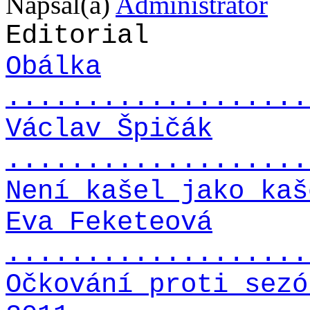
Napsal(a)
Administrator
Editorial
Obálka
...................
Václav Špičák
...................
Není kašel jako kaš
Eva Feketeová
...................
Očkování proti sezó