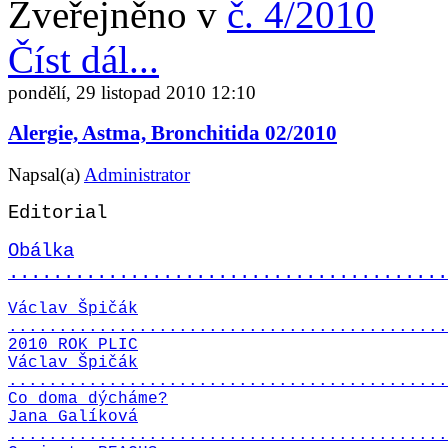
Zveřejněno v
č. 4/2010
Číst dál...
pondělí, 29 listopad 2010 12:10
Alergie, Astma, Bronchitida 02/2010
Napsal(a)
Administrator
Editorial
Obálka
........................................
Václav Špičák
............................................
2010 ROK PLIC
Václav Špičák
............................................
Co doma dýcháme?
Jana Galíková
............................................