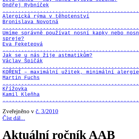
Ondřej Rybníček
............................................
Alergická rýma v těhotenství
Bronislava Novotná
............................................
Umíme správně používat nosní kapky nebo nosn
spreje?
Eva Feketeová
............................................
Jak se u nás žije astmatikům?
Václav Špičák
............................................
KOŘENÍ – maximální užitek, minimální alergie
Martin Fuchs
............................................
Křížovka
Kamil Kleňha
............................................
Zveřejněno v
č. 3/2010
Číst dál...
Aktuální ročník AAB