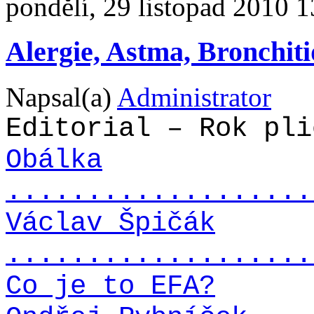
pondělí, 29 listopad 2010 1
Alergie, Astma, Bronchit
Napsal(a)
Administrator
Editorial – Rok pli
Obálka
...................
Václav Špičák
...................
Co je to EFA?