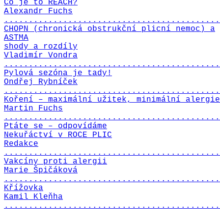
Co je to REACH?
Alexandr Fuchs
............................................
CHOPN (chronická obstrukční plicní nemoc) a
ASTMA
shody a rozdíly
Vladimír Vondra
............................................
Pylová sezóna je tady!
Ondřej Rybníček
............................................
Koření – maximální užitek, minimální alergie
Martin Fuchs
............................................
Ptáte se – odpovídáme
Nekuřáctví v ROCE PLIC
Redakce
............................................
Vakcíny proti alergii
Marie Špičáková
............................................
Křížovka
Kamil Kleňha
............................................