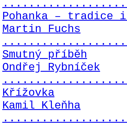
...................
Pohanka – tradice i
Martin Fuchs
...................
Smutný příběh
Ondřej Rybníček
...................
Křížovka
Kamil Kleňha
...................