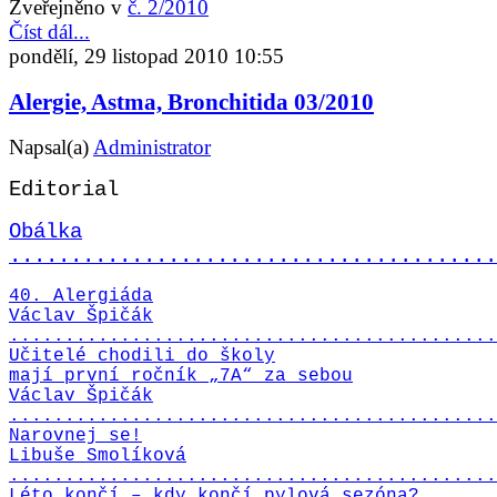
Zveřejněno v
č. 2/2010
Číst dál...
pondělí, 29 listopad 2010 10:55
Alergie, Astma, Bronchitida 03/2010
Napsal(a)
Administrator
Editorial
Obálka
........................................
40. Alergiáda
Václav Špičák
............................................
Učitelé chodili do školy
mají první ročník „7A“ za sebou
Václav Špičák
............................................
Narovnej se!
Libuše Smolíková
............................................
Léto končí – kdy končí pylová sezóna?