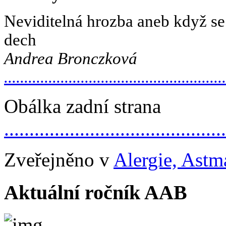
Neviditelná
hrozba
aneb
když
se
dech
Andrea
Bronczková
.......................................................
Obálka zadní strana
............................................
Zveřejněno v
Alergie, Astm
Aktuální ročník AAB