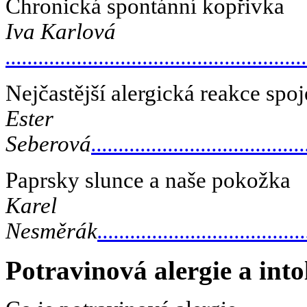
Chronická spontánní kopřivka
Iva Karlová
.......................................................
Nejčastější alergická reakce sp
Ester
Seberová
.......................................
Paprsky slunce a naše pokožka
Karel
Nesměrák
......................................
Potravinová alergie a into