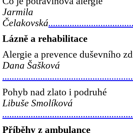
Co je potravinová alergie
Jarmila
Čelakovská
...................................
Lázně a rehabilitace
Alergie a prevence duševního zd
Dana Šašková
......................................................
Pohyb nad zlato i podruhé
Libuše Smolíková
.......................................................
Příběhy z ambulance