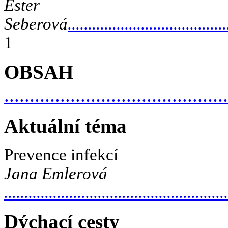
Ester
Seberová
.......................................
1
OBSAH
............................................
Aktuální téma
Prevence infekcí
Jana Emlerová
.......................................................
Dýchací cesty