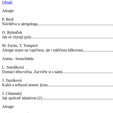
Obsah
Alergie
P. Brož
Návštěva u alergologa.............................................................................
O. Rybníček
Jak se chytají pyly...................................................................................
M. Fuchs, T. Tompich
Alergie nejen na vaječnou, ale i mléčnou bílkovinu......................................
Astma - bronchitida
L. Smolíková
Domácí tělocvična. Zacvičte si s námi.......................................................
J. Turzíková
Kašel a refluxní nemoc jícnu....................................................................
J. Chlumský
Jak správně inhalovat (2).........................................................................
Alergie