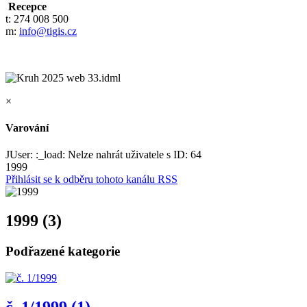
Recepce
t: 274 008 500
m:
info@tigis.cz
×
Varování
JUser: :_load: Nelze nahrát uživatele s ID: 64
1999
Přihlásit se k odběru tohoto kanálu RSS
1999 (3)
Podřazené kategorie
č. 1/1999 (1)