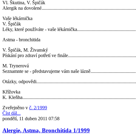
Vl. Škutina, V. Špičák
Alergik na dovolené................................................................................
Vaše lékárnička
V. Špičák
Léky, které používáte - vaše lékárnička.....................................................
Astma - bronchitida
V. Špičák, M. Živanský
Pískání pro zdraví potřetí ve finále...........................................................
M. Trynerová
Seznamnte se - představujeme vám naše lázně............................................
Otázky, odpovědi...................................................................................
Křížovka
K. Kleňha..............................................................................................
Zveřejněno v
č. 2/1999
Číst dál...
pondělí, 11 duben 2011 07:58
Alergie, Astma, Bronchitida 1/1999