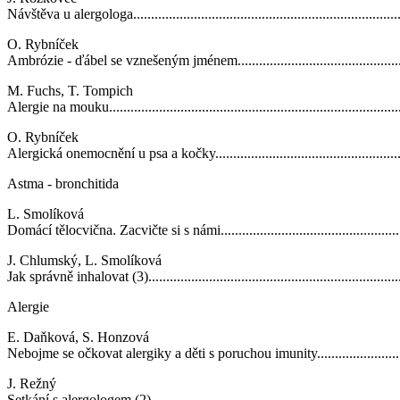
Návštěva u alergologa.............................................................................
O. Rybníček
Ambrózie - ďábel se vznešeným jménem....................................................
M. Fuchs, T. Tompich
Alergie na mouku....................................................................................
O. Rybníček
Alergická onemocnění u psa a kočky.........................................................
Astma - bronchitida
L. Smolíková
Domácí tělocvična. Zacvičte si s námi.......................................................
J. Chlumský, L. Smolíková
Jak správně inhalovat (3).........................................................................
Alergie
E. Daňková, S. Honzová
Nebojme se očkovat alergiky a děti s poruchou imunity................................
J. Režný
Setkání s alergologem (2)........................................................................