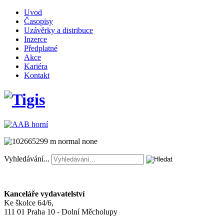
Uvod
Časopisy
Uzávěrky a distribuce
Inzerce
Předplatné
Akce
Kariéra
Kontakt
Vyhledávání...
Kanceláře vydavatelství
Ke školce 64/6,
111 01 Praha 10 - Dolní Měcholupy