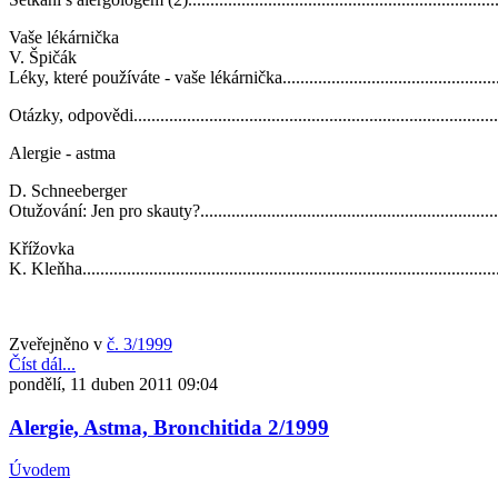
Vaše lékárnička
V. Špičák
Léky, které používáte - vaše lékárnička.....................................................
Otázky, odpovědi...................................................................................
Alergie - astma
D. Schneeberger
Otužování: Jen pro skauty?......................................................................
Křížovka
K. Kleňha..............................................................................................
Zveřejněno v
č. 3/1999
Číst dál...
pondělí, 11 duben 2011 09:04
Alergie, Astma, Bronchitida 2/1999
Úvodem