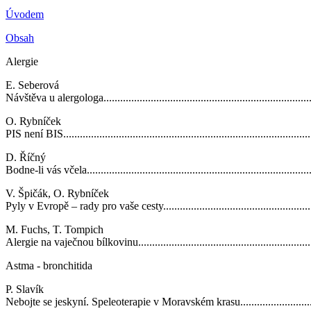
Úvodem
Obsah
Alergie
E. Seberová
Návštěva u alergologa.............................................................................
O. Rybníček
PIS není BIS..........................................................................................
D. Říčný
Bodne-li vás včela..................................................................................
V. Špičák, O. Rybníček
Pyly v Evropě – rady pro vaše cesty.........................................................
M. Fuchs, T. Tompich
Alergie na vaječnou bílkovinu..................................................................
Astma - bronchitida
P. Slavík
Nebojte se jeskyní. Speleoterapie v Moravském krasu..................................