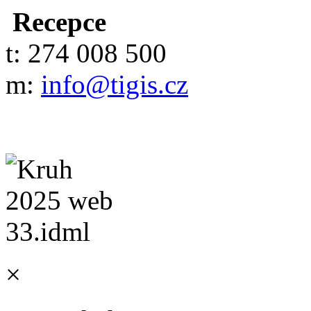
Recepce
t: 274 008 500
m:
info@tigis.cz
×