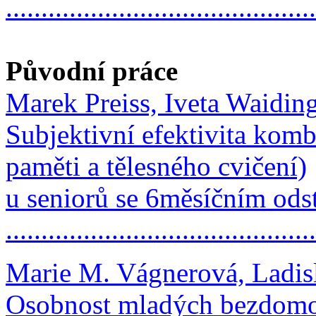
...........................................
Původní práce
Marek Preiss, Iveta Waidin
Subjektivní efektivita kom
paměti a tělesného cvičení)
u seniorů se 6měsíčním od
...........................................
Marie M. Vágnerová, Ladis
Osobnost mladých bezdom