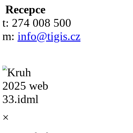
Recepce
t: 274 008 500
m:
info@tigis.cz
×