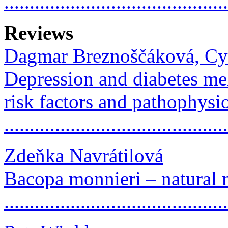
...........................................
Reviews
Dagmar Breznoščáková, Cyr
Depression and diabetes me
risk factors and pathophys
..........................................
Zdeňka Navrátilová
Bacopa monnieri – natural
..........................................