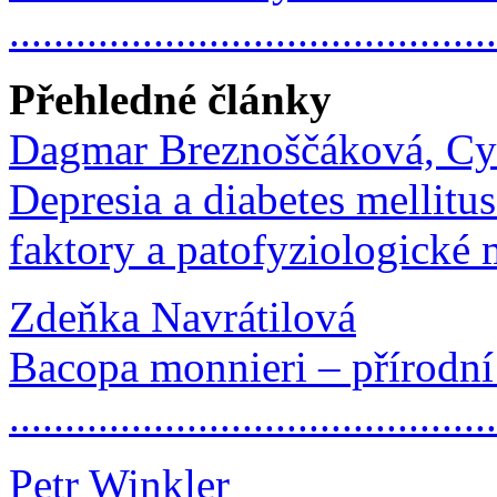
...........................................
Přehledné články
Dagmar Breznoščáková, Cyr
Depresia a diabetes mellitu
faktory a patofyziologické 
Zdeňka Navrátilová
Bacopa monnieri – přírodní
..........................................
Petr Winkler