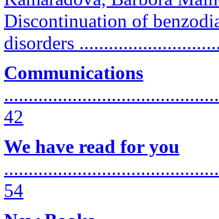
Discontinuation of benzodia
disorders .............................
Communications
............................................
42
We have read for you
...........................................
54