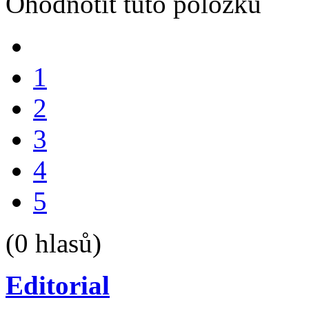
Ohodnotit tuto položku
1
2
3
4
5
(0 hlasů)
Editorial