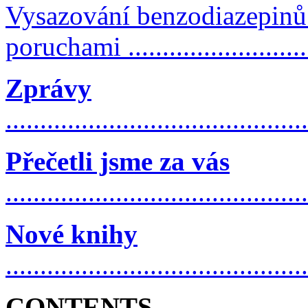
Vysazování benzodiazepinů
poruchami ............................
Zprávy
...........................................
Přečetli jsme za vás
...........................................
Nové knihy
...........................................
CONTENTS