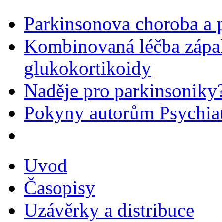
Parkinsonova choroba a p
Kombinovaná léčba zápal
glukokortikoidy
Naděje pro parkinsoniky
Pokyny autorům Psychiat
Uvod
Časopisy
Uzávěrky a distribuce