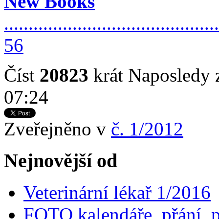
New Books
............................................
56
Číst
20823
krát
Naposledy 
07:24
Zveřejněno v
č. 1/2012
Nejnovější od
Veterinární lékař 1/2016
FOTO kalendáře, přání, 