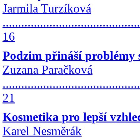
Jarmila Turzíková
............................................
16
Podzim přináší problémy 
Zuzana Paračková
............................................
21
Kosmetika pro lepší vzhle
Karel Nesměrák