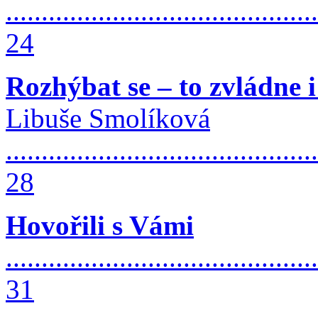
............................................
24
Rozhýbat se – to zvládne i
Libuše Smolíková
............................................
28
Hovořili s Vámi
............................................
31