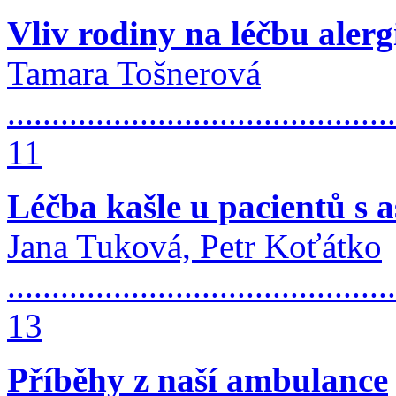
Vliv rodiny na léčbu aler
Tamara Tošnerová
............................................
11
Léčba kašle u pacientů s 
Jana Tuková, Petr Koťátko
............................................
13
Příběhy z naší ambulance