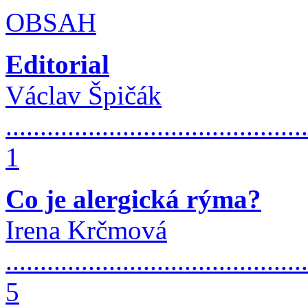
OBSAH
Editorial
Václav Špičák
............................................
1
Co je alergická rýma?
Irena Krčmová
............................................
5