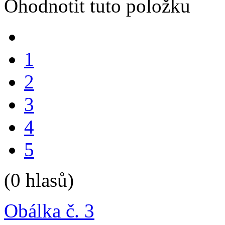
Ohodnotit tuto položku
1
2
3
4
5
(0 hlasů)
Obálka č. 3