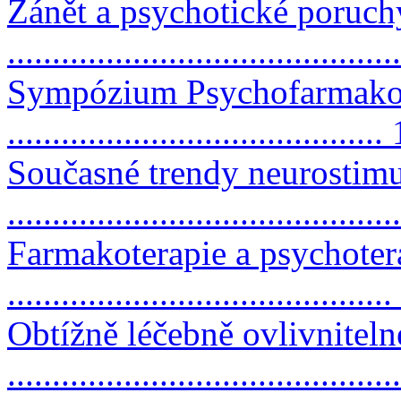
Zánět a psychotické poruchy
..........................................
Sympózium Psychofarmakol
..........................................
Současné trendy neurostimu
..........................................
Farmakoterapie a psychotera
..........................................
Obtížně léčebně ovlivniteln
..........................................