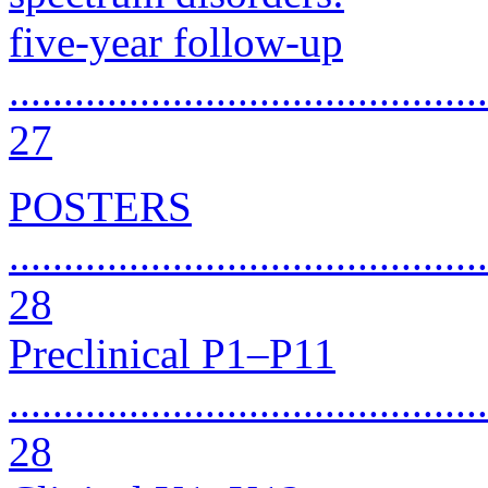
five-year follow-up
............................................
27
POSTERS
............................................
28
Preclinical P1–P11
............................................
28