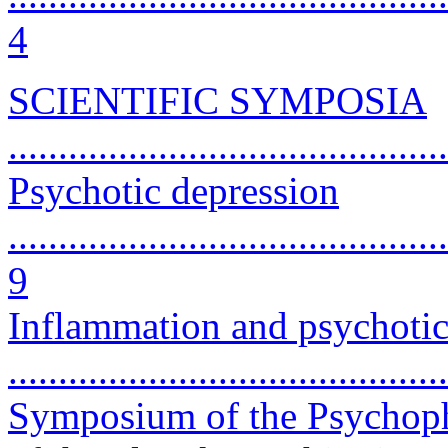
4
SCIENTIFIC SYMPOSIA
...........................................
Psychotic depression
............................................
9
Inflammation and psychotic 
..........................................
Symposium of the Psychoph