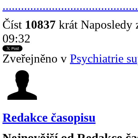
...........................................
Číst
10837
krát
Naposledy 
09:32
Zveřejněno v
Psychiatrie s
Redakce časopisu
Nejnovější od Redakce ča