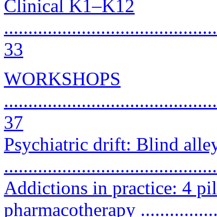
Clinical K1–K12
............................................
33
WORKSHOPS
............................................
37
Psychiatric drift: Blind alley
..........................................
Addictions in practice: 4 pil
pharmacotherapy ...................