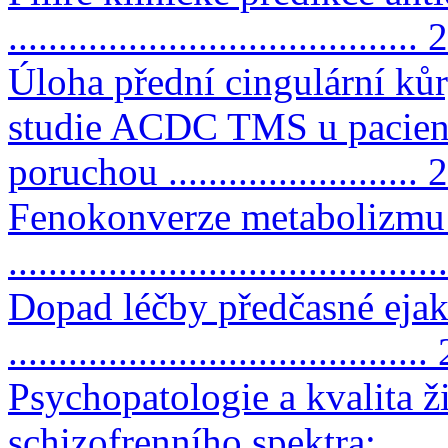
......................................... 
Úloha přední cingulární kůr
studie ACDC TMS u pacien
poruchou ......................... 
Fenokonverze metabolizmu
..........................................
Dopad léčby předčasné ejak
..........................................
Psychopatologie a kvalita 
schizofrenního spektra: