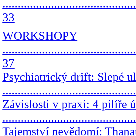
............................................
33
WORKSHOPY
............................................
37
Psychiatrický drift: Slepé u
..........................................
Závislosti v praxi: 4 pilíře
..........................................
Tajemství nevědomí: Thanat