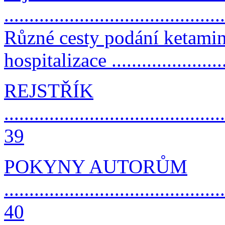
..........................................
Různé cesty podání ketami
hospitalizace ......................
REJSTŘÍK
............................................
39
POKYNY AUTORŮM
............................................
40