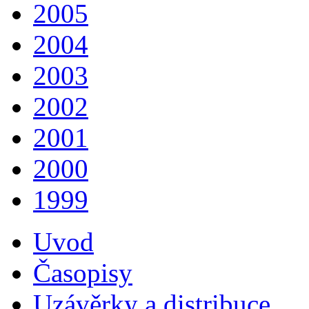
2005
2004
2003
2002
2001
2000
1999
Uvod
Časopisy
Uzávěrky a distribuce