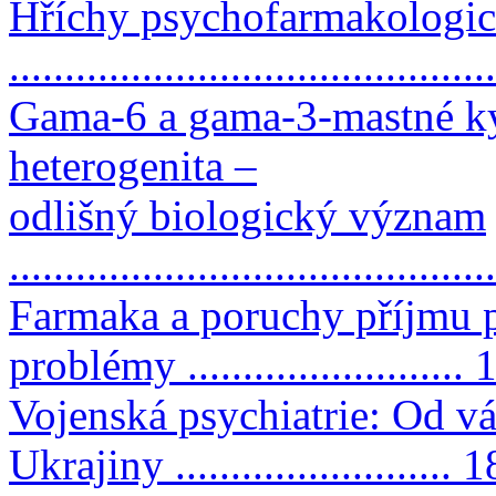
Hříchy psychofarmakologic
..........................................
Gama-6 a gama-3-mastné ky
heterogenita –
odlišný biologický význam
...........................................
Farmaka a poruchy příjmu p
problémy ......................... 
Vojenská psychiatrie: Od vá
Ukrajiny ......................... 1