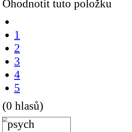
Ohodnotit tuto položku
1
2
3
4
5
(0 hlasů)