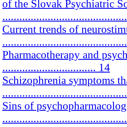
of the Slovak Psychiatric S
...........................................
Current trends of neurostimu
..........................................
Pharmacotherapy and psycho
................................. 14
Schizophrenia symptoms that 
..........................................
Sins of psychopharmacologi
..........................................