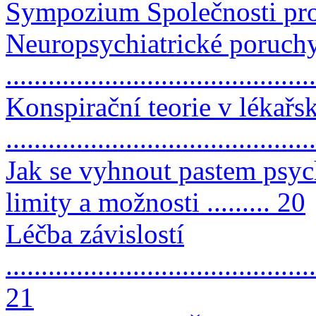
Sympozium Společnosti pro 
Neuropsychiatrické poruchy 
..........................................
Konspirační teorie v lékařs
..........................................
Jak se vyhnout pastem psyc
limity a možnosti ......... 20
Léčba závislostí
............................................
21