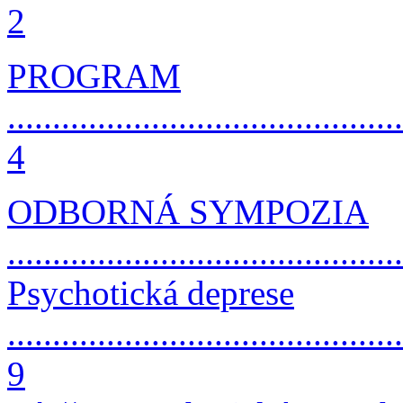
2
PROGRAM
............................................
4
ODBORNÁ SYMPOZIA
...........................................
Psychotická deprese
............................................
9