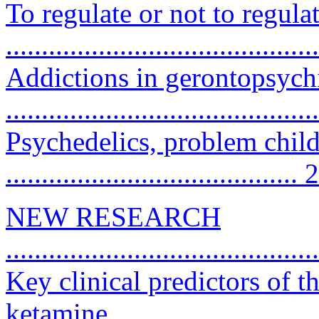
To regulate or not to regula
..........................................
Addictions in gerontopsych
...........................................
Psychedelics, problem chi
......................................... 
NEW RESEARCH
...........................................
Key clinical predictors of th
ketamine ............................