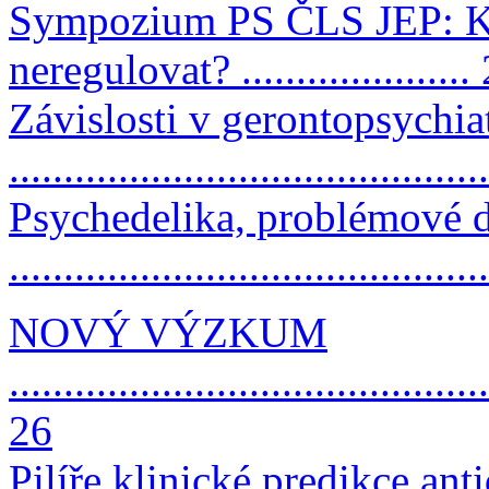
Sympozium PS ČLS JEP: Ko
neregulovat? .....................
Závislosti v gerontopsychiat
...........................................
Psychedelika, problémové 
..........................................
NOVÝ VÝZKUM
............................................
26
Pilíře klinické predikce an