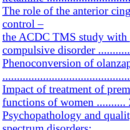
The role of the anterior cin
control –
the ACDC TMS study with p
compulsive disorder .............
Phenoconversion of olanza
..........................................
Impact of treatment of prem
functions of women ..........
Psychopathology and quality
spectrum disorders: