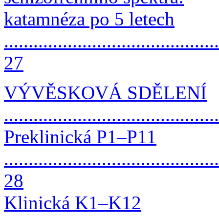
katamnéza po 5 letech
............................................
27
VÝVĚSKOVÁ SDĚLENÍ
...........................................
Preklinická P1–P11
............................................
28
Klinická K1–K12