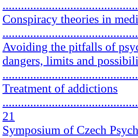
..........................................
Conspiracy theories in medi
..........................................
Avoiding the pitfalls of p
dangers, limits and possibili
...........................................
Treatment of addictions
............................................
21
Symposium of Czech Psychia