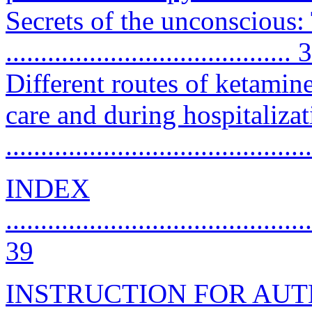
Secrets of the unconscious
......................................... 
Different routes of ketamin
care and during hospitalizat
...........................................
INDEX
............................................
39
INSTRUCTION FOR AU