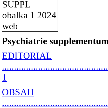
Psychiatrie supplementum
EDITORIAL
............................................
1
OBSAH
............................................