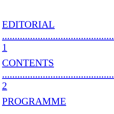
EDITORIAL
............................................
1
CONTENTS
............................................
2
PROGRAMME
............................................