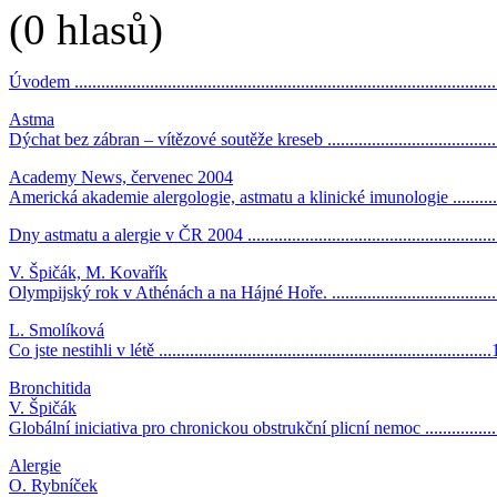
(0 hlasů)
Úvodem ..............................................................................................
Astma
Dýchat bez zábran – vítězové soutěže kreseb ......................................
Academy News, červenec 2004
Americká akademie alergologie, astmatu a klinické imunologie ............
Dny astmatu a alergie v ČR 2004 ........................................................
V. Špičák, M. Kovařík
Olympijský rok v Athénách a na Hájné Hoře. ......................................
L. Smolíková
Co jste nestihli v létě ..........................................................................
Bronchitida
V. Špičák
Globální iniciativa pro chronickou obstrukční plicní nemoc .................
Alergie
O. Rybníček