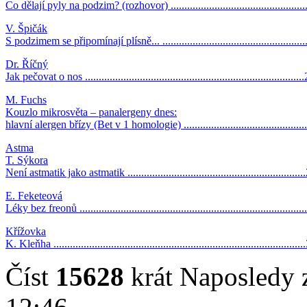
Co dělají pyly na podzim? (rozhovor) .................................................
V. Špičák
S podzimem se připomínají plísně... ...................................................
Dr. Říčný
Jak pečovat o nos ...............................................................................
M. Fuchs
Kouzlo mikrosvěta – panalergeny dnes:
hlavní alergen břízy (Bet v 1 homologie) ............................................
Astma
T. Sýkora
Není astmatik jako astmatik ................................................................
E. Feketeová
Léky bez freonů .................................................................................
Křížovka
K. Kleňha ..........................................................................................
Číst
15628
krát
Naposledy 