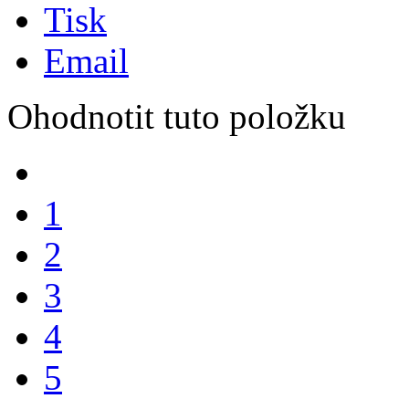
Tisk
Email
Ohodnotit tuto položku
1
2
3
4
5