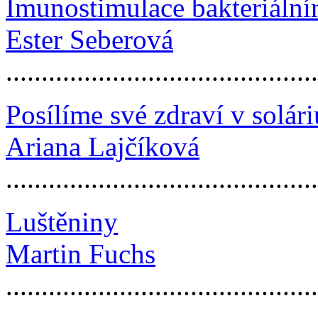
Imunostimulace bakteriální
Ester Seberová
...........................................
Posílíme své zdraví v solár
Ariana Lajčíková
...........................................
Luštěniny
Martin Fuchs
...........................................