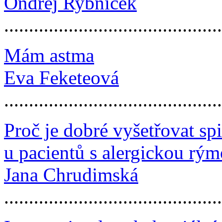
Ondřej Rybníček
...........................................
Mám astma
Eva Feketeová
...........................................
Proč je dobré vyšetřovat sp
u pacientů s alergickou rý
Jana Chrudimská
...........................................