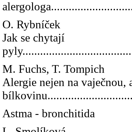
alergologa...............................
O. Rybníček
Jak se chytají
pyly......................................
M. Fuchs, T. Tompich
Alergie nejen na vaječnou, 
bílkovinu...............................
Astma - bronchitida
L. Smolíková