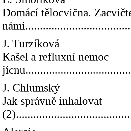
Domácí tělocvična. Zacvičte
námi.....................................
J. Turzíková
Kašel a refluxní nemoc
jícnu.....................................
J. Chlumský
Jak správně inhalovat
(2).......................................