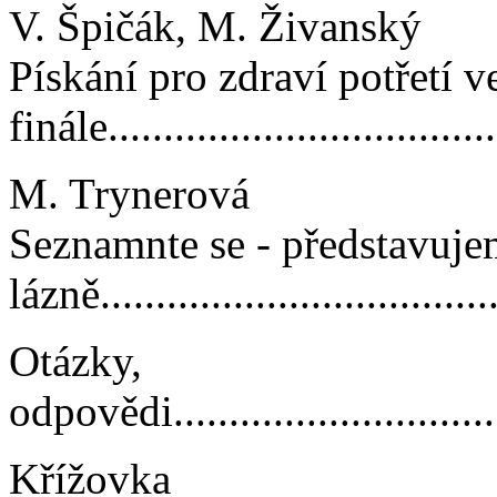
V. Špičák, M. Živanský
Pískání pro zdraví potřetí v
finále....................................
M. Trynerová
Seznamnte se - představuj
lázně....................................
Otázky,
odpovědi.................................
Křížovka