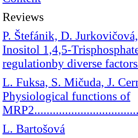
Reviews
P. Štefánik, D. Jurkovičová
Inositol 1,4,5-Trisphosphate
regulationby diverse factors.....
L. Fuksa, S. Mičuda, J. Ce
Physiological functions of
MRP2....................................
L. Bartošová