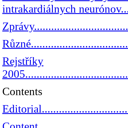
intrakardiálnych neurónov........
Zprávy...................................
Různé....................................
Rejstříky
2005......................................
Contents
Editorial.................................
Content