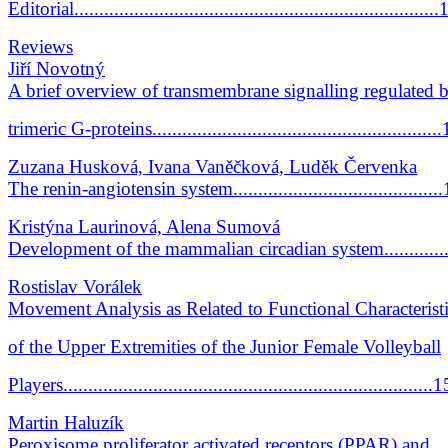
Editorial........................................................................
Reviews
Jiří Novotný
A brief overview of transmembrane signalling regulated 
trimeric G-proteins........................................................
Zuzana Husková, Ivana Vaněčková, Luděk Červenka
The renin-angiotensin system.........................................
Kristýna Laurinová, Alena Sumová
Development of the mammalian circadian system............
Rostislav Vorálek
Movement Analysis as Related to Functional Characterist
of the Upper Extremities of the Junior Female Volleyball
Players..........................................................................
Martin Haluzík
Peroxisome proliferator activated receptors (PPAR) and