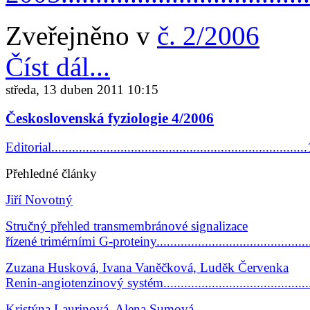
Zveřejněno v
č. 2/2006
Číst dál...
středa, 13 duben 2011 10:15
Československá fyziologie 4/2006
Editorial........................................................................
Přehledné články
Jiří Novotný
Stručný přehled transmembránové signalizace
řízené trimérními G-proteiny..........................................
Zuzana Husková, Ivana Vaněčková, Luděk Červenka
Renin-angiotenzinový systém........................................
Kristýna Laurinová, Alena Sumová