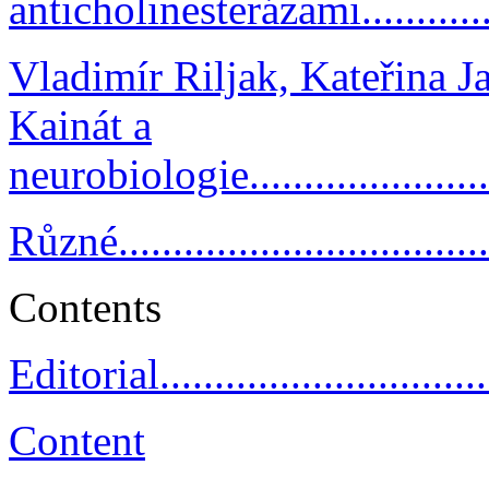
anticholinesterázami.................
Vladimír Riljak, Kateřina 
Kainát a
neurobiologie...........................
Různé....................................
Contents
Editorial.................................
Content