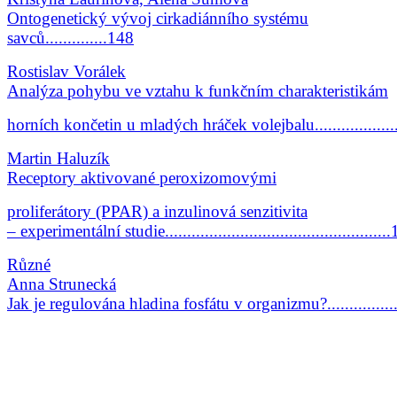
Ontogenetický vývoj cirkadiánního systému
savců..............148
Rostislav Vorálek
Analýza pohybu ve vztahu k funkčním charakteristikám
horních končetin u mladých hráček volejbalu..................
Martin Haluzík
Receptory aktivované peroxizomovými
proliferátory (PPAR) a inzulinová senzitivita
– experimentální studie..................................................
Různé
Anna Strunecká
Jak je regulována hladina fosfátu v organizmu?...............