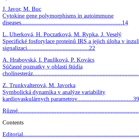
J. Javor, M. Buc
Cytokine gene polymorphisms in autoimmune
diseases.................................................................14
L. Uherková, H. Poczatková, M. Rypka, J. Veselý
Specifické fosforylace proteinů IRS a jejich úloha v inzu
signalizaci........................................22
A. Hrabovská, I. Paulíková, P. Kovács
Súčasné poznatky v oblasti štúdia
cholínesteráz...................................................................
Z. Trunkvalterová, M. Javorka
Symbolická dynamika v analýze variability
kardiovaskulárnych parametrov....................................3
Různé..............................................................................
Contents
Editorial...........................................................................