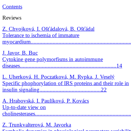
Contents
Reviews
Z. Chvojková, I. Ošťádalová, B. Ošťádal
Tolerance to ischemia of immature
myocardium....................................................................
J. Javor, B. Buc
Cytokine gene polymorfisms in autoimmune
diseases..................................................................14
L. Uherková, H. Poczatková, M. Rypka, J. Veselý
Specific phophorylation of IRS proteins and their role in
insulin signaling..........................................22
A. Hrabovská, I. Paulíková, P. Kovács
Up-to-date view on
cholinesterases..................................................................
Z. Trunkvalterová, M. Javorka