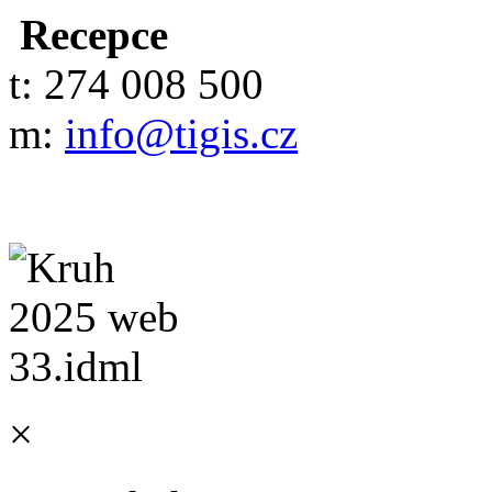
Recepce
t: 274 008 500
m:
info@tigis.cz
×