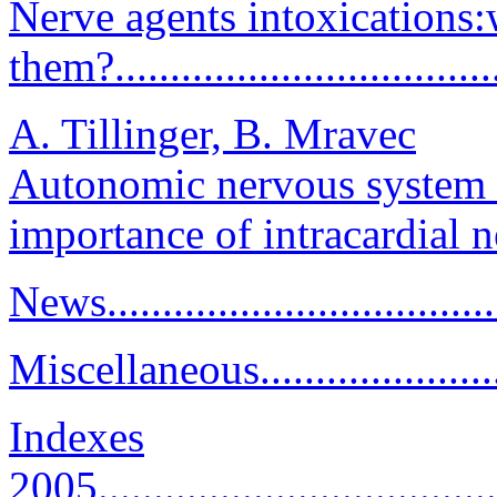
Nerve agents intoxications
them?...................................
A. Tillinger, B. Mravec
Autonomic nervous system o
importance of intracardial neuro
News......................................
Miscellaneous...........................
Indexes
2005......................................