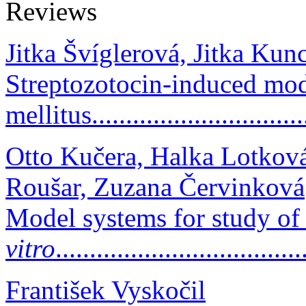
Reviews
Jitka Švíglerová, Jitka Ku
Streptozotocin-induced mode
mellitus................................
Otto Kučera, Halka Lotkov
Roušar, Zuzana Červinková
Model systems for study of 
vitro
..................................
František Vyskočil