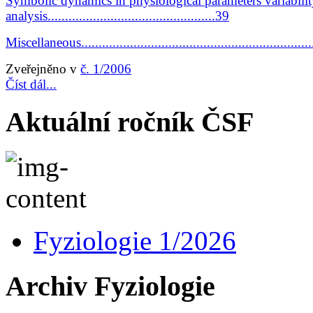
Symbolic dynamics in physiological parameters variabili
analysis................................................39
Miscellaneous....................................................................
Zveřejněno v
č. 1/2006
Číst dál...
Aktuální ročník ČSF
Fyziologie 1/2026
Archiv Fyziologie