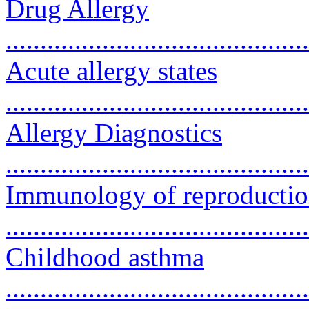
Drug Allergy
..........................................
Acute allergy states
..........................................
Allergy Diagnostics
..........................................
Immunology of reproducti
.........................................
Childhood asthma
..........................................