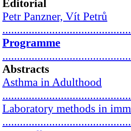
Editorial
Petr Panzner, Vít Petrů
...........................................
Programme
...........................................
Abstracts
Asthma in Adulthood
..........................................
Laboratory methods in im
.........................................