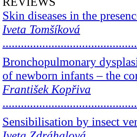
REVIEWS
Skin diseases in the presenc
Iveta Tomšíková
..........................................
Bronchopulmonary dysplasi
of newborn infants – the co
František Kopřiva
..........................................
Sensibilisation by insect v
Iveta Zdráhalová