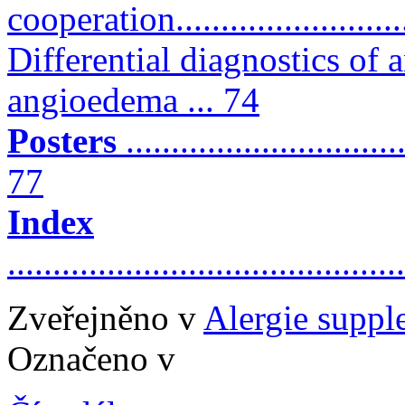
cooperation...........................
Differential diagnostics of
angioedema ... 74
Posters
...............................
77
Index
..........................................
Zveřejněno v
Alergie supp
Označeno v