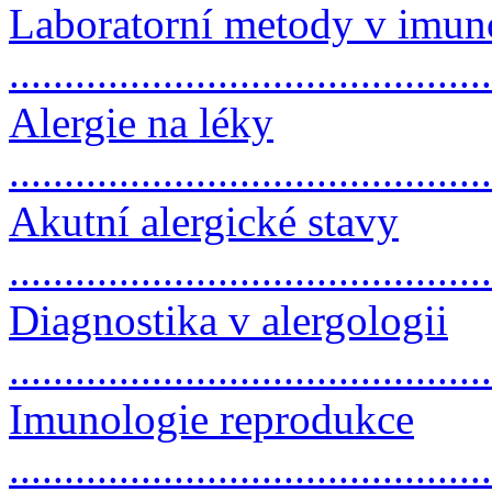
Laboratorní metody v imun
.........................................
Alergie na léky
..........................................
Akutní alergické stavy
..........................................
Diagnostika v alergologii
..........................................
Imunologie reprodukce
..........................................