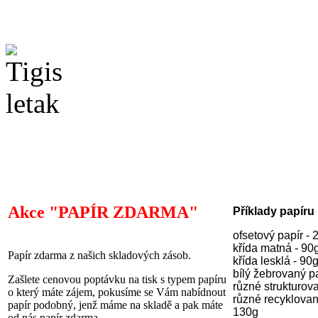
Akce "PAPÍR ZDARMA"
Příklady papíru
ofsetový papír -
křída matná - 90
Papír zdarma z našich skladových zásob.
křída lesklá - 90
bílý žebrovaný p
Zašlete cenovou poptávku na tisk s typem papíru
různé strukturov
o který máte zájem, pokusíme se Vám nabídnout
různé recyklovan
papír podobný, jenž máme na skladě a pak máte
130g
od nás papír zdarma.