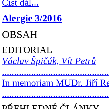
Číst dál...
Alergie 3/2016
OBSAH
EDITORIAL
Václav Špičák, Vít Petrů
..........................................
In memoriam MUDr. Jiří R
.........................................
PŘEHLEDNÉ ČLÁNKY