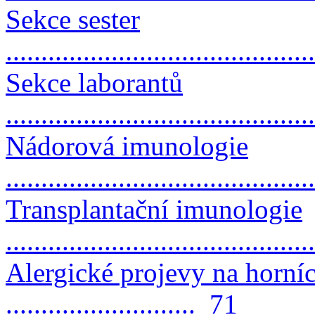
Sekce sester
..........................................
Sekce laborantů
..........................................
Nádorová imunologie
..........................................
Transplantační imunologie
.........................................
Alergické projevy na horní
........................... 71