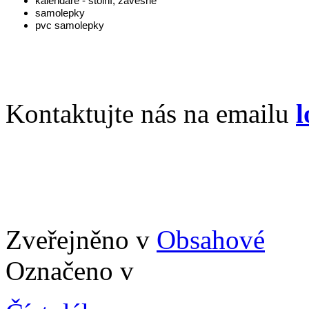
kalendáře - stolní, závěsné
samolepky
pvc samolepky
Kontaktujte nás na emailu
l
Zveřejněno v
Obsahové
Označeno v