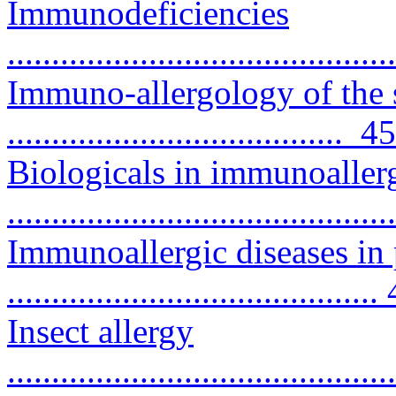
Immunodeficiencies
..........................................
Immuno-allergology of the 
...................................... 45
Biologicals in immunoaller
..........................................
Immunoallergic diseases in
..........................................
Insect allergy
..........................................