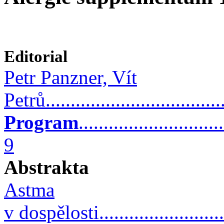
Editorial
Petr Panzner, Vít
Petrů....................................
Program
............................
9
Abstrakta
Astma
v dospělosti...........................