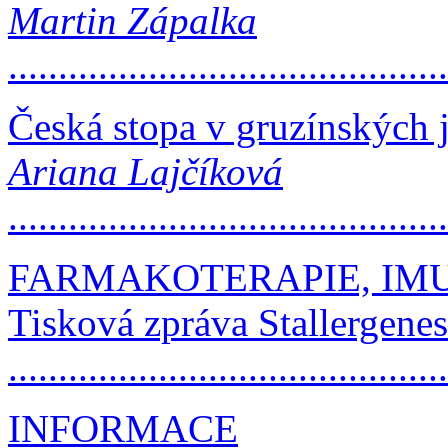
Martin Zápalka
..........................................
Česká stopa v gruzínských 
Ariana Lajčíková
..........................................
FARMAKOTERAPIE, IM
Tisková zpráva Stallergene
.........................................
INFORMACE