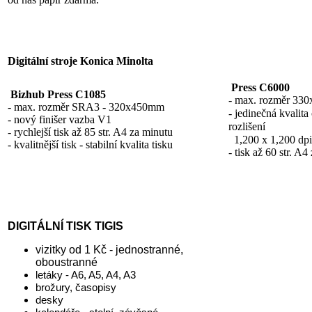
Digitální stroje Konica Minolta
Press C6000
Bizhub Press C1085
- max. rozměr 33
- max. rozměr SRA3 - 320x450mm
- jedinečná kvalit
- nový finišer vazba V1
rozlišení
- rychlejší tisk až 85 str. A4 za minutu
1,200 x 1,200 dpi 
- kvalitnější tisk - stabilní kvalita tisku
-
tisk až 60 str. A4
DIGITÁLNÍ TISK TIGIS
vizitky od 1 Kč - jednostranné,
oboustranné
letáky - A6, A5, A4, A3
brožury, časopisy
desky