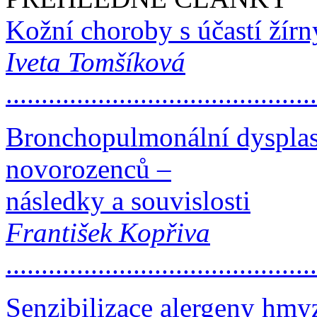
Kožní choroby s účastí žír
Iveta Tomšíková
..........................................
Bronchopulmonální dysplas
novorozenců –
následky a souvislosti
František Kopřiva
..........................................
Senzibilizace alergeny hmy