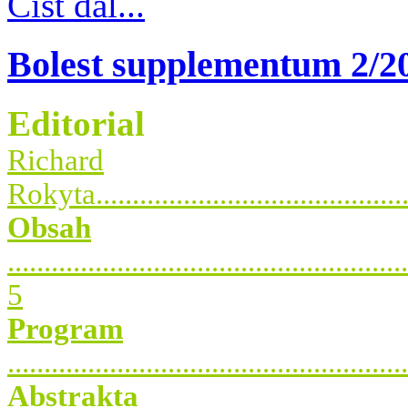
Číst dál...
Bolest supplementum 2/2
Editorial
Richard
Rokyta.............................................
Obsah
.......................................................
5
Program
......................................................
Abstrakta