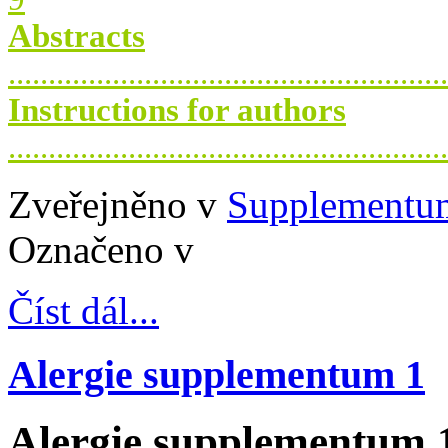
Abstracts
.....................................................
Instructions for authors
.....................................................
Zveřejněno v
Supplementu
Označeno v
Číst dál...
Alergie supplementum 1
Alergie supplementum 