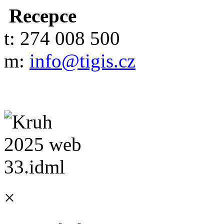
Recepce
t: 274 008 500
m:
info@tigis.cz
×