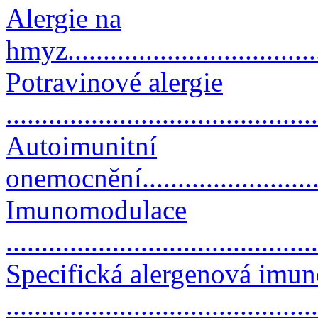
Alergie na
hmyz....................................
Potravinové alergie
..........................................
Autoimunitní
onemocnění............................
Imunomodulace
..........................................
Specifická alergenová imun
..........................................