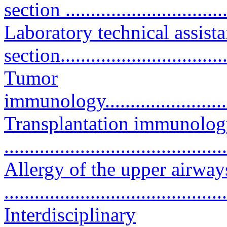
section .................................
Laboratory technical assista
section................................
Tumor
immunology............................
Transplantation immunolo
..........................................
Allergy of the upper airway
..........................................
Interdisciplinary