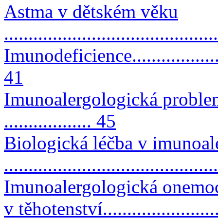
Astma v dětském věku
..........................................
Imunodeficience........................
41
Imunoalergologická proble
.................. 45
Biologická léčba v imunoal
..........................................
Imunoalergologická onemo
v těhotenství.......................