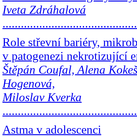
Iveta Zdráhalová
..........................................
Role střevní bariéry, mikro
v patogenezi nekrotizující e
Štěpán Coufal, Alena Kokeš
Hogenová,
Miloslav Kverka
..........................................
Astma v adolescenci