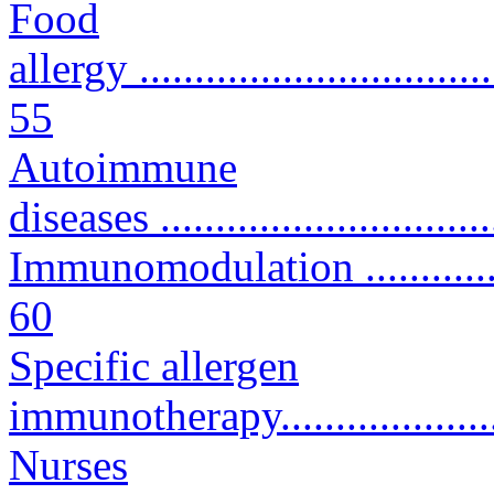
Food
allergy ..................................
55
Autoimmune
diseases ...............................
Immunomodulation ....................
60
Specific allergen
immunotherapy.......................
Nurses