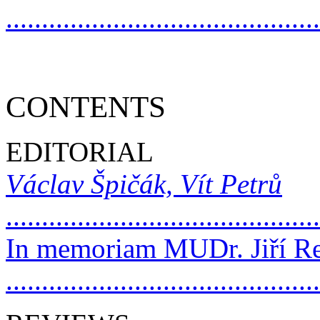
..........................................
CONTENTS
EDITORIAL
Václav Špičák, Vít Petrů
..........................................
In memoriam MUDr. Jiří R
.........................................