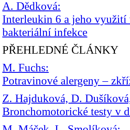
A. Dědková:
Interleukin 6 a jeho využit
bakteriální infekce
PŘEHLEDNÉ ČLÁNKY
M. Fuchs:
Potravinové alergeny – zkří
Z. Hajduková, D. Dušíková,
Bronchomotorické testy v d
M. Máček, L. Smolíková: