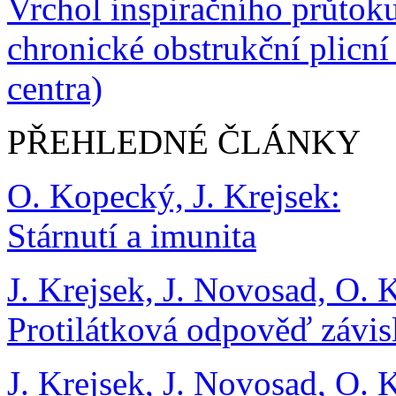
Vrchol inspiračního průtok
chronické obstrukční plicn
centra)
PŘEHLEDNÉ ČLÁNKY
O. Kopecký, J. Krejsek:
Stárnutí a imunita
J. Krejsek, J. Novosad, O.
Protilátková odpověď závis
J. Krejsek, J. Novosad, O.