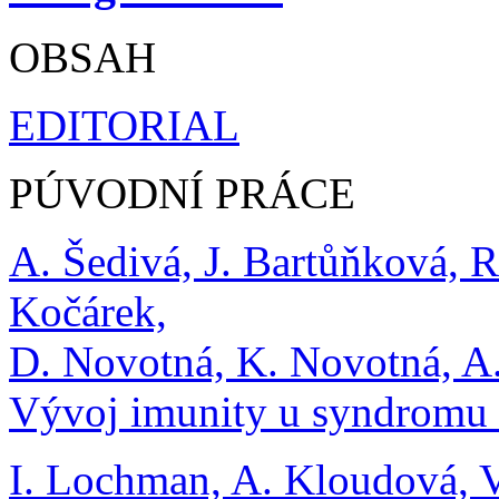
OBSAH
EDITORIAL
PÚVODNÍ PRÁCE
A. Šedivá, J. Bartůňková, R
Kočárek,
D. Novotná, K. Novotná, A.
Vývoj imunity u syndromu
I. Lochman, A. Kloudová, 