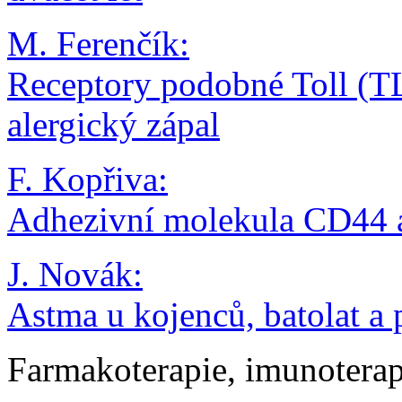
M. Ferenčík:
Receptory podobné Toll (TL
alergický zápal
F. Kopřiva:
Adhezivní molekula CD44 a
J. Novák:
Astma u kojenců, batolat a 
Farmakoterapie, imunoterap