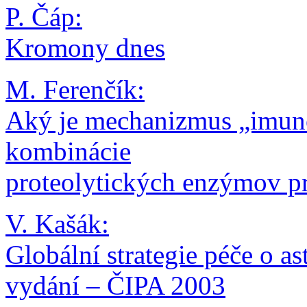
P. Čáp:
Kromony dnes
M. Ferenčík:
Aký je mechanizmus „imun
kombinácie
proteolytických enzýmov pr
V. Kašák:
Globální strategie péče o a
vydání – ČIPA 2003