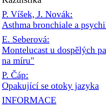
P. Víšek, J. Novák:
Asthma bronchiale a psych
E. Seberová:
Montelucast u dospělých pac
na míru"
P. Čáp:
Opakující se otoky jazyka
INFORMACE