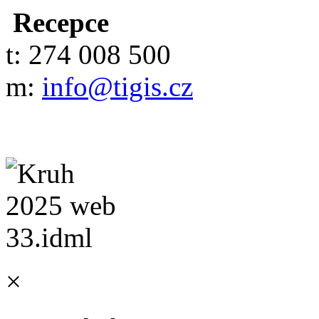
Recepce
t: 274 008 500
m:
info@tigis.cz
×