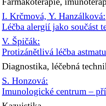
Farmakoterapie, imunoterap
I. Krčmová, Y. Hanzálková:
Léčba alergií jako součást t
V. Špičák:
Protizánětlivá léčba astmat
Diagnostika, léčebná techni
S. Honzová:
Imunologické centrum – pří
Kazuistika