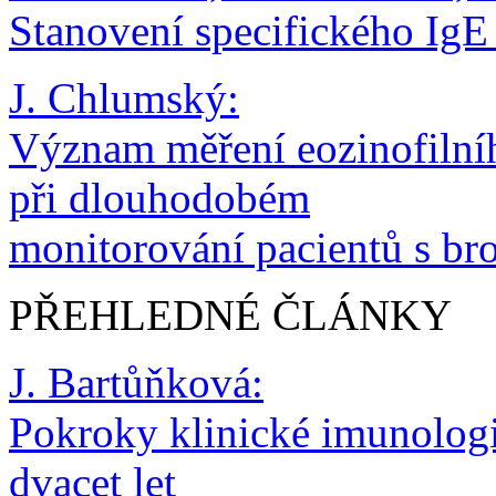
Stanovení specifického IgE
J. Chlumský:
Význam měření eozinofilníh
při dlouhodobém
monitorování pacientů s br
PŘEHLEDNÉ ČLÁNKY
J. Bartůňková:
Pokroky klinické imunologie
dvacet let