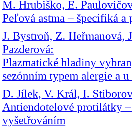
M. Hrubiško, E. Paulovičov
Peľová astma – špecifiká a p
J. Bystroň, Z. Heřmanová, J
Pazderová:
Plazmatické hladiny vybran
sezónním typem alergie a u
D. Jílek, V. Král, I. Stiboro
Antiendotelové protilátky – 
vyšetřováním