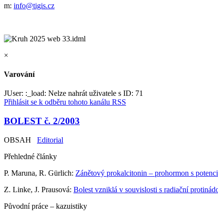
m:
info@tigis.cz
×
Varování
JUser: :_load: Nelze nahrát uživatele s ID: 71
Přihlásit se k odběru tohoto kanálu RSS
BOLEST č. 2/2003
OBSAH
Editorial
Přehledné články
P. Maruna, R. Gürlich:
Zánětový prokalcitonin – prohormon s potenciá
Z. Linke, J. Prausová:
Bolest vzniklá v souvislosti s radiační protin
Původní práce – kazuistiky