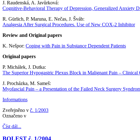
J. Raudenská, A. Javůrková:
Cognitive-Behavioral Therapy of Depression, Generalized Anxiety Di
R. Gürlich, P. Maruna, E. Nečas, J. Šváb:
Analgesia After Surgical Procedures. Use of New COX-2 Inhibitor
Review and Original papers
K. Nešpor:
Coping with Pain in Substance Dependent Patients
Original papers
P. Michálek, J. Dutka:
The Superior Hypogastric Plexus Block in Malignant Pain – Clinica
J. Procházka, M. Sameš:
Myofascial Pain – a Presentation of the Failed Neck Surgery Syndro
Informations
Zveřejněno v
č. 1/2003
Označeno v
Číst dál...
BOLEST č. 1/2004