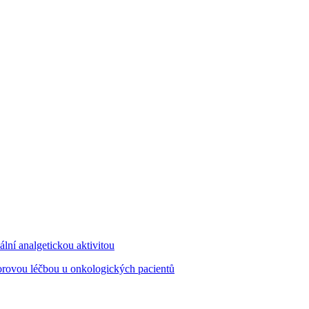
lní analgetickou aktivitou
ádorovou léčbou u onkologických pacientů