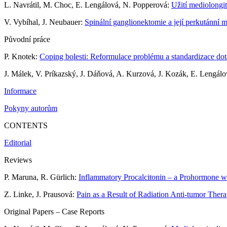
L. Navrátil, M. Choc, E. Lengálová, N. Popperová:
Užití mediolongi
V. Vybíhal, J. Neubauer:
Spinální ganglionektomie a její perkutánní m
Původní práce
P. Knotek:
Coping bolesti: Reformulace problému a standardizace do
J. Málek, V. Príkazský, J. Dáňová, A. Kurzová, J. Kozák, E. Lengál
Informace
Pokyny autorům
CONTENTS
Editorial
Reviews
P. Maruna, R. Gürlich:
Inflammatory Procalcitonin – a Prohormone wit
Z. Linke, J. Prausová:
Pain as a Result of Radiation Anti-tumor Thera
Original Papers – Case Reports