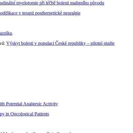
tudinální myelotomie při léčbě bolesti maligního původu
odifikace v terapii postherpetické neuralgie
tazníku
ová:
Výskyt bolesti v populaci České republiky – pilotní studie
h Potential Analgesic Activity
py in Oncological Patients