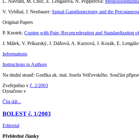
L. Navrátil, M. Choc, E. Lengálová, N. Popperová:
Mediolongitudina
V. Vybíhal, J. Neubauer:
Spinal Ganglionectomy and the Percutaneous
Original Papers
P. Knotek:
Coping with Pain: Reconcederation and Standardization of
J. Málek, V. Príkazský, J. Dáňová, A. Kurzová, J. Kozák, E. Lengál
Informations
Instructions to Authors
Na titulní straně: Grafika ak. mal. Josefa Velčovského. Součást připr
Zveřejněno v
č. 2/2003
Označeno v
Číst dál...
BOLEST č. 1/2003
Editorial
Přehledné články