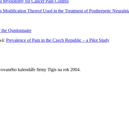
l Myelotomy for Cancer Pain Control
 Modification Thereof Used in the Treatment of Postherpetic Neuralgi
 the Qustionnaire
ová:
Prevalence of Pain in the Czech Republic – a Pilot Study
avovaného kalendáře firmy Tigis na rok 2004.