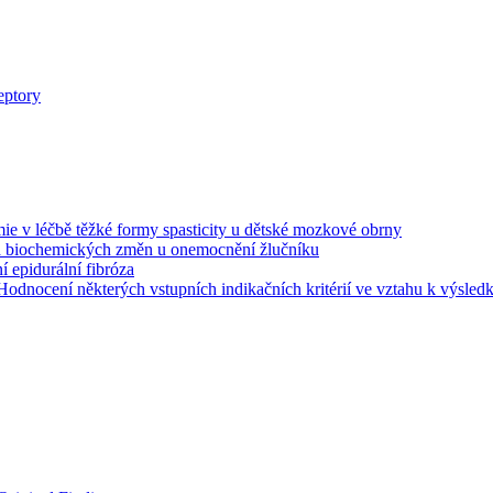
eptory
mie v léčbě těžké formy spasticity u dětské mozkové obrny
na biochemických změn u onemocnění žlučníku
 epidurální fibróza
Hodnocení některých vstupních indikačních kritérií ve vztahu k výsle