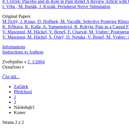
P. Cvrček: Placebo and its Role in Pain Relief A Review Article with 
I. Vrba , M. Barták, J. Kozák: Peripheral Nerve Stimulation
Original Papers
M.Tichý, J. Kraus, D. Hořínek, M. Vaculík: Selective Posterior Rhizo
K. Křikava, K. Kalla, A. Yamamotová, R. Rokyta: Pain as a Causal Fa
V. Masopust, M. Häckel, V. Beneš, F. Charvát, M. Vrabec: Postoperat
V. Masopust, M. Häckel, S. Ostrý, D. Netuka, V. Beneš, M. Vrabec: As
Informations
Instructions to Authors
Zveřejněno v
č. 1/2004
Označeno v
Číst dál...
Začátek
Předchozí
1
2
Následující
Konec
Strana 2 z 2