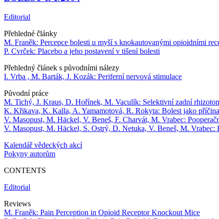
Editorial
Přehledné články
M. Franěk: Percepce bolesti u myší s knokautovanými opioidními rec
P. Cvrček: Placebo a jeho postavení v tišení bolesti
Přehledný článek s původními nálezy
I. Vrba , M. Barták, J. Kozák: Periferní nervová stimulace
Původní práce
M. Tichý, J. Kraus, D. Hořínek, M. Vaculík: Selektivní zadní rhizoto
K. Křikava, K. Kalla, A. Yamamotová, R. Rokyta: Bolest jako příči
V. Masopust, M. Häckel, V. Beneš, F. Charvát, M. Vrabec: Pooperační
V. Masopust, M. Häckel, S. Ostrý, D. Netuka, V. Beneš, M. Vrabec: 
Kalendář vědeckých akcí
Pokyny autorům
CONTENTS
Editorial
Reviews
M. Franěk: Pain Perception in Opioid Receptor Knockout Mice