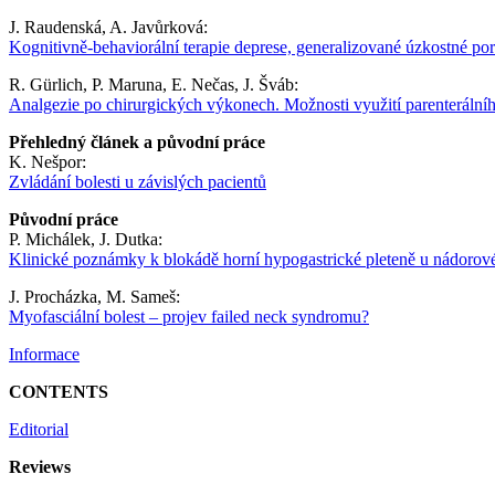
J. Raudenská, A. Javůrková:
Kognitivně-behaviorální terapie deprese, generalizované úzkostné po
R. Gürlich, P. Maruna, E. Nečas, J. Šváb:
Analgezie po chirurgických výkonech. Možnosti využití parenterální
Přehledný článek a původní práce
K. Nešpor:
Zvládání bolesti u závislých pacientů
Původní práce
P. Michálek, J. Dutka:
Klinické poznámky k blokádě horní hypogastrické pleteně u nádorové
J. Procházka, M. Sameš:
Myofasciální bolest – projev failed neck syndromu?
Informace
CONTENTS
Editorial
Reviews