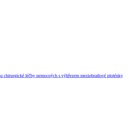
dku chirurgické léčby nemocných s výhřezem meziobratlové ploténky