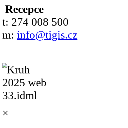
Recepce
t: 274 008 500
m:
info@tigis.cz
×