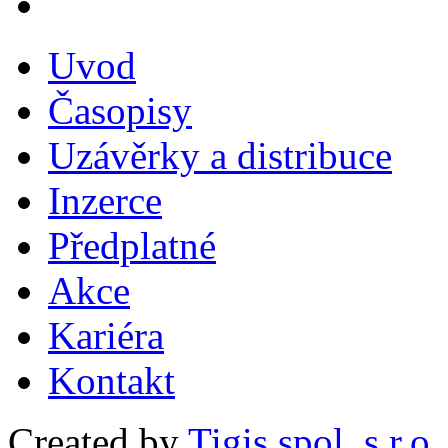
Uvod
Časopisy
Uzávěrky a distribuce
Inzerce
Předplatné
Akce
Kariéra
Kontakt
Created by
Tigis spol. s r.o.