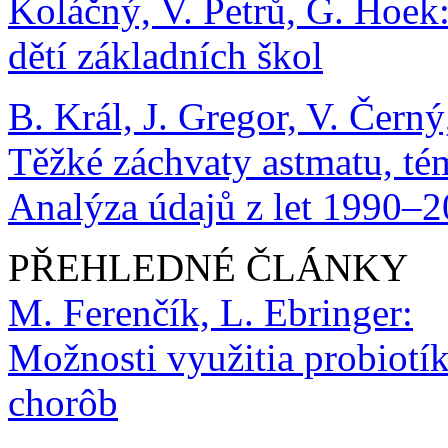
Koláčný, V. Petrů, G. Hoek
dětí základních škol
B. Král, J. Gregor, V. Černý
Těžké záchvaty astmatu, té
Analýza údajů z let 1990–
PŘEHLEDNÉ ČLÁNKY
M. Ferenčík, L. Ebringer:
Možnosti využitia probiotík
chorôb