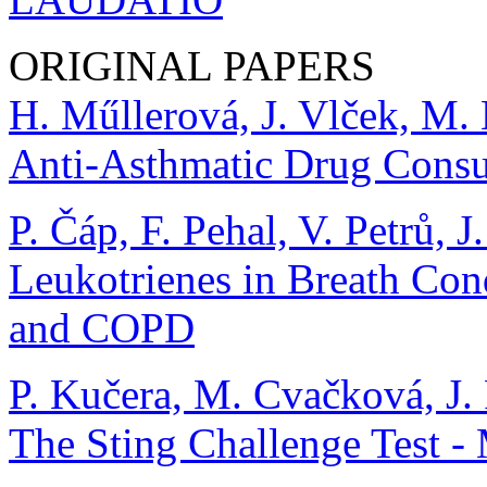
ORIGINAL PAPERS
H. Műllerová, J. Vlček, M. 
Anti-Asthmatic Drug Cons
P. Čáp, F. Pehal, V. Petrů, 
Leukotrienes in Breath Con
and COPD
P. Kučera, M. Cvačková, J. 
The Sting Challenge Test 