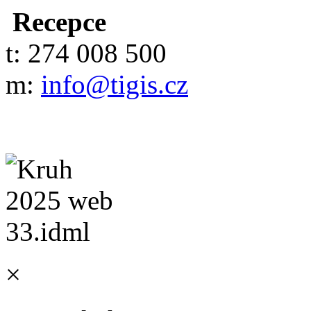
Recepce
t: 274 008 500
m:
info@tigis.cz
×