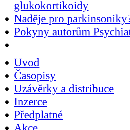
glukokortikoidy
Naděje pro parkinsoniky
Pokyny autorům Psychiat
Uvod
Časopisy
Uzávěrky a distribuce
Inzerce
Předplatné
Akce