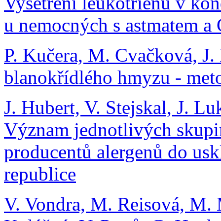
Vyšetření leukotrienů v k
u nemocných s astmatem 
P. Kučera, M. Cvačková, J. 
blanokřídlého hmyzu - met
J. Hubert, V. Stejskal, J. Lu
Význam jednotlivých skupin
producentů alergenů do usk
republice
V. Vondra, M. Reisová, M. M