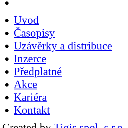
Uvod
Časopisy
Uzávěrky a distribuce
Inzerce
Předplatné
Akce
Kariéra
Kontakt
Created by
Tigis spol. s r.o.