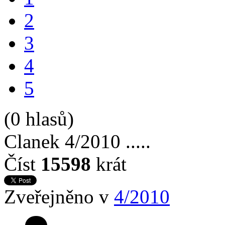
2
3
4
5
(0 hlasů)
Clanek 4/2010 .....
Číst
15598
krát
Zveřejněno v
4/2010