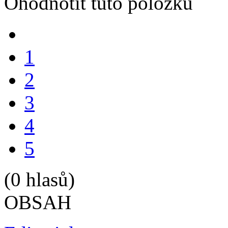
Ohodnotit tuto položku
1
2
3
4
5
(0 hlasů)
OBSAH