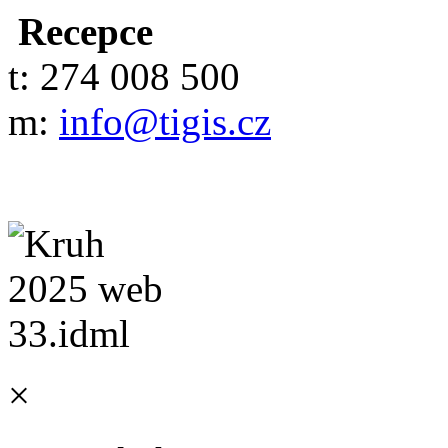
Recepce
t: 274 008 500
m:
info@tigis.cz
×