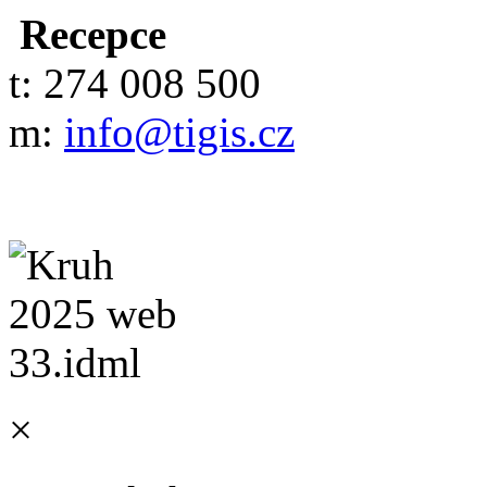
Recepce
t: 274 008 500
m:
info@tigis.cz
×