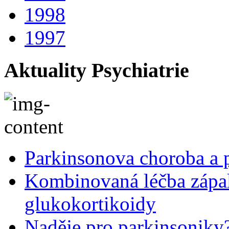
1998
1997
Aktuality Psychiatrie
Parkinsonova choroba a p
Kombinovaná léčba zápal
glukokortikoidy
Naděje pro parkinsoniky