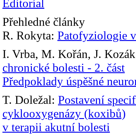
Editorial
Přehledné články
R. Rokyta:
Patofyziologie vi
I. Vrba, M. Kořán, J. Kozá
chronické bolesti - 2. část
Předpoklady úspěšné neur
T. Doležal:
Postavení specif
cyklooxygenázy (koxibů)
v terapii akutní bolesti