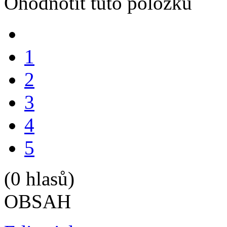
Ohodnotit tuto položku
1
2
3
4
5
(0 hlasů)
OBSAH