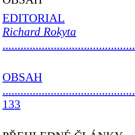
EDITORIAL
Richard Rokyta
..........................................
OBSAH
............................................
133