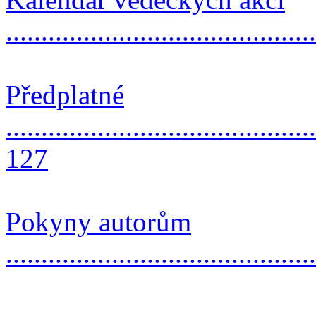
..........................................
Předplatné
............................................
127
Pokyny autorům
..........................................