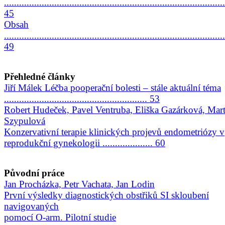
........................................................................................
45
Obsah
........................................................................................
49
Přehledné články
Jiří Málek Léčba pooperační bolesti – stále aktuální téma
......................................................... 53
Robert Hudeček, Pavel Ventruba, Eliška Gazárková, Mart
Szypulová
Konzervativní terapie klinických projevů
endometriózy v
reprodukční gynekologii .................... 60
Původní práce
Jan Procházka, Petr Vachata, Jan Lodin
První výsledky diagnostických obstřiků SI skloubení
navigovaných
pomocí O-arm. Pilotní studie