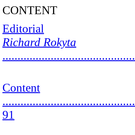
CONTENT
Editorial
Richard Rokyta
...........................................
Content
............................................
91