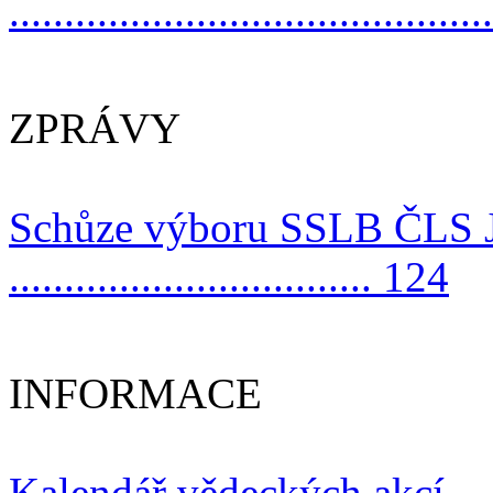
..........................................
ZPRÁVY
Schůze výboru SSLB ČLS JE
................................. 124
INFORMACE
Kalendář vědeckých akcí