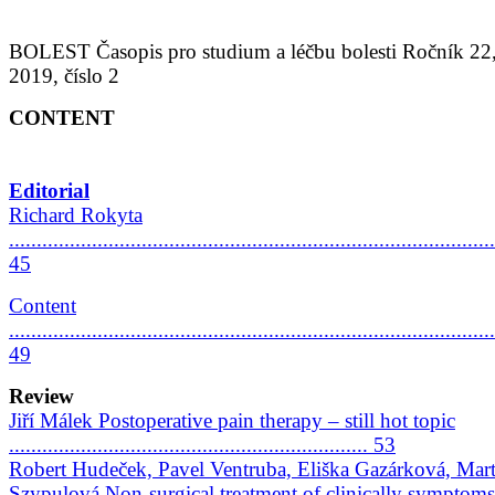
BOLEST Časopis pro studium a léčbu bolesti Ročník 22
2019, číslo 2
CONTENT
Editorial
Richard Rokyta
........................................................................................
45
Content
........................................................................................
49
Review
Jiří Málek Postoperative pain therapy – still hot topic
................................................................. 53
Robert Hudeček, Pavel Ventruba, Eliška Gazárková, Mart
Szypulová Non-surgical treatment of clinically symptoms