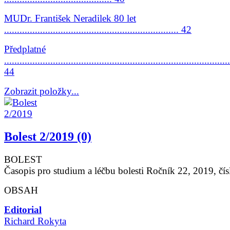
MUDr. František Neradilek 80 let
.................................................................... 42
Předplatné
........................................................................................
44
Zobrazit položky...
Bolest 2/2019 (0)
BOLEST
Časopis pro studium a léčbu bolesti Ročník 22, 2019, čís
OBSAH
Editorial
Richard Rokyta