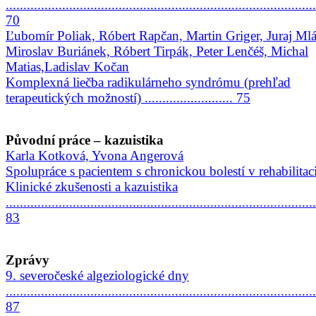
........................................................................................
70
Ľubomír Poliak, Róbert Rapčan, Martin Griger, Juraj Mlá
Miroslav Buriánek, Róbert Tirpák, Peter Lenčéš, Michal
Matias,Ladislav Kočan
Komplexná liečba radikulárneho syndrómu (prehľad
terapeutických možností) ......................... 75
Původní práce – kazuistika
Karla Kotková, Yvona Angerová
Spolupráce s pacientem s chronickou bolestí v rehabilitaci
Klinické zkušenosti a kazuistika
........................................................................................
83
Zprávy
9. severočeské algeziologické dny
........................................................................................
87