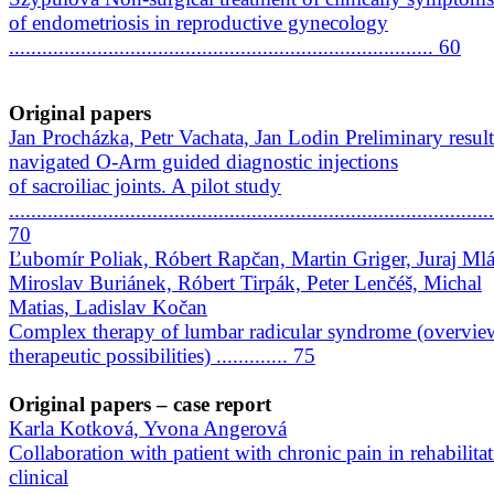
of endometriosis in reproductive gynecology
............................................................................. 60
Original papers
Jan Procházka, Petr Vachata, Jan Lodin Preliminary result
navigated O-Arm guided diagnostic injections
of sacroiliac joints. A pilot study
........................................................................................
70
Ľubomír Poliak, Róbert Rapčan, Martin Griger, Juraj Mlá
Miroslav Buriánek, Róbert Tirpák, Peter Lenčéš, Michal
Matias, Ladislav Kočan
Complex therapy of lumbar radicular syndrome (overvie
therapeutic possibilities) ............. 75
Original papers – case report
Karla Kotková, Yvona Angerová
Collaboration with patient with chronic pain in rehabilitat
clinical