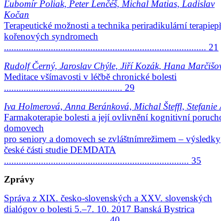
Ľubomír Poliak, Peter Lenčéš, Michal Matias, Ladislav
Kočan
Terapeutické možnosti a technika periradikulární terapiepř
kořenových syndromech
.................................................................................. 21
Rudolf Černý, Jaroslav Chýle, Jiří Kozák, Hana Marčišo
Meditace všímavosti v léčbě chronické bolesti
................................................ 29
Iva Holmerová, Anna Beránková, Michal Šteffl, Stefanie
Farmakoterapie bolesti a její ovlivnění kognitivní poruc
domovech
pro seniory a domovech se zvláštnímrežimem – výsledky
české části studie DEMDATA
........................................................................... 35
Zprávy
Správa z XIX. česko-slovenských a XXV. slovenských
dialógov o bolesti 5.–7. 10. 2017 Banská Bystrica
.......................................... 40