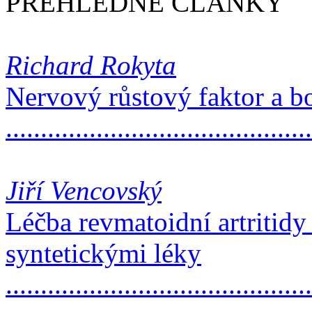
PŘEHLEDNÉ ČLÁNKY
Richard Rokyta
Nervový růstový faktor a bo
..........................................
Jiří Vencovský
Léčba revmatoidní artritidy
syntetickými léky
..........................................