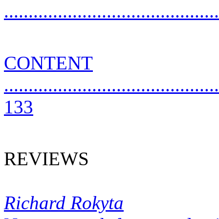
..........................................
CONTENT
............................................
133
REVIEWS
Richard Rokyta