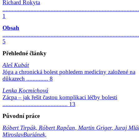
Richard Rokyta
........................................................................................
1
Obsah
........................................................................................
5
Přehledné články
Aleš Kubát
Jóga a chronická bolest pohledem medicíny založené na
důkazech .............. 8
Lenka Kocmichová
Zácpa – jak řešit častou komplikaci léčby bolesti
.......................................... 13
Původní práce
Róbert Tirpák, Róbert Rapčan, Martin Griger, Juraj Mlá
MiroslavBuriánek,