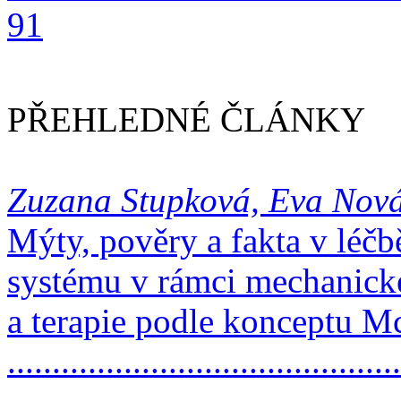
91
PŘEHLEDNÉ ČLÁNKY
Zuzana Stupková, Eva Nov
Mýty, pověry a fakta v léč
systému v rámci mechanick
a terapie podle konceptu M
..........................................