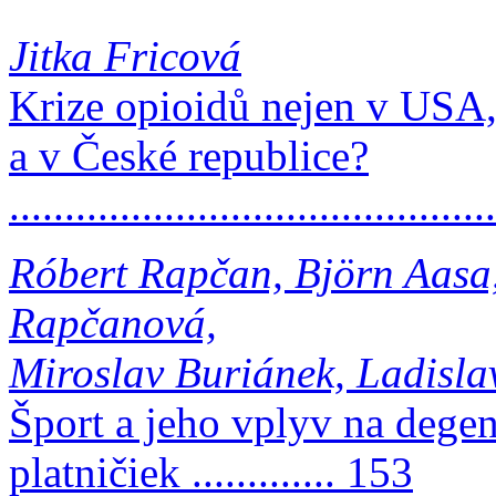
Jitka Fricová
Krize opioidů nejen v USA,
a v České republice?
..........................................
Róbert Rapčan, Björn Aasa
Rapčanová,
Miroslav Buriánek, Ladisl
Šport a jeho vplyv na dege
platničiek ............. 153