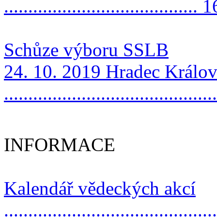
........................................ 
Schůze výboru SSLB
24. 10. 2019 Hradec Králo
..........................................
INFORMACE
Kalendář vědeckých akcí
..........................................