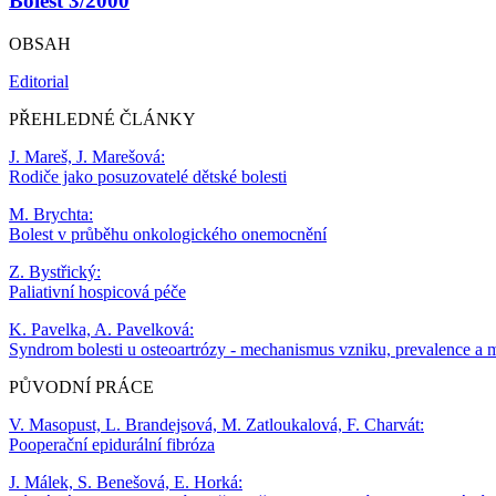
Bolest 3/2000
OBSAH
Editorial
PŘEHLEDNÉ ČLÁNKY
J. Mareš, J. Marešová:
Rodiče jako posuzovatelé dětské bolesti
M. Brychta:
Bolest v průběhu onkologického onemocnění
Z. Bystřický:
Paliativní hospicová péče
K. Pavelka, A. Pavelková:
Syndrom bolesti u osteoartrózy - mechanismus vzniku, prevalence a m
PŮVODNÍ PRÁCE
V. Masopust, L. Brandejsová, M. Zatloukalová, F. Charvát:
Pooperační epidurální fibróza
J. Málek, S. Benešová, E. Horká: