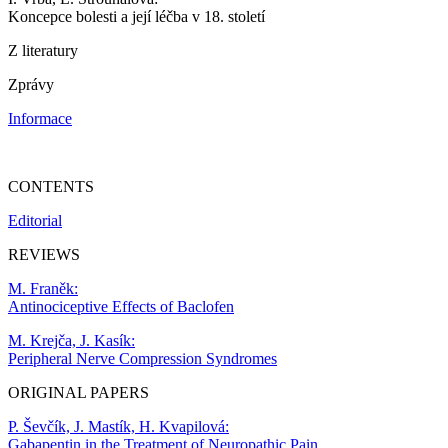
Koncepce bolesti a její léčba v 18. století
Z literatury
Zprávy
Informace
CONTENTS
Editorial
REVIEWS
M. Franěk:
Antinociceptive Effects of Baclofen
M. Krejča, J. Kasík:
Peripheral Nerve Compression Syndromes
ORIGINAL PAPERS
P. Ševčík, J. Mastík, H. Kvapilová:
Gabapentin in the Treatment of Neuropathic Pain