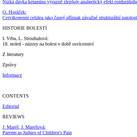
Nízká dávka ketaminu výrazně zlepšuje analgetický efekt epidurálníh
O. Horáček:
Cervikogenní cefalea jako časný příznak závažné strukturální patologi
HISTORIE BOLESTI
I. Vrba, L. Strouhalová:
18. století - názory na bolest v době osvícenství
Z literatury
Zprávy
Informace
CONTENTS
Editorial
REVIEWS
J. Mareš, J. Marešová:
Parents as Judges of Children's Pain