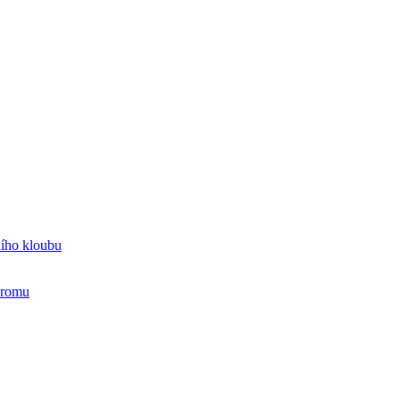
ního kloubu
dromu