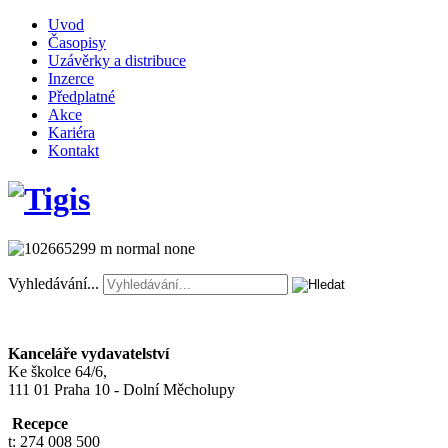
Uvod
Časopisy
Uzávěrky a distribuce
Inzerce
Předplatné
Akce
Kariéra
Kontakt
Vyhledávání...
Kanceláře vydavatelství
Ke školce 64/6,
111 01 Praha 10 - Dolní Měcholupy
Recepce
t: 274 008 500