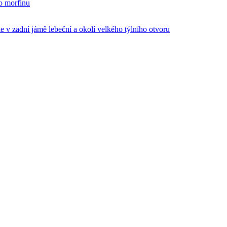
o morfinu
e v zadní jámě lebeční a okolí velkého týlního otvoru