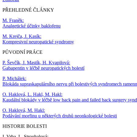
PŘEHLEDNÉ ČLÁNKY
M. Franěk:
Analgetické účinky baklofenu
M. Krejča, J. Kasík:
Kompresivní neuropatické syndromy
PŮVODNÍ PRÁCE
P. Ševčík, J. Mastík, H. Kvapilová:
Gabapentin v léčbě neuropatických bolestí
P. Michálek:
Blokáda supraskapulárního nervu při bolestivých syndromech ramen
O. Haklová, L. Hakl, M. Hakl:
Kaudální blokády v léčbě low back pain and failed back surgery syn
O. Haklová, M. Hakl:
Podávání morfinu u některých druhů neonkologické bolesti
HISTORIE BOLESTI
I. Vrba, L. Strouhalová: