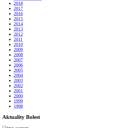
2018
2017
2016
2015
2014
2013
2012
2011
2010
2009
2008
2007
2006
2005
2004
2003
2002
2001
2000
1999
1998
Aktuality Bolest