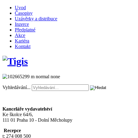
Uvod
Časopisy
Uzávěrky a distribuce
Inzerce
Předplatné
Akce
Kariéra
Kontakt
Vyhledávání...
Kanceláře vydavatelství
Ke školce 64/6,
111 01 Praha 10 - Dolní Měcholupy
Recepce
t: 274 008 500