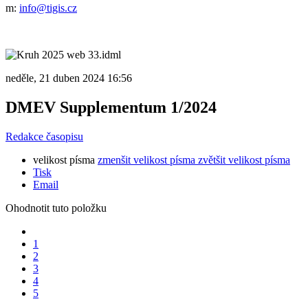
m:
info@tigis.cz
neděle, 21 duben 2024 16:56
DMEV Supplementum 1/2024
Redakce časopisu
velikost písma
zmenšit velikost písma
zvětšit velikost písma
Tisk
Email
Ohodnotit tuto položku
1
2
3
4
5