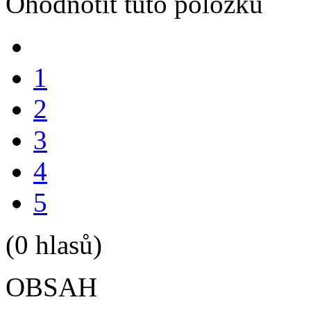
Ohodnotit tuto položku
1
2
3
4
5
(0 hlasů)
OBSAH