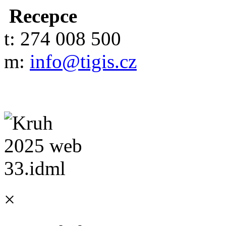
Recepce
t: 274 008 500
m:
info@tigis.cz
×