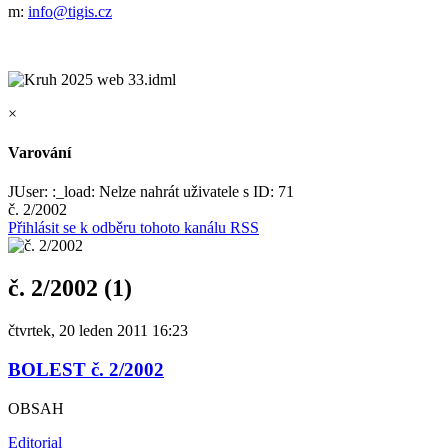
m:
info@tigis.cz
×
Varování
JUser: :_load: Nelze nahrát uživatele s ID: 71
č. 2/2002
Přihlásit se k odběru tohoto kanálu RSS
č. 2/2002 (1)
čtvrtek, 20 leden 2011 16:23
BOLEST č. 2/2002
OBSAH
Editorial