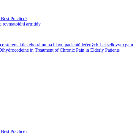
 Best Practice?
a revmatoidní artritidy
ace stereotaktického rámu na hlavu pacientů léčených Leksellovým ga
Dihydrocodeine in Treatment of Chronic Pain in Elderly Patients
 Best Practice?