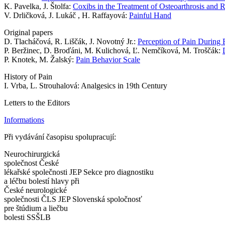
K. Pavelka, J. Štolfa:
Coxibs in the Treatment of Osteoarthrosis and R
V. Drličková, J. Lukáč , H. Raffayová:
Painful Hand
Original papers
D. Tlacháčová, R. Liščák, J. Novotný Jr.:
Perception of Pain During 
P. Beržinec, D. Broďáni, M. Kulichová, Ľ. Nemčíková, M. Troščák:
P. Knotek, M. Žalský:
Pain Behavior Scale
History of Pain
I. Vrba, L. Strouhalová: Analgesics in 19th Century
Letters to the Editors
Informations
Při vydávání časopisu spolupracují:
Neurochirurgická
společnost České
lékařské společnosti JEP Sekce pro diagnostiku
a léčbu bolestí hlavy při
České neurologické
společnosti ČLS JEP Slovenská spoločnosť
pre štúdium a liečbu
bolesti SSŠLB