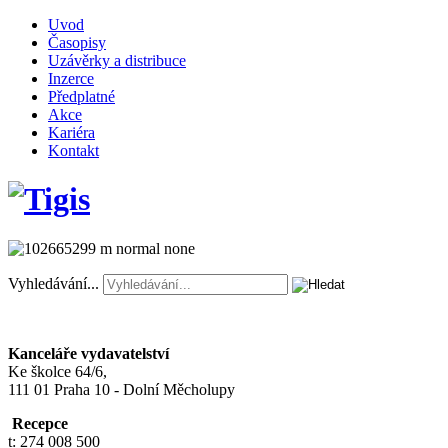
Uvod
Časopisy
Uzávěrky a distribuce
Inzerce
Předplatné
Akce
Kariéra
Kontakt
Vyhledávání...
Kanceláře vydavatelství
Ke školce 64/6,
111 01 Praha 10 - Dolní Měcholupy
Recepce
t: 274 008 500