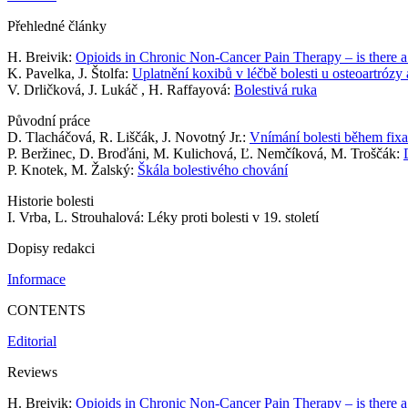
Přehledné články
H. Breivik:
Opioids in Chronic Non-Cancer Pain Therapy – is there a
K. Pavelka, J. Štolfa:
Uplatnění koxibů v léčbě bolesti u osteoartrózy 
V. Drličková, J. Lukáč , H. Raffayová:
Bolestivá ruka
Původní práce
D. Tlacháčová, R. Liščák, J. Novotný Jr.:
Vnímání bolesti během fix
P. Beržinec, D. Broďáni, M. Kulichová, Ľ. Nemčíková, M. Troščák:
P. Knotek, M. Žalský:
Škála bolestivého chování
Historie bolesti
I. Vrba, L. Strouhalová: Léky proti bolesti v 19. století
Dopisy redakci
Informace
CONTENTS
Editorial
Reviews
H. Breivik:
Opioids in Chronic Non-Cancer Pain Therapy – is there a