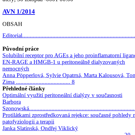
AVN 1/2014
OBSAH
Editorial...........................................................................
Původní práce
Solubilní receptor pro AGEs a jeho proinflamatorní liga
EN-RAGE a HMGB-1 u peritoneálně dialyzovaných
nemocných
Anna Pöpperlová, Sylvie Opatrná, Marta Kalousová, To
Zima .................................... 8
Přehledné články
Optimální využití peritoneální dialýzy v současnosti
Barbora
Szonowská.......................................................................
Protilátkami zprostředkovaná rejekce: současné pohledy 
patofyziologii a terapii
Janka Slatinská, Ondřej Viklický
................................................................................ 20