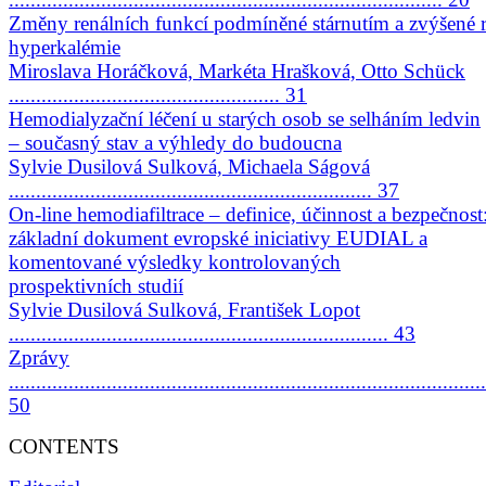
Změny renálních funkcí podmíněné stárnutím a zvýšené r
hyperkalémie
Miroslava Horáčková, Markéta Hrašková, Otto Schück
.................................................. 31
Hemodialyzační léčení u starých osob se selháním ledvin
– současný stav a výhledy do budoucna
Sylvie Dusilová Sulková, Michaela Ságová
................................................................... 37
On-line hemodiafiltrace – definice, účinnost a bezpečnost
základní dokument evropské iniciativy EUDIAL a
komentované výsledky kontrolovaných
prospektivních studií
Sylvie Dusilová Sulková, František Lopot
...................................................................... 43
Zprávy
........................................................................................
50
CONTENTS