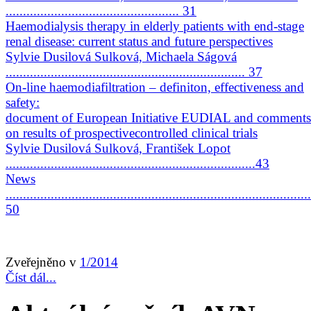
.................................................. 31
Haemodialysis therapy in elderly patients with end-stage
renal disease: current status and future perspectives
Sylvie Dusilová Sulková, Michaela Ságová
..................................................................... 37
On-line haemodiafiltration – definiton, effectiveness and
safety:
document of European Initiative EUDIAL and comments
on results of prospectivecontrolled clinical trials
Sylvie Dusilová Sulková, František Lopot
........................................................................43
News
........................................................................................
50
Zveřejněno v
1/2014
Číst dál...