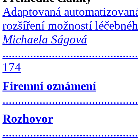
Adaptovaná automatizovaná 
rozšíření možností léčebnéh
Michaela Ságová
............................................
174
Firemní oznámení
..........................................
Rozhovor
............................................