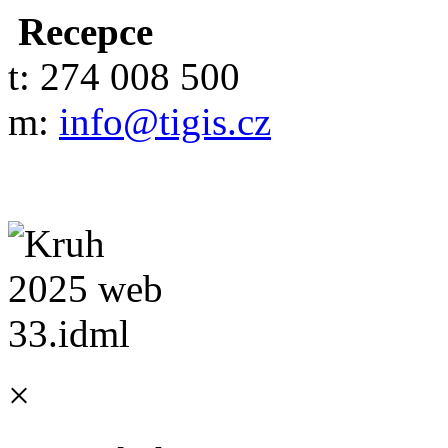
Recepce
t: 274 008 500
m:
info@tigis.cz
×