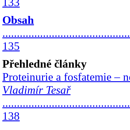
133
Obsah
............................................
135
Přehledné články
Proteinurie a fosfatemie – 
Vladimír Tesař
............................................
138