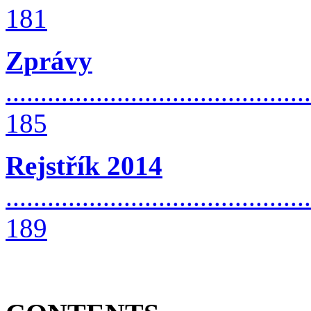
181
Zprávy
............................................
185
Rejstřík 2014
............................................
189