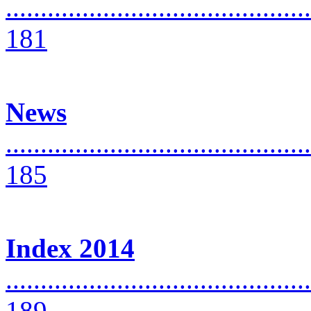
............................................
181
News
............................................
185
Index 2014
............................................
189