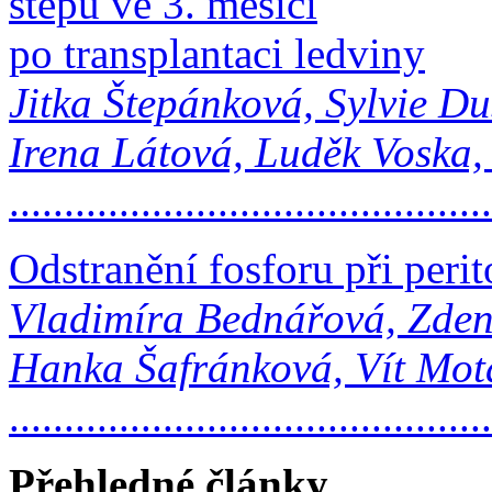
štěpu ve 3. měsíci
po transplantaci ledviny
Jitka Štepánková, Sylvie Du
Irena Látová, Luděk Voska,
..........................................
Odstranění fosforu při perit
Vladimíra Bednářová, Zden
Hanka Šafránková, Vít Mot
.........................................
Přehledné články