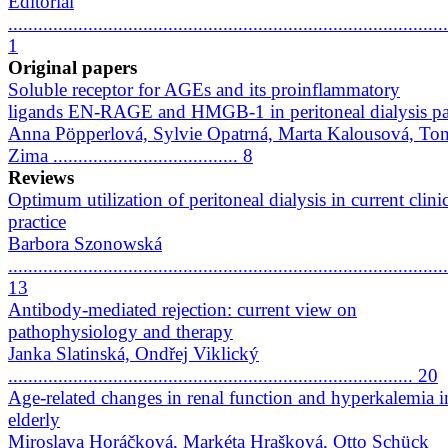
Editorial
........................................................................................
1
Original papers
Soluble receptor for AGEs and its proinflammatory
ligands EN-RAGE and HMGB-1 in peritoneal dialysis pa
Anna Pöpperlová, Sylvie Opatrná, Marta Kalousová, To
Zima ..................................... 8
Reviews
Optimum utilization of peritoneal dialysis in current clini
practice
Barbora Szonowská
........................................................................................
13
Antibody-mediated rejection: current view on
pathophysiology and therapy
Janka Slatinská, Ondřej Viklický
................................................................................. 20
Age-related changes in renal function and hyperkalemia i
elderly
Miroslava Horáčková, Markéta Hrašková, Otto Schück