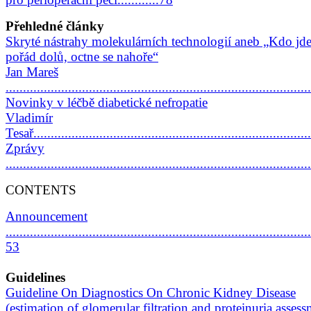
Přehledné články
Skryté nástrahy molekulárních technologií aneb „Kdo jd
pořád dolů, octne se nahoře“
Jan Mareš
......................................................................................
Novinky v léčbě diabetické nefropatie
Vladimír
Tesař...............................................................................
Zprávy
......................................................................................
CONTENTS
Announcement
........................................................................................
53
Guidelines
Guideline On Diagnostics On Chronic Kidney Disease
(estimation of glomerular filtration and proteinuria assess