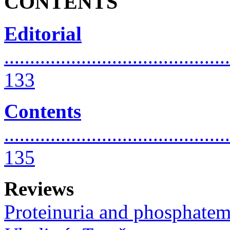
CONTENTS
Editorial
............................................
133
Contents
............................................
135
Reviews
Proteinuria and phosphatem