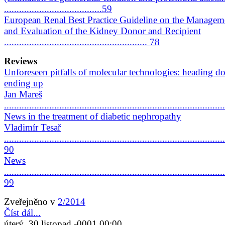
.......................................59
European Renal Best Practice Guideline on the Managem
and Evaluation of the Kidney Donor and Recipient
......................................................... 78
Reviews
Unforeseen pitfalls of molecular technologies: heading d
ending up
Jan Mareš
......................................................................................
News in the treatment of diabetic nephropathy
Vladimír Tesař
........................................................................................
90
News
........................................................................................
99
Zveřejněno v
2/2014
Číst dál...
úterý, 30 listopad -0001 00:00