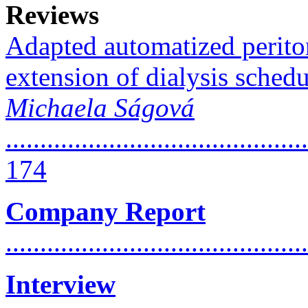
Reviews
Adapted automatized periton
extension of dialysis schedu
Michaela Ságová
............................................
174
Company Report
..........................................
Interview