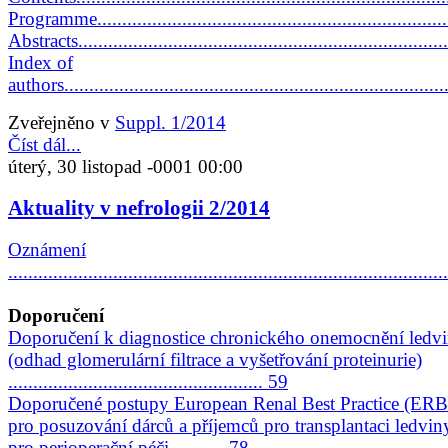
Programme........................................................................
Abstracts..........................................................................
Index of
authors............................................................................
Zveřejněno v
Suppl. 1/2014
Číst dál...
úterý, 30 listopad -0001 00:00
Aktuality v nefrologii 2/2014
Oznámení
......................................................................................
Doporučení
Doporučení k diagnostice chronického onemocnění ledv
(odhad glomerulární filtrace a vyšetřování proteinurie)
................................................... 59
Doporučené postupy European Renal Best Practice (ER
pro posuzování dárců a příjemců pro transplantaci ledvin
pro perioperační péči............78