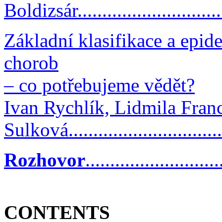
Boldizsár...............................
Základní klasifikace a epid
chorob
– co potřebujeme vědět?
Ivan Rychlík, Lidmila Fran
Sulková..............................
Rozhovor
..........................
CONTENTS