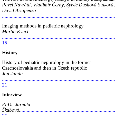
Pavel Navrátil, Vladimír Černý, Sylvie Dusilová Sulková,
David Astapenko
......................................................................................
Imaging methods in pediatric nephrology
Martin Kynčl
........................................................................................
15
History
History of pediatric nephrology in the former
Czechoslovakia and then in Czech republic
Jan Janda
........................................................................................
21
Interview
PhDr. Jarmila
Škubová
.
.........................................................................