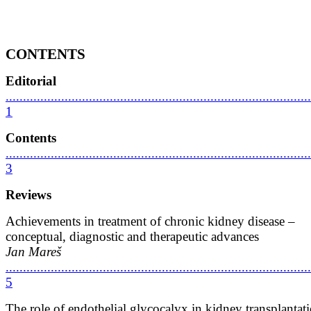
CONTENTS
Editorial
........................................................................................
1
Contents
........................................................................................
3
Reviews
Achievements in treatment of chronic kidney disease –
conceptual, diagnostic and therapeutic advances
Jan Mareš
........................................................................................
5
The role of endothelial glycocalyx in kidney transplantat