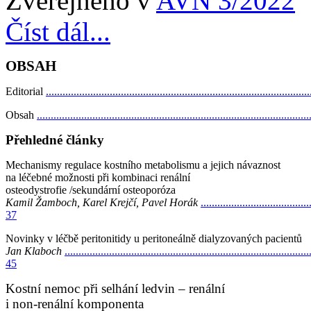
Zveřejněno v
AVN 3/2022
Číst dál...
OBSAH
Editorial
.............................................................................................
Obsah
................................................................................................
Přehledné články
Mechanismy regulace kostního metabolismu a jejich návaznost
na léčebné možnosti při kombinaci renální
osteodystrofie /sekundární osteoporóza
Kamil Žamboch, Karel Krejčí, Pavel Horák
.......................................
37
Novinky v léčbě peritonitidy u peritoneálně dialyzovaných pacientů
Jan Klaboch
........................................................................................
45
Kostní nemoc při selhání ledvin – renální
i non-renální komponenta