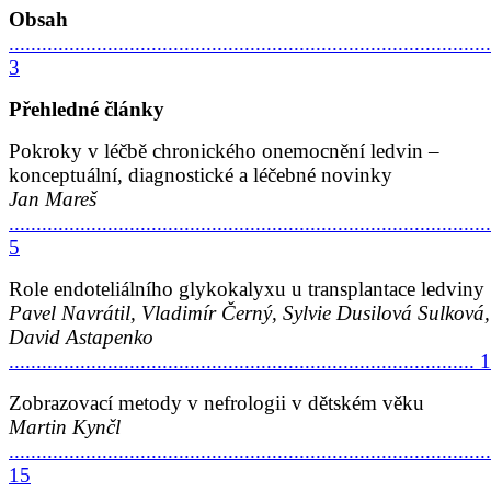
Obsah
........................................................................................
3
Přehledné články
Pokroky v léčbě chronického onemocnění ledvin –
konceptuální, diagnostické a léčebné novinky
Jan Mareš
........................................................................................
5
Role endoteliálního glykokalyxu u transplantace ledviny
Pavel Navrátil, Vladimír Černý, Sylvie Dusilová Sulková,
David Astapenko
..................................................................................... 
Zobrazovací metody v nefrologii v dětském věku
Martin Kynčl
........................................................................................
15