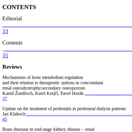
CONTENTS
Editorial
........................................................................................
33
Contents
.
.......................................................................................
35
Reviews
Mechanisms of bone metabolism regulation
and their relation to therapeutic options in concomitant
renal osteodystrophy/secondary osteoporosis
Kamil Žamboch, Karel Krejčí, Pavel Horák
........................................
37
Update on the treatment of peritonitis in peritoneal dialysis patients
Jan Klaboch
.........................................................................................
45
Bone disesase in end-stage kidney disease – renal