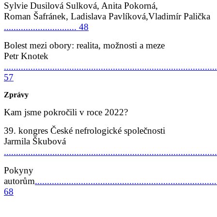
Sylvie Dusilová Sulková, Anita Pokorná,
Roman Šafránek, Ladislava Pavlíková,Vladimír Palička
.............................. 48
Bolest mezi obory: realita, možnosti a meze
Petr Knotek
........................................................................................
57
Zprávy
Kam jsme pokročili v roce 2022?
39. kongres České nefrologické společnosti
Jarmila Škubová
......................................................................................
Pokyny
autorům
...........................................................................
68