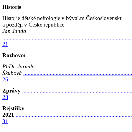
Historie
Historie dětské nefrologie v býval.m Československu
a později v České republice
Jan Janda
........................................................................................
21
Rozhovor
PhDr. Jarmila
Škubová
.........................................................................
26
Zprávy
..........................................................................
28
Rejstříky
2021
...............................................................................
31