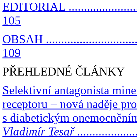
EDITORIAL ............................
105
OBSAH ..................................
109
PŘEHLEDNÉ ČLÁNKY
Selektivní antagonista mine
receptoru – nová naděje pro
s diabetickým onemocněním
Vladimír Tesař ........................