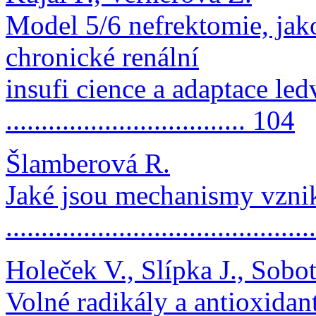
Model 5/6 nefrektomie, jak
chronické renální
insufi cience a adaptace le
.................................. 104
Šlamberová R.
Jaké jsou mechanismy vznik
.........................................
Holeček V., Slípka J., Sobo
Volné radikály a antioxidan