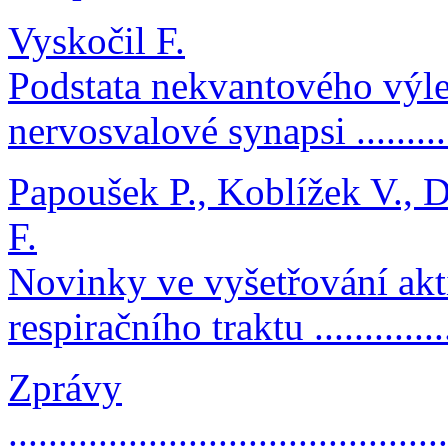
Vyskočil F.
Podstata nekvantového výle
nervosvalové synapsi .........
Papoušek P., Koblížek V., 
F.
Novinky ve vyšetřování akti
respiračního traktu .............
Zprávy
............................................