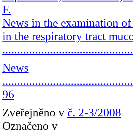
F.
News in the examination of t
in the respiratory tract muc
..........................................
News
............................................
96
Zveřejněno v
č. 2-3/2008
Označeno v