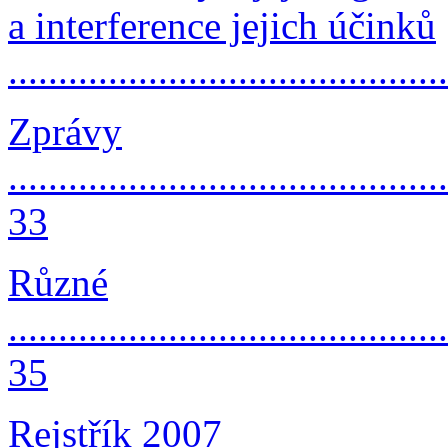
a interference jejich účinků
...........................................
Zprávy
............................................
33
Různé
............................................
35
Rejstřík 2007