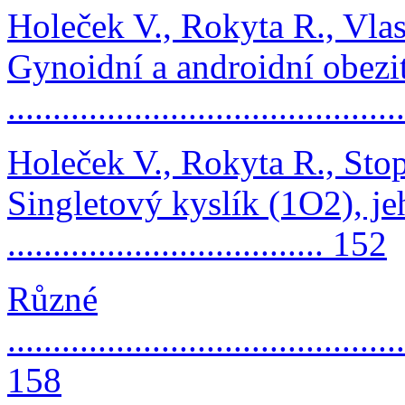
Holeček V., Rokyta R., Vla
Gynoidní a androidní obezi
..........................................
Holeček V., Rokyta R., Stop
Singletový kyslík (1O2), j
................................... 152
Různé
............................................
158