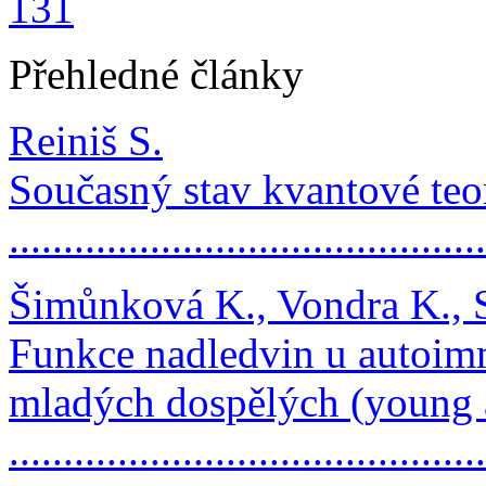
131
Přehledné články
Reiniš S.
Současný stav kvantové teo
..........................................
Šimůnková K., Vondra K., S
Funkce nadledvin u autoimm
mladých dospělých (young 
..........................................