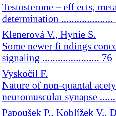
Testosterone – eff ects, me
determination ....................
Klenerová V., Hynie S.
Some newer fi ndings conce
signaling ...................... 76
Vyskočil F.
Nature of non-quantal acetyl
neuromuscular synapse ......
Papoušek P., Koblížek V., 