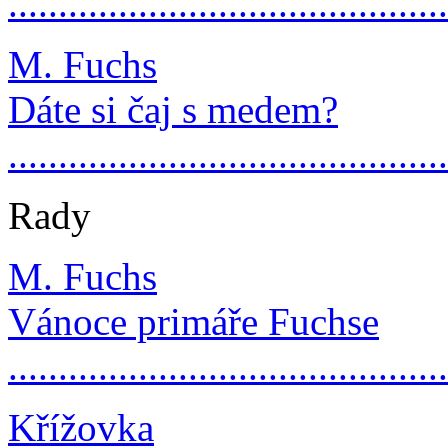
..........................................
M. Fuchs
Dáte si čaj s medem?
..........................................
Rady
M. Fuchs
Vánoce primáře Fuchse
..........................................
Křížovka