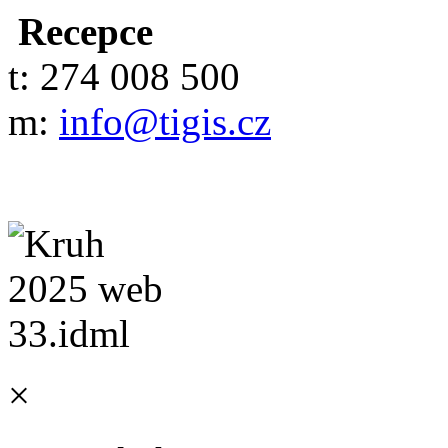
Recepce
t: 274 008 500
m:
info@tigis.cz
×