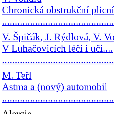
Chronická obstrukční pli
...........................................
V. Špičák, J. Rýdlová, V. V
V Luhačovicích léčí i učí....
...........................................
M. Teřl
Astma a (nový) automobil
..........................................
Alergie