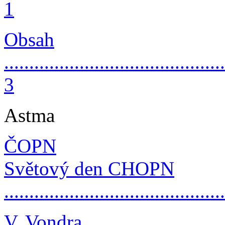
1
Obsah
............................................
3
Astma
ČOPN
Světový den CHOPN
...........................................
V. Vondra