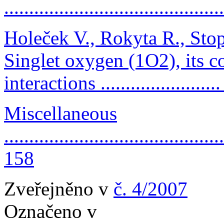
..........................................
Holeček V., Rokyta R., Stop
Singlet oxygen (1O2), its c
interactions ......................
Miscellaneous
............................................
158
Zveřejněno v
č. 4/2007
Označeno v