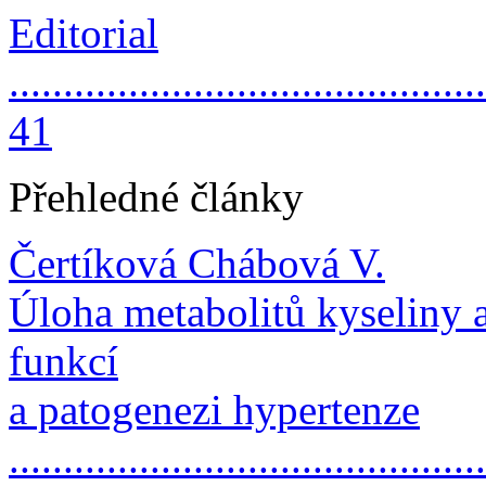
Editorial
............................................
41
Přehledné články
Čertíková Chábová V.
Úloha metabolitů kyseliny 
funkcí
a patogenezi hypertenze
..........................................