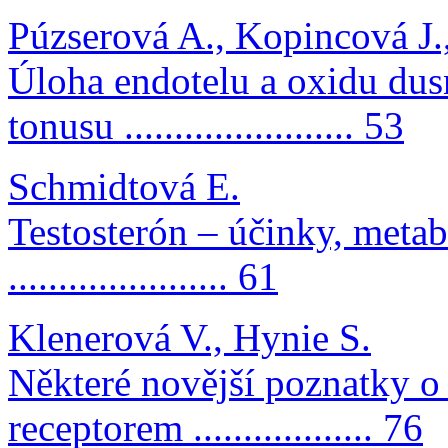
Púzserová A., Kopincová J.,
Úloha endotelu a oxidu dus
tonusu ....................... 53
Schmidtová E.
Testosterón – účinky, meta
...................... 61
Klenerová V., Hynie S.
Některé novější poznatky o
receptorem .................. 76