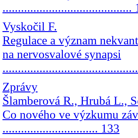
.........................................
Vyskočil F.
Regulace a význam nekvant
na nervosvalové synapsi
..........................................
Zprávy
Šlamberová R., Hrubá L., S
Co nového ve výzkumu závi
............................... 133