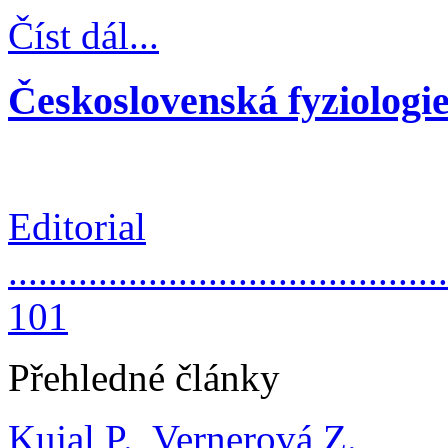
Číst dál...
Československá fyziologie
Editorial
............................................
101
Přehledné články
Kujal P., Vernerová Z.