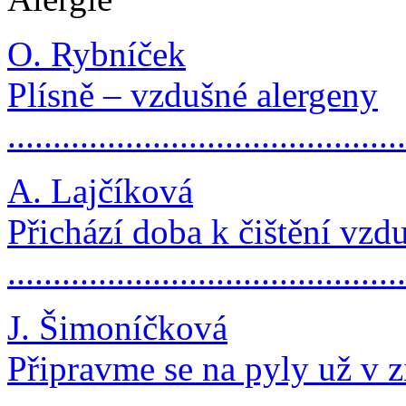
O. Rybníček
Plísně – vzdušné alergeny
..........................................
A. Lajčíková
Přichází doba k čištění vzd
..........................................
J. Šimoníčková
Připravme se na pyly už v 