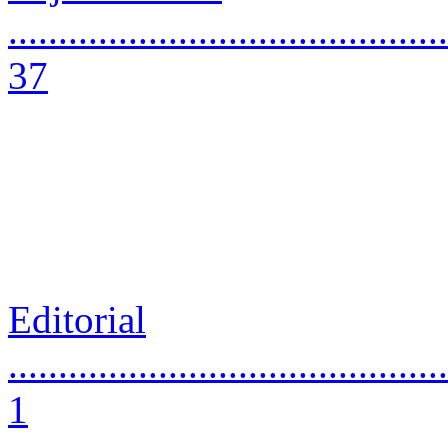
............................................
37
Editorial
............................................
1