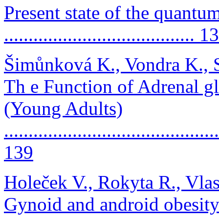
Present state of the quantu
....................................... 1
Šimůnková K., Vondra K., S
Th e Function of Adrenal gl
(Young Adults)
............................................
139
Holeček V., Rokyta R., Vla
Gynoid and android obesit