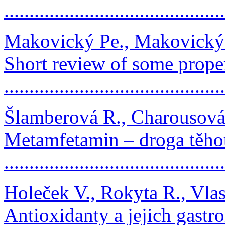
...........................................
Makovický Pe., Makovický P
Short review of some proper
..........................................
Šlamberová R., Charousová
Metamfetamin – droga těho
..........................................
Holeček V., Rokyta R., Vla
Antioxidanty a jejich gastro