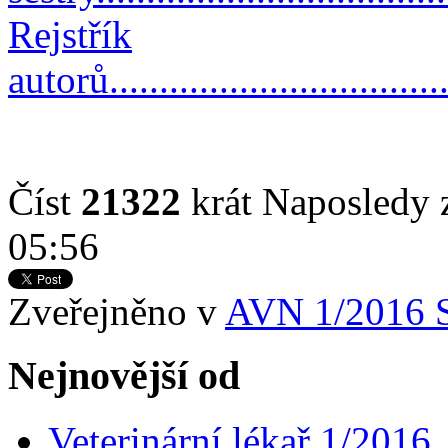
Rejstřík
autorů...................................
Číst
21322
krát
Naposledy 
05:56
Zveřejněno v
AVN 1/2016 
Nejnovější od
Veterinární lékař 1/2016