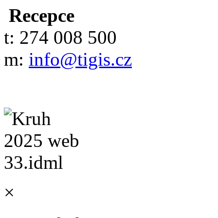
Recepce
t: 274 008 500
m:
info@tigis.cz
×