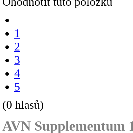
Ohodnotit tuto položku
1
2
3
4
5
(0 hlasů)
AVN Supplementum 1