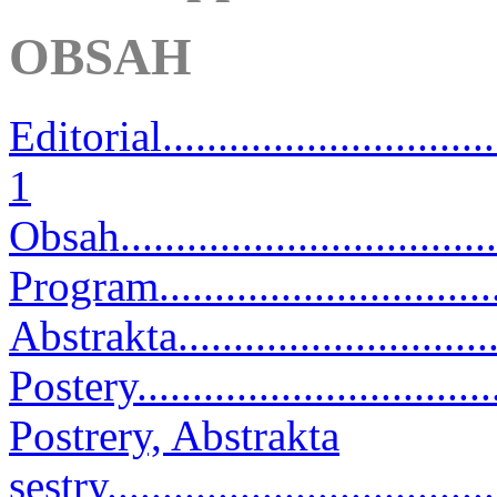
OBSAH
Editorial.................................
1
Obsah....................................
Program.................................
Abstrakta...............................
Postery..................................
Postrery, Abstrakta
sestry...................................