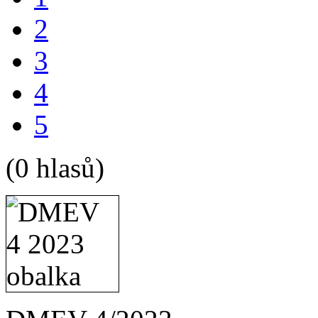
2
3
4
5
(0 hlasů)