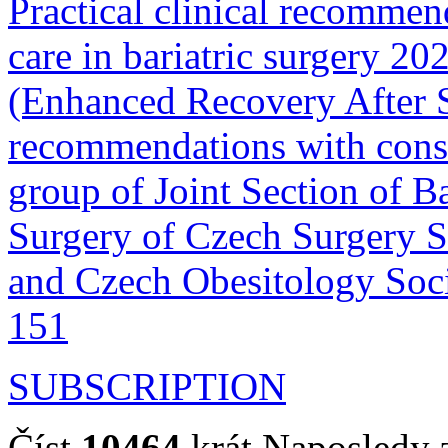
Practical clinical recommen
care in bariatric surgery 2
(Enhanced Recovery After 
recommendations with cons
group of Joint Section of B
Surgery of Czech Surgery S
and Czech Obesitology Society ....
151
SUBSCRIPTION
Číst
10464
krát
Naposledy z