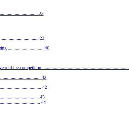
............................ 22
............................ 23
........................... 40
ion ....................................................................................
............................. 42
................................. 42
.................................. 43
................................... 44