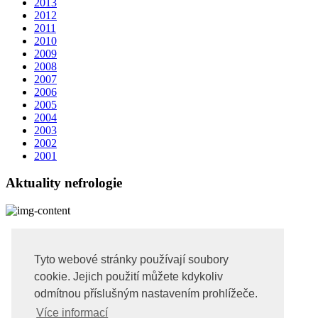
2013
2012
2011
2010
2009
2008
2007
2006
2005
2004
2003
2002
2001
Aktuality nefrologie
Aktuality - novinky
Tyto webové stránky používají soubory
Uvod
cookie. Jejich použití můžete kdykoliv
Časopisy
odmítnou příslušným nastavením prohlížeče.
Uzávěrky a distribuce
Inzerce
Více informací