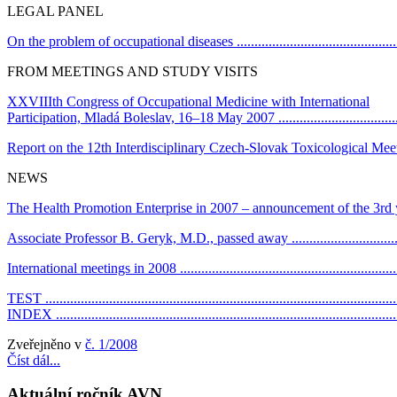
LEGAL PANEL
On the problem of occupational diseases ..................................................
FROM MEETINGS AND STUDY VISITS
XXVIIIth Congress of Occupational Medicine with International
Participation, Mladá Boleslav, 16–18 May 2007 .......................................
Report on the 12th Interdisciplinary Czech-Slovak Toxicological Meeting ....
NEWS
The Health Promotion Enterprise in 2007 – announcement of the 3rd year of the competit
Associate Professor B. Geryk, M.D., passed away ....................................
International meetings in 2008 ................................................................
TEST ...................................................................................................
INDEX ................................................................................................
Zveřejněno v
č. 1/2008
Číst dál...
Aktuální ročník AVN