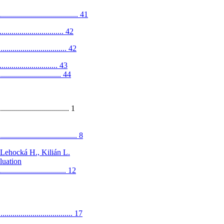
............................. 41
............................. 42
............................. 42
............................. 43
.............................. 44
................................... 1
.............................. 8
 Lehocká H., Kilián L.
luation
................................ 12
............................ 17