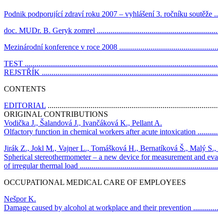
Podnik podporující zdraví roku 2007 – vyhlášení 3. ročníku soutěže ............
doc. MUDr. B. Geryk zomrel .................................................................
Mezinárodní konference v roce 2008 .......................................................
TEST ...................................................................................................
REJSTŘÍK ...........................................................................................
CONTENTS
EDITORIAL
.......................................................................................
ORIGINAL CONTRIBUTIONS
Vodička J., Šalandová J., Ivančáková K., Pellant A.
Olfactory function in chemical workers after acute intoxication ...................
Jirák Z., Jokl M., Vajner L., Tomášková H., Bernatíková Š., Malý S.,
Spherical stereothermometer – a new device for measurement and eva
of irregular thermal load ........................................................................
OCCUPATIONAL MEDICAL CARE OF EMPLOYEES
Nešpor K.
Damage caused by alcohol at workplace and their prevention .....................