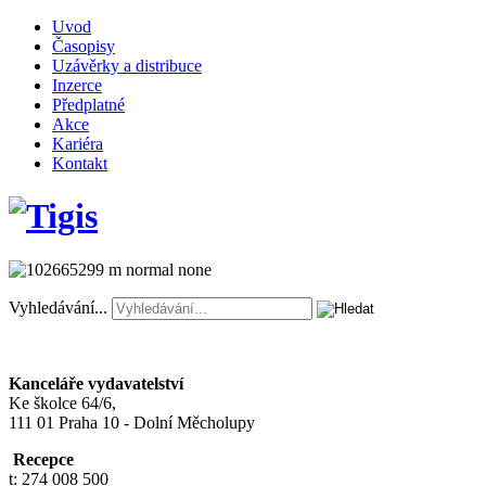
Uvod
Časopisy
Uzávěrky a distribuce
Inzerce
Předplatné
Akce
Kariéra
Kontakt
Vyhledávání...
Kanceláře vydavatelství
Ke školce 64/6,
111 01 Praha 10 - Dolní Měcholupy
Recepce
t: 274 008 500