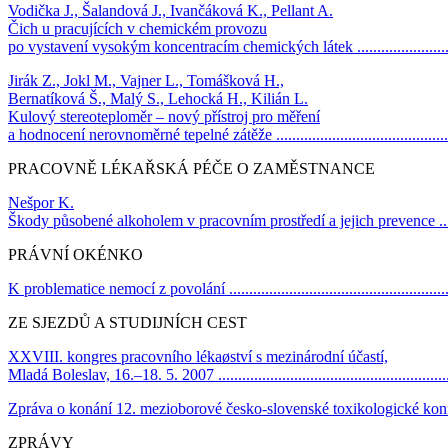
Vodička J., Šalandová J., Ivančáková K., Pellant A.
Čich u pracujících v chemickém provozu
po vystavení vysokým koncentracím chemických látek ..............................
Jirák Z., Jokl M., Vajner L., Tomášková H.,
Bernatíková Š., Malý S., Lehocká H., Kilián L.
Kulový stereoteploměr – nový přístroj pro měření
a hodnocení nerovnoměrné tepelné zátěže ................................................
PRACOVNĚ LÉKAŘSKÁ PÉČE O ZAMĚSTNANCE
Nešpor K.
Škody působené alkoholem v pracovním prostředí a jejich prevence ............
PRÁVNÍ OKÉNKO
K problematice nemocí z povolání ...........................................................
ZE SJEZDŮ A STUDIJNÍCH CEST
XXVIII. kongres pracovního lékaøství s mezinárodní účastí,
Mladá Boleslav, 16.–18. 5. 2007 ............................................................
Zpráva o konání 12. mezioborové česko-slovenské toxikologické konference 
ZPRÁVY