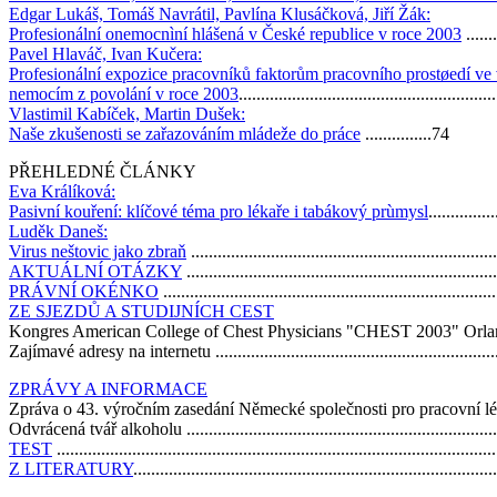
Edgar Lukáš, Tomáš Navrátil, Pavlína Klusáčková, Jiří Žák:
Profesionální onemocnìní hlášená v České republice v roce 2003
.......
Pavel Hlaváč, Ivan Kučera:
Profesionální expozice pracovníků faktorům pracovního prostøedí ve
nemocím z povolání v roce 2003
.........................................................
Vlastimil Kabíček, Martin Dušek:
Naše zkušenosti se zařazováním mládeže do práce
...............74
PŘEHLEDNÉ ČLÁNKY
Eva Králíková:
Pasivní kouření: klíčové téma pro lékaře i tabákový prùmysl
..............
Luděk Daneš:
Virus neštovic jako zbraň
...................................................................
AKTUÁLNÍ OTÁZKY
....................................................................
PRÁVNÍ OKÉNKO
..........................................................................
ZE SJEZDŮ A STUDIJNÍCH CEST
Kongres American College of Chest Physicians "CHEST 2003" Orlando, 
Zajímavé adresy na internetu ................................................................
ZPRÁVY A INFORMACE
Zpráva o 43. výročním zasedání Německé společnosti pro pracovní léka
Odvrácená tvář alkoholu ........................................................................
TEST
..................................................................................................
Z LITERATURY
................................................................................