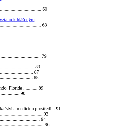
................................... 60
 vztahu k hlášeným
.................................... 68
.................................... 79
............................... 83
.............................. 87
............................. 88
Florida ............ 89
................ 90
řství a medicínu prostředí .. 91
.................................. 92
................................... 94
....................................... 96