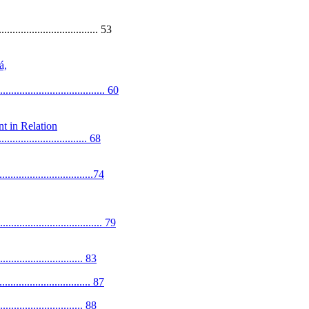
..................................... 53
á,
............................ 60
t in Relation
.......................... 68
............................74
........................... 79
............................ 83
............................. 87
............................ 88