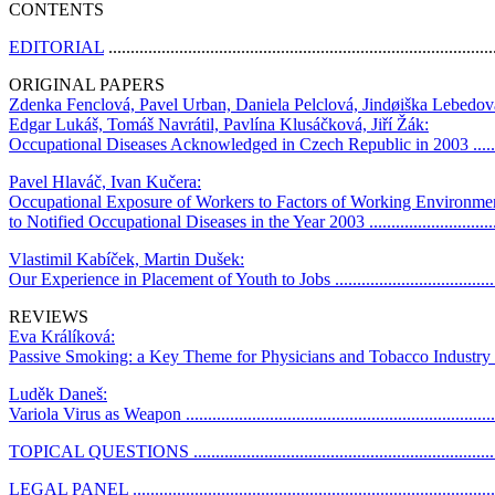
CONTENTS
EDITORIAL
......................................................................................
ORIGINAL PAPERS
Zdenka Fenclová, Pavel Urban, Daniela Pelclová, Jindøiška Lebedov
Edgar Lukáš, Tomáš Navrátil, Pavlína Klusáčková, Jiří Žák:
Occupational Diseases Acknowledged in Czech Republic in 2003 ...............
Pavel Hlaváč, Ivan Kučera:
Occupational Exposure of Workers to Factors of Working Environmen
to Notified Occupational Diseases in the Year 2003 ..................................
Vlastimil Kabíček, Martin Dušek:
Our Experience in Placement of Youth to Jobs ..........................................
REVIEWS
Eva Králíková:
Passive Smoking: a Key Theme for Physicians and Tobacco Industry ..........
Luděk Daneš:
Variola Virus as Weapon ........................................................................
TOPICAL QUESTIONS ........................................................................
LEGAL PANEL ....................................................................................