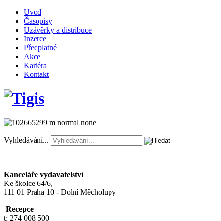
Uvod
Časopisy
Uzávěrky a distribuce
Inzerce
Předplatné
Akce
Kariéra
Kontakt
Vyhledávání...
Kanceláře vydavatelství
Ke školce 64/6,
111 01 Praha 10 - Dolní Měcholupy
Recepce
t: 274 008 500